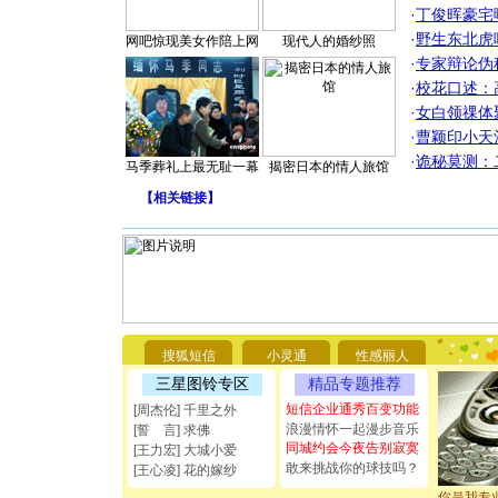
·
丁俊晖豪宅
·
野生东北虎
网吧惊现美女作陪上网
现代人的婚纱照
·
专家辩论伪
·
校花口述：
·
女白领祼体
·
曹颖印小天
·
诡秘莫测：
马季葬礼上最无耻一幕
揭密日本的情人旅馆
【
相关链接
】
[圣诞节]
你太多，
要平安！
搜狐短信
小灵通
性感丽人
[圣诞节]
能正大光明
三星图铃专区
精品专题推荐
都要快乐噢
短信企业通秀百变功能
[周杰伦] 千里之外
[圣诞节]
浪漫情怀一起漫步音乐
[誓 言] 求佛
如意,快乐
同城约会今夜告别寂寞
[王力宏] 大城小爱
[元旦]
看
敢来挑战你的球技吗？
[王心凌] 花的嫁纱
断电。爱
你是我专