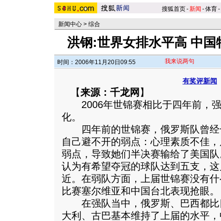
搜狐首页
-
新闻
-
体育
-
新闻中心
>
综合
洪钢:世界女排水平高 中国
我来说两句
时间：2006年11月20日09:55
有奖评新闻
【
来源：千龙网
】
2006年世锦赛相比于四年前，强
化。
四年前的世锦赛，俄罗斯队曾经
自己避不开的弱点：心理素质不佳，
弱点，导致她们半决赛输给了美国队
认为有希望夺冠的球队达到五支，这
近。在弱队方面，上届世锦赛没有什
比赛塞尔维亚和中国台北表现抢眼。
在强队当中，俄罗斯、巴西都比
大利、古巴基本维持了上届的水平，