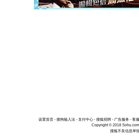
[元旦]
当
泣，这痛
卖了。水
[春节]
风
颜！冬去
道一声平
[春节]
传
片叶子是
送你一棵
设置首页
-
搜狗输入法
-
支付中心
-
搜狐招聘
-
广告服务
-
客
Copyright © 2018 Sohu.com I
搜狐不良信息举