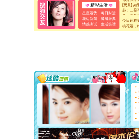
[元旦]
如
精彩生活
起；二是
星座运势
每日财运
离。水晶
花边新闻
魔鬼辞典
[元旦]
当
今日运程
泣，这痛
情感测试
生活笑话
桃花运，
卖了。水
[春节]
风
颜！冬去
道一声平
[春节]
传
片叶子是
送你一棵
[圣诞节]
你太多，
要平安！
[圣诞节]
能正大光明
都要快乐噢
[圣诞节]
如意,快乐
[元旦]
看
断电。爱
你是我专
[元旦]
如
起；二是
离。水晶