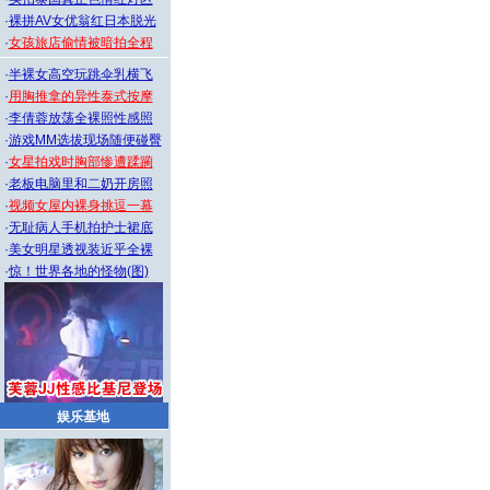
·
裸拼AV女优翁红日本脱光
·
女孩旅店偷情被暗拍全程
·
半裸女高空玩跳伞乳横飞
·
用胸推拿的异性泰式按摩
·
李倩蓉放荡全裸照性感照
·
游戏MM选拔现场随便碰臀
·
女星拍戏时胸部惨遭蹂躏
·
老板电脑里和二奶开房照
·
视频女屋内裸身挑逗一幕
·
无耻病人手机拍护士裙底
·
美女明星透视装近乎全裸
·
惊！世界各地的怪物(图)
娱乐基地