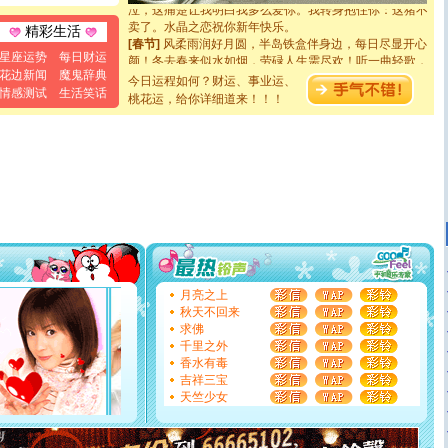
卖了。水晶之恋祝你新年快乐。
精彩生活
[春节]
风柔雨润好月圆，半岛铁盒伴身边，每日尽显开心
颜！冬去春来似水如烟，劳碌人生需尽欢！听一曲轻歌，
星座运势
每日财运
道一声平安！新年吉祥万事如愿
花边新闻
魔鬼辞典
今日运程如何？财运、事业运、
[春节]
传说薰衣草有四片叶子：第一片叶子是信仰，第二
情感测试
生活笑话
桃花运，给你详细道来！！！
片叶子是希望，第三片叶子是爱情，第四片叶子是幸运。
送你一棵薰衣草，愿你新年快乐！
[圣诞节]
圣诞节到了，想想没什么送给你的，又不打算给
你太多，只有给你五千万：千万快乐！千万要健康！千万
要平安！千万要知足！千万不要忘记我！
[圣诞节]
不只这样的日子才会想起你,而是这样的日子才
能正大光明地骚扰你,告诉你,圣诞要快乐!新年要快乐!天天
都要快乐噢!
[圣诞节]
奉上一颗祝福的心,在这个特别的日子里,愿幸福,
如意,快乐,鲜花,一切美好的祝愿与你同在.圣诞快乐!
[元旦]
看到你我会触电；看不到你我要充电；没有你我会
断电。爱你是我职业，想你是我事业，抱你是我特长，吻
月亮之上
你是我专业！水晶之恋祝你新年快乐
秋天不回来
[元旦]
如果上天让我许三个愿望，一是今生今世和你在一
求佛
起；二是再生再世和你在一起；三是三生三世和你不再分
千里之外
离。水晶之恋祝你新年快乐
香水有毒
[元旦]
当我狠下心扭头离去那一刻，你在我身后无助地哭
吉祥三宝
泣，这痛楚让我明白我多么爱你。我转身抱住你：这猪不
天竺少女
卖了。水晶之恋祝你新年快乐。
[春节]
风柔雨润好月圆，半岛铁盒伴身边，每日尽显开心
颜！冬去春来似水如烟，劳碌人生需尽欢！听一曲轻歌，