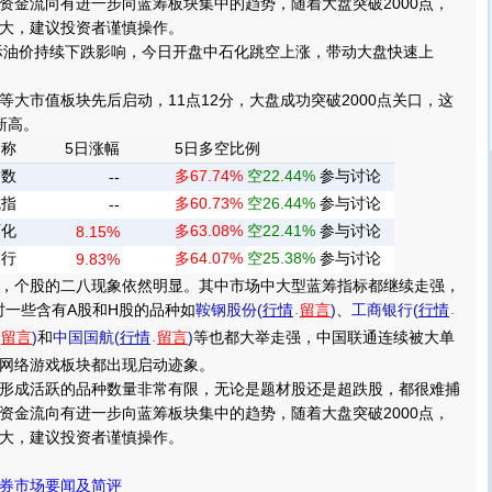
资金流向有进一步向蓝筹板块集中的趋势，随着大盘突破2000点，
大，建议投资者谨慎操作。
际油价持续下跌影响，今日开盘中石化跳空上涨，带动大盘快速上
市值板块先后启动，11点12分，大盘成功突破2000点关口，这
新高。
名称
5日涨幅
5日多空比例
指数
多67.74%
空22.44%
参与讨论
--
成指
多60.73%
空26.44%
参与讨论
--
石化
多63.08%
空22.41%
参与讨论
8.15%
银行
多64.07%
空25.38%
参与讨论
9.83%
个股的二八现象依然明显。其中市场中大型蓝筹指标都继续走强，
时一些含有A股和H股的品种如
鞍钢股份(
行情
留言
)
、
工商银行(
行情
-
-
留言
)
和
中国国航(
行情
留言
)
等也都大举走强，中国联通连续被大单
-
-
网络游戏板块都出现启动迹象。
成活跃的品种数量非常有限，无论是题材股还是超跌股，都很难捕
资金流向有进一步向蓝筹板块集中的趋势，随着大盘突破2000点，
大，建议投资者谨慎操作。
券市场要闻及简评