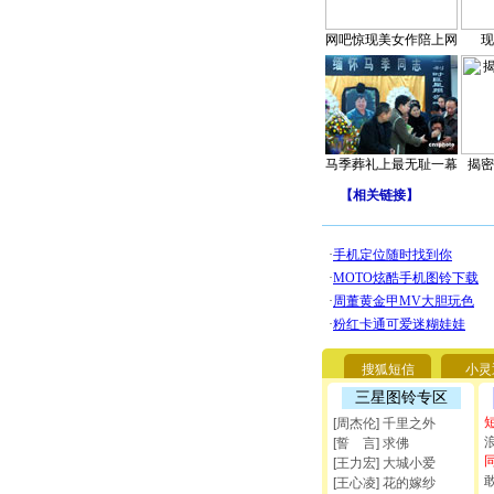
网吧惊现美女作陪上网
现
马季葬礼上最无耻一幕
揭密
【
相关链接
】
搜狐短信
小灵
三星图铃专区
[周杰伦] 千里之外
[誓 言] 求佛
[王力宏] 大城小爱
[王心凌] 花的嫁纱