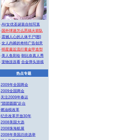
·
AV女优圣诞装自拍写真
·
国外球迷怎么恶搞火箭队
·
震撼人心的人体干尸[图]
·
女人内裤的奇特广告创意
·
明星最近流行黄金甲造型
·
美人鱼彩绘
朝比奈真人秀
·
宠物连连看
合金弹头游戏
热点专题
·
2009年全国两会
·
2009全国两会
·
关注2009年春运
·
"团团圆圆"赴台
·
燃油税改革
·
纪念改革开放30年
·
2008美国大选
·
2008珠海航展
·
2008年美国总统选举