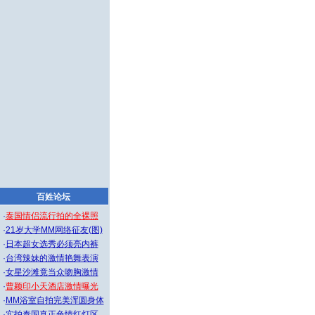
百姓论坛
·
泰国情侣流行拍的全裸照
·
21岁大学MM网络征友(图)
·
日本超女选秀必须亮内裤
·
台湾辣妹的激情艳舞表演
·
女星沙滩竟当众吻胸激情
·
曹颖印小天酒店激情曝光
·
MM浴室自拍完美浑圆身体
·
实拍泰国真正色情红灯区