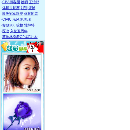
·
CBA博客圈
姚明
王治郅
·
体操世锦赛
刘翔
篮球
·
欧洲冠军联赛
体育彩票
·
CIVIC
乐风
凯美瑞
·
标致206
骏捷
雅绅特
·
医改
入世五周年
·
蔡依林身着CPU芯片衣