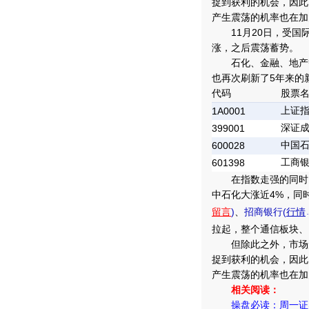
捉到获利的机会，因此
产生震荡的机率也在加
11月20日，受国
涨，之后震荡蓄势。
石化、金融、地产等大
也再次刷新了5年来的
代码
股票
上证
1A0001
深证
399001
中国
600028
工商
601398
在指数走强的同时，
中石化大涨近4%，同
留言
)
、
招商银行(
行情
拉起，整个通信板块、
但除此之外，市场形
捉到获利的机会，因此
产生震荡的机率也在加
相关阅读：
操盘必读：周一证