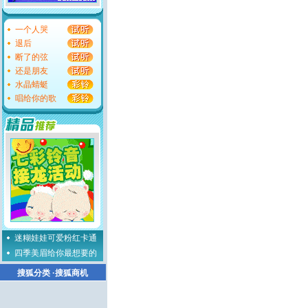
一个人哭
退后
断了的弦
还是朋友
水晶蜻蜓
唱给你的歌
迷糊娃娃可爱粉红卡通
四季美眉给你最想要的
搜狐分类
·
搜狐商机