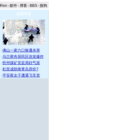
aRen
-
邮件
-
博客
-
BBS
-
搜狗
点击今日
·
佛山一家六口惨遭杀害
·
乌兰察布居民区连发爆炸
·
忻州煤矿安监局好气派
·
杜世成助推青岛房价?
·
平安夜女子遭遇飞车党