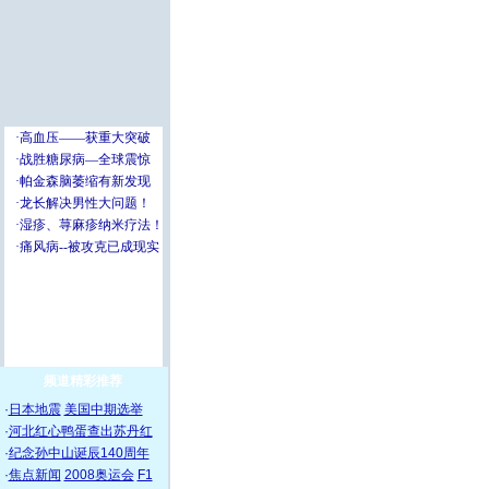
频道精彩推荐
·
日本地震
美国中期选举
·
河北红心鸭蛋查出苏丹红
·
纪念孙中山诞辰140周年
·
焦点新闻
2008奥运会
F1