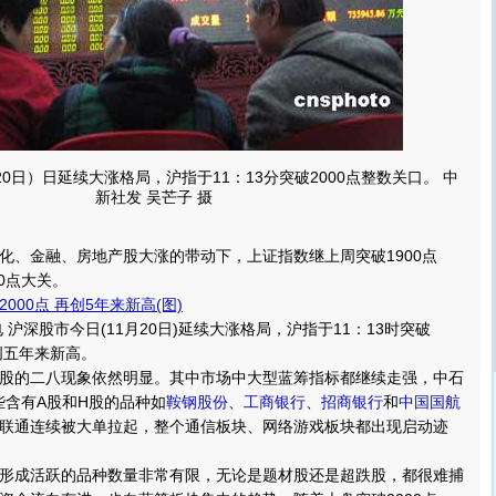
20日）日延续大涨格局，沪指于11：13分突破2000点整数关口。 中
新社发 吴芒子 摄
、金融、房地产股大涨的带动下，上证指数继上周突破1900点
00点大关。
000点 再创5年来新高(图)
沪深股市今日(11月20日)延续大涨格局，沪指于11：13时突破
创五年来新高。
股的二八现象依然明显。其中市场中大型蓝筹指标都继续走强，中石
些含有A股和H股的品种如
鞍钢股份
、
工商银行
、
招商银行
和
中国国航
联通连续被大单拉起，整个通信板块、网络游戏板块都出现启动迹
成活跃的品种数量非常有限，无论是题材股还是超跌股，都很难捕