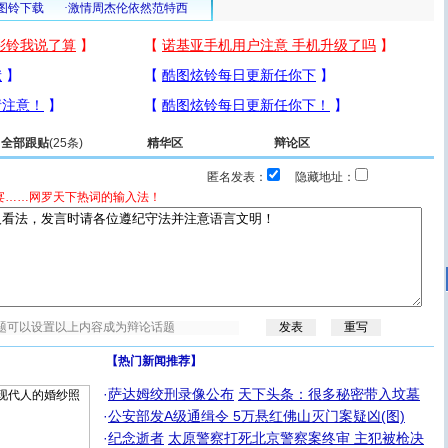
全部跟贴
(25条)
精华区
辩论区
匿名发表：
隐藏地址：
宴……网罗天下热词的输入法！
【热门新闻推荐】
·
萨达姆绞刑录像公布
天下头条：很多秘密带入坟墓
·
公安部发A级通缉令 5万悬红佛山灭门案疑凶(图)
·
纪念逝者
太原警察打死北京警察案终审 主犯被枪决