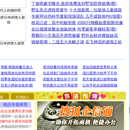
·
丁俊晖豪宅曝光 政府免费送别墅安防弹玻璃(图)
·
野生东北虎咬死黄牛
十大假新闻：垃圾场儿童残肢
代人的婚纱照
·
专家辩论伪科学废留现场混乱 几乎成肢体PK(组图)
·
校花口述：高中时献初夜
2000只蝴蝶贴爱因斯坦像
·
女白领祼体聚会放纵肉体
尚雯婕客串穆桂英(图)
·
曹颖印小天酒店开房照被爆
野外丛林赤裸姐妹花
·
诡秘莫测：二战五大未解之谜
岳飞神话的虚假之处
日本的情人旅馆
[圣诞节]
圣诞节到了，想想没什么送给你的，又不打算给
你太多，只有给你五千万：千万快乐！千万要健康！千万
要平安！千万要知足！千万不要忘记我！
[圣诞节]
不只这样的日子才会想起你,而是这样的日子才
能正大光明地骚扰你,告诉你,圣诞要快乐!新年要快乐!天天
都要快乐噢!
[圣诞节]
奉上一颗祝福的心,在这个特别的日子里,愿幸福,
如意,快乐,鲜花,一切美好的祝愿与你同在.圣诞快乐!
[元旦]
看到你我会触电；看不到你我要充电；没有你我会
通
性感丽人
断电。爱你是我职业，想你是我事业，抱你是我特长，吻
精品专题推荐
你是我专业！水晶之恋祝你新年快乐
[元旦]
如果上天让我许三个愿望，一是今生今世和你在一
短信企业通秀百变功能
起；二是再生再世和你在一起；三是三生三世和你不再分
浪漫情怀一起漫步音乐
离。水晶之恋祝你新年快乐
同城约会今夜告别寂寞
[元旦]
当我狠下心扭头离去那一刻，你在我身后无助地哭
敢来挑战你的球技吗？
泣，这痛楚让我明白我多么爱你。我转身抱住你：这猪不