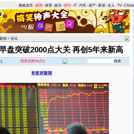
搜狐首页
-
新闻
-
体育
-
娱乐
-
财经
-
IT
-
汽车
-
房产
-
家居
-
女人
-
TV
-
Chin
要闻
>
资讯
早盘突破2000点大关 再创5年来新高
我来说两句
(25)
21
有奖评新闻