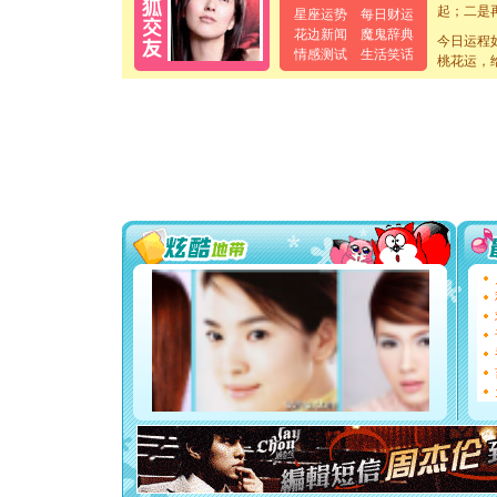
起；二是
星座运势
每日财运
离。水晶
花边新闻
魔鬼辞典
今日运程
[元旦]
当
情感测试
生活笑话
泣，这痛
桃花运，
卖了。水
[春节]
风
颜！冬去
道一声平
[春节]
传
片叶子是
送你一棵
[圣诞节]
你太多，
要平安！
[圣诞节]
能正大光明
都要快乐噢
[圣诞节]
如意,快乐
[元旦]
看
断电。爱
你是我专
[元旦]
如
起；二是
离。水晶
[元旦]
当
泣，这痛