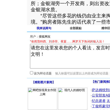
所；金银湖旁一个开发商，则出资改
金银湖水质。
“尽管这些多花的钱仍由业主来掏
境。”购房者陈先生的话代表了一些
我来说两句
全部跟贴
精华
用户：
*依然范特西、刘亦菲、夜宴……网罗天下热词的输入法！
设为辩论话题
【热门新闻推
【
精彩图片新闻
】
·
萨达姆绞刑
·
公安部发A
·
纪念逝者
太
·
丁俊晖豪宅