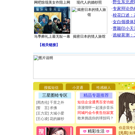
·
野生东北虎
网吧惊现美女作陪上网
现代人的婚纱照
·
专家辩论伪
·
校花口述：
·
女白领祼体
·
曹颖印小天
·
诡秘莫测：
马季葬礼上最无耻一幕
揭密日本的情人旅馆
【
相关链接
】
[圣诞节]
你太多，
要平安！
搜狐短信
小灵通
性感丽人
[圣诞节]
三星图铃专区
精品专题推荐
能正大光明
都要快乐噢
短信企业通秀百变功能
[周杰伦] 千里之外
[圣诞节]
浪漫情怀一起漫步音乐
[誓 言] 求佛
如意,快乐
同城约会今夜告别寂寞
[王力宏] 大城小爱
[元旦]
看
敢来挑战你的球技吗？
[王心凌] 花的嫁纱
断电。爱
你是我专
精彩生活
[元旦]
如