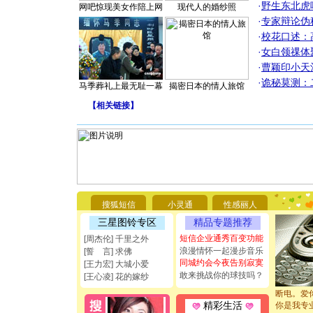
·
野生东北虎
网吧惊现美女作陪上网
现代人的婚纱照
·
专家辩论伪
·
校花口述：
·
女白领祼体
·
曹颖印小天
·
诡秘莫测：
马季葬礼上最无耻一幕
揭密日本的情人旅馆
【
相关链接
】
[圣诞节]
你太多，
搜狐短信
小灵通
性感丽人
要平安！
[圣诞节]
三星图铃专区
精品专题推荐
能正大光明
短信企业通秀百变功能
[周杰伦] 千里之外
都要快乐噢
浪漫情怀一起漫步音乐
[誓 言] 求佛
[圣诞节]
同城约会今夜告别寂寞
[王力宏] 大城小爱
如意,快乐
敢来挑战你的球技吗？
[王心凌] 花的嫁纱
[元旦]
看
断电。爱
你是我专
精彩生活