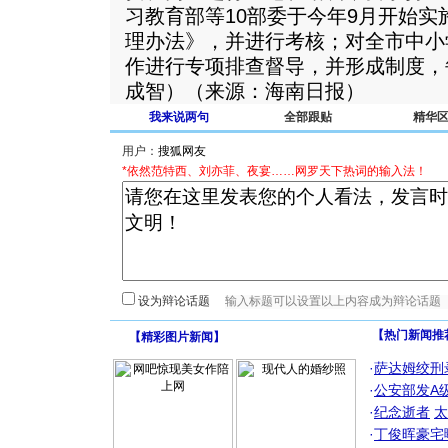
习教育部等10部委于今年9月开始
理办法》，并进行考核；对全市中小
作进行专项排查督导，并形成制度，
成智）（来源：海南日报）
我来说两句
全部跟贴
精华
用户：
*依然范特西、刘亦菲、夜宴……网罗天下热词的输入法！
设为辩论话题
【热门新闻推
【
精彩图片新闻
】
·
萨达姆绞刑
·
公安部发A
·
纪念逝者
太
·
丁俊晖豪宅