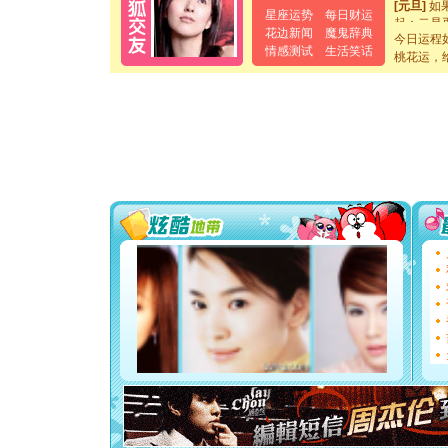
[元旦]
如
星座运势
每日财运
起；二是
花边新闻
魔鬼辞典
离。水晶
今日运程
情感测试
生活笑话
[元旦]
当
桃花运，
泣，这痛
卖了。水
[春节]
风
颜！冬去
道一声平
[春节]
传
片叶子是
送你一棵
[圣诞节]
你太多，
要平安！
[圣诞节]
能正大光明
都要快乐噢
[圣诞节]
如意,快乐
[元旦]
看
断电。爱
你是我专
[元旦]
如
起；二是
离。水晶
[元旦]
当