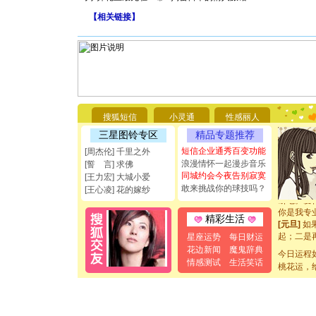
【
相关链接
】
[圣诞节]
你太多，
要平安！
搜狐短信
小灵通
性感丽人
[圣诞节]
三星图铃专区
精品专题推荐
能正大光明
都要快乐噢
短信企业通秀百变功能
[周杰伦] 千里之外
[圣诞节]
浪漫情怀一起漫步音乐
[誓 言] 求佛
如意,快乐
同城约会今夜告别寂寞
[王力宏] 大城小爱
[元旦]
看
敢来挑战你的球技吗？
[王心凌] 花的嫁纱
断电。爱
你是我专
精彩生活
[元旦]
如
起；二是
星座运势
每日财运
离。水晶
花边新闻
魔鬼辞典
今日运程
[元旦]
当
情感测试
生活笑话
桃花运，
泣，这痛
卖了。水
[春节]
风
颜！冬去