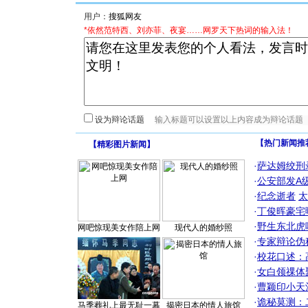
用户：
*依然范特西、刘亦菲、夜宴……网罗天下热词的输入法！
设为辩论话题
【热门新闻推
【
精彩图片新闻
】
·
萨达姆绞刑
·
公安部发A
·
纪念逝者
太
·
丁俊晖豪宅
·
野生东北虎
网吧惊现美女作陪上网
现代人的婚纱照
·
专家辩论伪
·
校花口述：
·
女白领祼体
·
曹颖印小天
·
诡秘莫测：
马季葬礼上最无耻一幕
揭密日本的情人旅馆