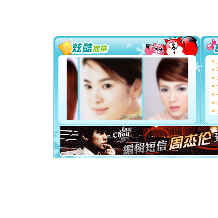
道一声平
[春节]
传
片叶子是
送你一棵
[圣诞节]
你太多，
要平安！
[圣诞节]
能正大光明
都要快乐噢
[圣诞节]
如意,快乐
[元旦]
看
断电。爱
你是我专
[元旦]
如
起；二是
离。水晶
[元旦]
当
泣，这痛
卖了。水
[春节]
风
颜！冬去
道一声平
[春节]
传
片叶子是
送你一棵