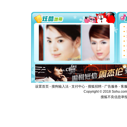
送你一棵
[圣诞节]
你太多，
要平安！
[圣诞节]
能正大光明
都要快乐噢
[圣诞节]
如意,快乐
[元旦]
看
断电。爱
你是我专
[元旦]
如
起；二是
离。水晶
[元旦]
当
泣，这痛
卖了。水
设置首页
-
搜狗输入法
-
支付中心
-
搜狐招聘
-
广告服务
-
客
[春节]
风
Copyright © 2018 Sohu.com I
颜！冬去
搜狐不良信息举
道一声平
[春节]
传
片叶子是
送你一棵