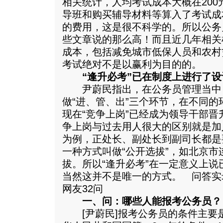
相关统计，人均考试成本大概在20
导班和购买辅导材料等算入了考试成
的费用，这是很不科学的。所以公务
些文章说的那么高！而且近几年相关
成本，包括减免城市低保人员和农村
考试绝对不是以赢利为目的的。
“逢升必考”已在制度上进行了设
尹蔚民指出，在公务员管理当中
做“进、管、出”三个环节，在不同
现在“竞争上岗”已经成为领导干部
争上岗与过去用人很大的区别就是加
为例，正处长、副处长到副司长都是
一种方式叫做“公开选拔”，如北京
拔。所以“逢升必考”在一定意义上
当然这并不是唯一的方式。 问答实
网友32问
一、问：哪些人能报考公务员？
[尹蔚民]报考公务员的条件主要是