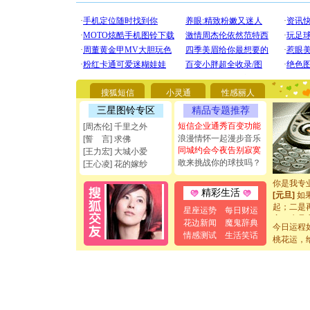
[圣诞节]
你太多，
要平安！
[圣诞节]
搜狐短信
小灵通
性感丽人
能正大光明
三星图铃专区
精品专题推荐
都要快乐噢
短信企业通秀百变功能
[圣诞节]
[周杰伦] 千里之外
如意,快乐
浪漫情怀一起漫步音乐
[誓 言] 求佛
[元旦]
看
同城约会今夜告别寂寞
[王力宏] 大城小爱
断电。爱
敢来挑战你的球技吗？
[王心凌] 花的嫁纱
你是我专
[元旦]
如
精彩生活
起；二是
离。水晶
星座运势
每日财运
[元旦]
当
花边新闻
魔鬼辞典
今日运程
泣，这痛
情感测试
生活笑话
桃花运，
卖了。水
[春节]
风
颜！冬去
道一声平
[春节]
传
片叶子是