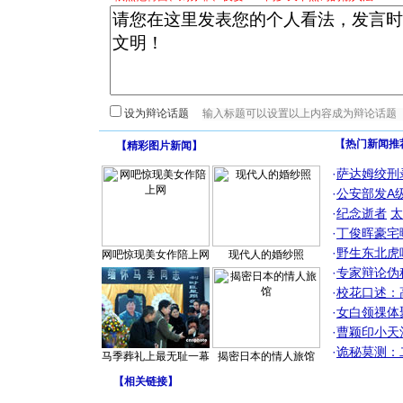
设为辩论话题
【热门新闻推
【
精彩图片新闻
】
·
萨达姆绞刑
·
公安部发A
·
纪念逝者
太
·
丁俊晖豪宅
·
野生东北虎
网吧惊现美女作陪上网
现代人的婚纱照
·
专家辩论伪
·
校花口述：
·
女白领祼体
·
曹颖印小天
·
诡秘莫测：
马季葬礼上最无耻一幕
揭密日本的情人旅馆
【
相关链接
】