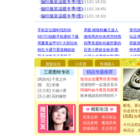
·
编织服装温暖冬季(图)
(11/21 19:23)
·
编织服装温暖冬季(图)
(11/21 18:45)
·
编织服装温暖冬季(图)
(11/21 18:10)
[圣诞节]
你太多，
搜狐短信
小灵通
性感丽人
要平安！
三星图铃专区
精品专题推荐
[圣诞节]
能正大光明
短信企业通秀百变功能
[周杰伦] 千里之外
都要快乐噢
浪漫情怀一起漫步音乐
[誓 言] 求佛
[圣诞节]
同城约会今夜告别寂寞
[王力宏] 大城小爱
如意,快乐
敢来挑战你的球技吗？
[王心凌] 花的嫁纱
[元旦]
看
断电。爱
精彩生活
你是我专
[元旦]
如
星座运势
每日财运
起；二是
花边新闻
魔鬼辞典
离。水晶
今日运程
情感测试
生活笑话
[元旦]
当
桃花运，
泣，这痛