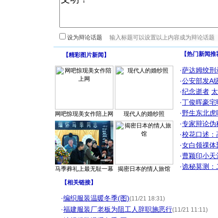
设为辩论话题
【热门新闻推
【
精彩图片新闻
】
·
萨达姆绞刑
·
公安部发A
·
纪念逝者
太
·
丁俊晖豪宅
·
野生东北虎
网吧惊现美女作陪上网
现代人的婚纱照
·
专家辩论伪
·
校花口述：
·
女白领祼体
·
曹颖印小天
·
诡秘莫测：
马季葬礼上最无耻一幕
揭密日本的情人旅馆
【
相关链接
】
·
编织服装温暖冬季(图)
(11/21 18:31)
·
福建服装厂老板为阻工人辞职施恶行
(11/21 11:11)