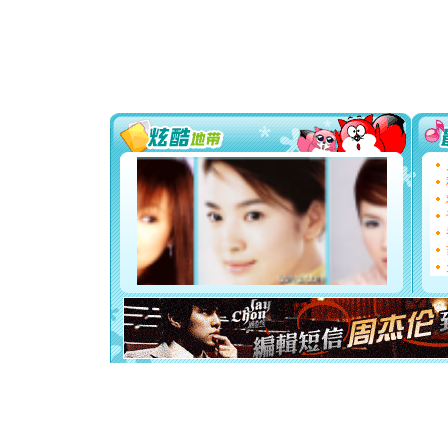
卖了。水
[春节]
风
颜！冬去
道一声平
[春节]
传
片叶子是
送你一棵
[圣诞节]
你太多，
要平安！
[圣诞节]
能正大光明
都要快乐噢
[圣诞节]
如意,快乐
[元旦]
看
断电。爱
你是我专
[元旦]
如
起；二是
离。水晶
[元旦]
当
泣，这痛
卖了。水
[春节]
风
颜！冬去
道一声平