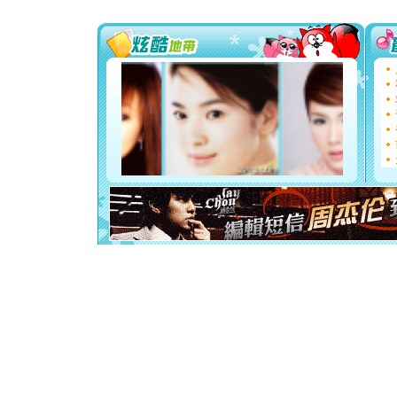
送你一棵
[圣诞节]
你太多，
要平安！
[圣诞节]
能正大光明
都要快乐噢
[圣诞节]
如意,快乐
[元旦]
看
断电。爱
你是我专
[元旦]
如
起；二是
离。水晶
[元旦]
当
泣，这痛
卖了。水
[春节]
风
颜！冬去
道一声平
[春节]
传
片叶子是
送你一棵