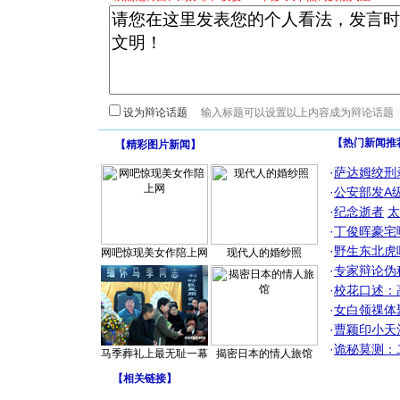
设为辩论话题
【热门新闻推
【
精彩图片新闻
】
·
萨达姆绞刑
·
公安部发A
·
纪念逝者
太
·
丁俊晖豪宅
·
野生东北虎
网吧惊现美女作陪上网
现代人的婚纱照
·
专家辩论伪
·
校花口述：
·
女白领祼体
·
曹颖印小天
·
诡秘莫测：
马季葬礼上最无耻一幕
揭密日本的情人旅馆
【
相关链接
】