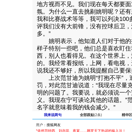
地方视而不见。我们现在每天都要面
氛。为什么一直去挑剔姚明呢？还有
我和比赛战术等等，我可以列决10
评我们没有大前锋，没有控球后卫，
多。”
姚明表示，他知道人们对于他的批
样子特别一些吧，他们总是喜欢盯住
西，别人也看得见。在这个世界上，
的。我经常看报纸，上网，看电视，
说我还不够好，所以我提醒自己要保
上次范甘迪为姚明“打抱不平”，遭至
罚，对此范甘迪说道：“我现在尽量
明的问题了。我要说，就必须说一个
义。我现在宁可谈论其他的话题。”
名字就意味着我的钱会减少。”
我来说两句
全部跟贴
(2条)
精华
用户：
*依然范特西、刘亦菲、夜宴……网罗天下热词的输入法！