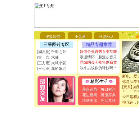
[圣诞节]
你太多，
搜狐短信
小灵通
性感丽人
要平安！
[圣诞节]
三星图铃专区
精品专题推荐
能正大光明
短信企业通秀百变功能
[周杰伦] 千里之外
都要快乐噢
浪漫情怀一起漫步音乐
[誓 言] 求佛
[圣诞节]
同城约会今夜告别寂寞
[王力宏] 大城小爱
如意,快乐
敢来挑战你的球技吗？
[王心凌] 花的嫁纱
[元旦]
看
断电。爱
你是我专
精彩生活
[元旦]
如
星座运势
每日财运
起；二是
花边新闻
魔鬼辞典
离。水晶
今日运程
情感测试
生活笑话
[元旦]
当
桃花运，
泣，这痛
卖了。水
[春节]
风
颜！冬去
道一声平
[春节]
传
片叶子是