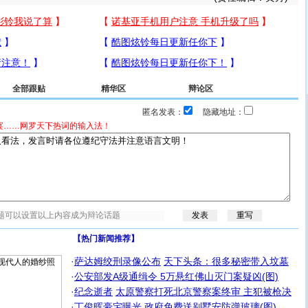
全部跟贴
精华区
辩论区
匿名发表：
隐藏地址：
宴……网罗天下热词的输入法！
【热门新闻推荐】
·
萨达姆绞刑录像公布
天下头条：很多秘密带入坟墓
·
公安部发A级通缉令 5万悬红佛山灭门案疑凶(图)
·
纪念逝者
太原警察打死北京警察案终审 主犯被枪决
·
丁俊晖豪宅曝光 政府免费送别墅安防弹玻璃(图)