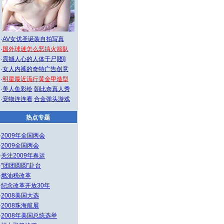
·
AV女优圣诞装自拍写真
·
国外球迷怎么恶搞火箭队
·
震撼人心的人体干尸[图]
·
女人内裤的奇特广告创意
·
明星最近流行黄金甲造型
·
美人鱼彩绘
朝比奈真人秀
·
宠物连连看
合金弹头游戏
热点专题
·
2009年全国两会
·
2009全国两会
·
关注2009年春运
·
"团团圆圆"赴台
·
燃油税改革
·
纪念改革开放30年
·
2008美国大选
·
2008珠海航展
·
2008年美国总统选举