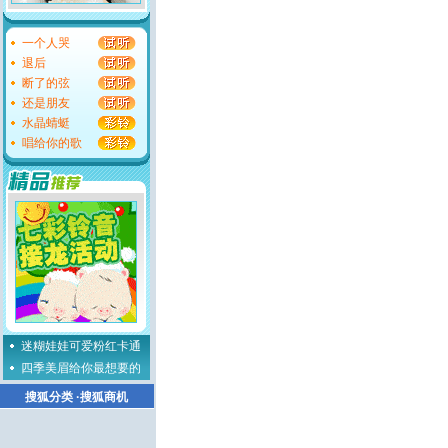
一个人哭
退后
断了的弦
还是朋友
水晶蜻蜓
唱给你的歌
迷糊娃娃可爱粉红卡通
四季美眉给你最想要的
搜狐分类
·
搜狐商机