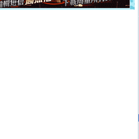
[元旦]
当我狠下心扭头离去那一刻，你在我身后无助地哭
泣，这痛楚让我明白我多么爱你。我转身抱住你：这猪不
卖了。水晶之恋祝你新年快乐。
[春节]
风柔雨润好月圆，半岛铁盒伴身边，每日尽显开心
颜！冬去春来似水如烟，劳碌人生需尽欢！听一曲轻歌，
道一声平安！新年吉祥万事如愿
[春节]
传说薰衣草有四片叶子：第一片叶子是信仰，第二
片叶子是希望，第三片叶子是爱情，第四片叶子是幸运。
送你一棵薰衣草，愿你新年快乐！