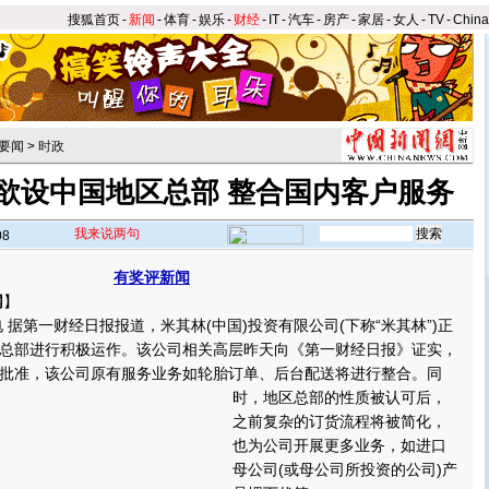
搜狐首页
-
新闻
-
体育
-
娱乐
-
财经
-
IT
-
汽车
-
房产
-
家居
-
女人
-
TV
-
Chin
要闻
>
时政
欲设中国地区总部 整合国内客户服务
我来说两句
08
有奖评新闻
网
】
据第一财经日报报道，米其林(中国)投资有限公司(下称“米其林”)正
总部进行积极运作。该公司相关高层昨天向《第一财经日报》证实，
批准，该公司原有服务业务如轮胎订单、后台配送将进行整合。
同
时，地区总部的性质被认可后，
之前复杂的订货流程将被简化，
也为公司开展更多业务，如进口
母公司(或母公司所投资的公司)产