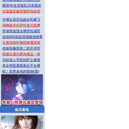
·
裸拼AV女优翁红日本脱光
·
女孩旅店偷情被暗拍全程
·
半裸女高空玩跳伞乳横飞
·
用胸推拿的异性泰式按摩
·
李倩蓉放荡全裸照性感照
·
游戏MM选拔现场随便碰臀
·
女星拍戏时胸部惨遭蹂躏
·
老板电脑里和二奶开房照
·
视频女屋内裸身挑逗一幕
·
无耻病人手机拍护士裙底
·
美女明星透视装近乎全裸
·
惊！世界各地的怪物(图)
娱乐基地