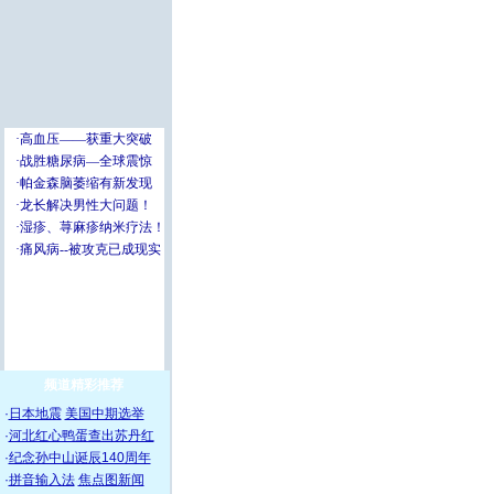
频道精彩推荐
·
日本地震
美国中期选举
·
河北红心鸭蛋查出苏丹红
·
纪念孙中山诞辰140周年
·
拼音输入法
焦点图新闻