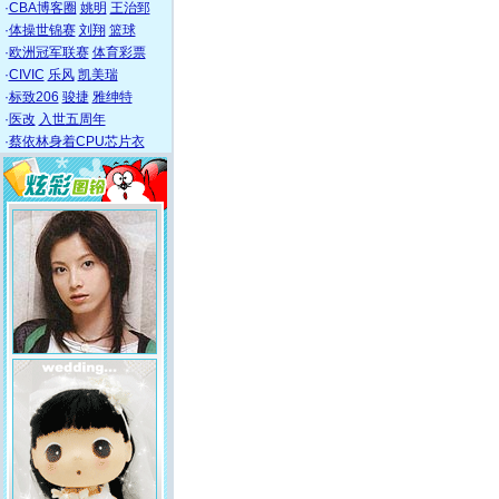
·
CBA博客圈
姚明
王治郅
·
体操世锦赛
刘翔
篮球
·
欧洲冠军联赛
体育彩票
·
CIVIC
乐风
凯美瑞
·
标致206
骏捷
雅绅特
·
医改
入世五周年
·
蔡依林身着CPU芯片衣