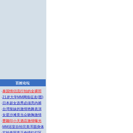
百姓论坛
·
泰国情侣流行拍的全裸照
·
21岁大学MM网络征友(图)
·
日本超女选秀必须亮内裤
·
台湾辣妹的激情艳舞表演
·
女星沙滩竟当众吻胸激情
·
曹颖印小天酒店激情曝光
·
MM浴室自拍完美浑圆身体
·
实拍泰国真正色情红灯区