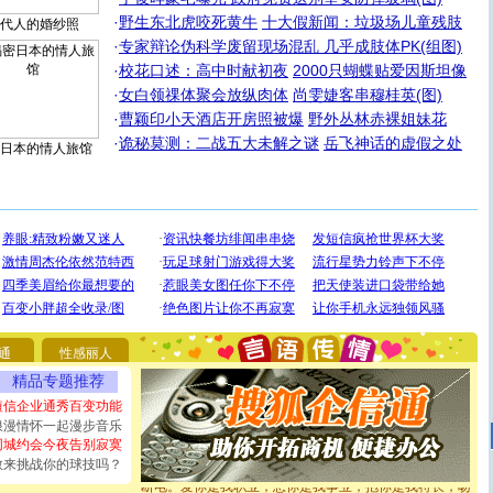
·
野生东北虎咬死黄牛
十大假新闻：垃圾场儿童残肢
代人的婚纱照
·
专家辩论伪科学废留现场混乱 几乎成肢体PK(组图)
·
校花口述：高中时献初夜
2000只蝴蝶贴爱因斯坦像
·
女白领祼体聚会放纵肉体
尚雯婕客串穆桂英(图)
·
曹颖印小天酒店开房照被爆
野外丛林赤裸姐妹花
·
诡秘莫测：二战五大未解之谜
岳飞神话的虚假之处
日本的情人旅馆
[圣诞节]
圣诞节到了，想想没什么送给你的，又不打算给
你太多，只有给你五千万：千万快乐！千万要健康！千万
要平安！千万要知足！千万不要忘记我！
通
性感丽人
[圣诞节]
不只这样的日子才会想起你,而是这样的日子才
精品专题推荐
能正大光明地骚扰你,告诉你,圣诞要快乐!新年要快乐!天天
都要快乐噢!
短信企业通秀百变功能
[圣诞节]
奉上一颗祝福的心,在这个特别的日子里,愿幸福,
浪漫情怀一起漫步音乐
如意,快乐,鲜花,一切美好的祝愿与你同在.圣诞快乐!
同城约会今夜告别寂寞
[元旦]
看到你我会触电；看不到你我要充电；没有你我会
敢来挑战你的球技吗？
断电。爱你是我职业，想你是我事业，抱你是我特长，吻