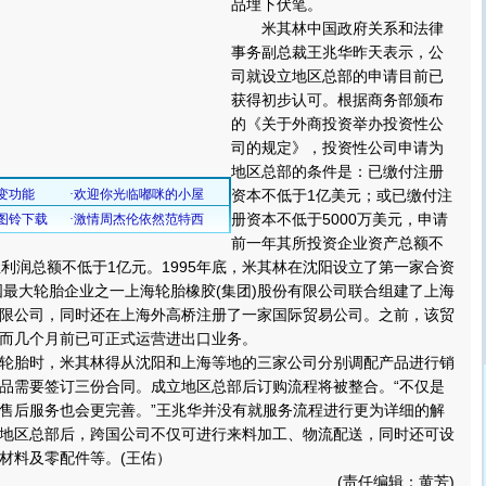
品埋下伏笔。
米其林中国政府关系和法律
事务副总裁王兆华昨天表示，公
司就设立地区总部的申请目前已
获得初步认可。根据商务部颁布
的《关于外商投资举办投资性公
司的规定》，投资性公司申请为
地区总部的条件是：已缴付注册
资本不低于1亿美元；或已缴付注
册资本不低于5000万美元，申请
前一年其所投资企业资产总额不
且利润总额不低于1亿元。1995年底，米其林在沈阳设立了第一家合资
中国最大轮胎企业之一上海轮胎橡胶(集团)股份有限公司联合组建了上海
限公司，同时还在上海外高桥注册了一家国际贸易公司。之前，该贸
而几个月前已可正式运营进出口业务。
胎时，米其林得从沈阳和上海等地的三家公司分别调配产品进行销
品需要签订三份合同。成立地区总部后订购流程将被整合。“不仅是
售后服务也会更完善。”王兆华并没有就服务流程进行更为详细的解
地区总部后，跨国公司不仅可进行来料加工、物流配送，同时还可设
材料及零配件等。(王佑）
(责任编辑：黄芳)