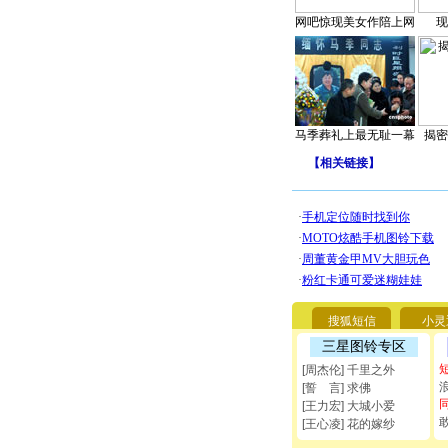
网吧惊现美女作陪上网
现
马季葬礼上最无耻一幕
揭密
【
相关链接
】
搜狐短信
小灵
三星图铃专区
[周杰伦] 千里之外
[誓 言] 求佛
[王力宏] 大城小爱
[王心凌] 花的嫁纱