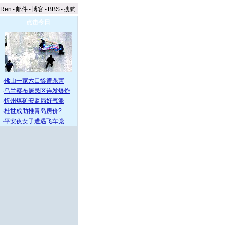
aRen
-
邮件
-
博客
-
BBS
-
搜狗
点击今日
·
佛山一家六口惨遭杀害
·
乌兰察布居民区连发爆炸
·
忻州煤矿安监局好气派
·
杜世成助推青岛房价?
·
平安夜女子遭遇飞车党