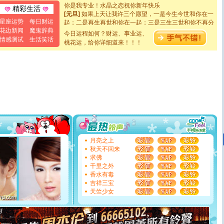
你是我专业！水晶之恋祝你新年快乐
精彩生活
[元旦]
如果上天让我许三个愿望，一是今生今世和你在一
起；二是再生再世和你在一起；三是三生三世和你不再分
星座运势
每日财运
离。水晶之恋祝你新年快乐
花边新闻
魔鬼辞典
今日运程如何？财运、事业运、
[元旦]
当我狠下心扭头离去那一刻，你在我身后无助地哭
情感测试
生活笑话
桃花运，给你详细道来！！！
泣，这痛楚让我明白我多么爱你。我转身抱住你：这猪不
卖了。水晶之恋祝你新年快乐。
[春节]
风柔雨润好月圆，半岛铁盒伴身边，每日尽显开心
颜！冬去春来似水如烟，劳碌人生需尽欢！听一曲轻歌，
道一声平安！新年吉祥万事如愿
[春节]
传说薰衣草有四片叶子：第一片叶子是信仰，第二
片叶子是希望，第三片叶子是爱情，第四片叶子是幸运。
送你一棵薰衣草，愿你新年快乐！
[圣诞节]
圣诞节到了，想想没什么送给你的，又不打算给
你太多，只有给你五千万：千万快乐！千万要健康！千万
要平安！千万要知足！千万不要忘记我！
[圣诞节]
不只这样的日子才会想起你,而是这样的日子才
月亮之上
能正大光明地骚扰你,告诉你,圣诞要快乐!新年要快乐!天天
秋天不回来
都要快乐噢!
求佛
[圣诞节]
奉上一颗祝福的心,在这个特别的日子里,愿幸福,
千里之外
如意,快乐,鲜花,一切美好的祝愿与你同在.圣诞快乐!
香水有毒
[元旦]
看到你我会触电；看不到你我要充电；没有你我会
吉祥三宝
断电。爱你是我职业，想你是我事业，抱你是我特长，吻
天竺少女
你是我专业！水晶之恋祝你新年快乐
[元旦]
如果上天让我许三个愿望，一是今生今世和你在一
起；二是再生再世和你在一起；三是三生三世和你不再分
离。水晶之恋祝你新年快乐