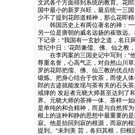
文武各个方面得到系统的教育。花郎
国中最小的新罗兴旺，最后统一三国
少不了提到花郎道精神，那么花即精
韩国历史上有两位著名的禅：一
另一位是唐朝的威名远扬的崔致远。
下记录：“我国有一玄妙之道，名日
世纪中日：‘花郎兼儒、佛、仙之教，
在李丙案的三国史记中写到：“他
尊重名誉，心高气正，对自然山川草
罗的花郎把儒、佛、仙三教的优点结
锻炼。把身心结合于饮茶，而使人体
郎的古迹就能发现与茶有关的石头茶
戒律的 发起者元晓大师甚至达到了
界。元晓大师的茶禅一体、茶样一如
是单纯的和合精神，而是与自然挥为
根上的这种和静的思想中最重要的是
寂。他是抬回到寂的根源，而寂的根
提到。“未到美 芸，各归其根，归根