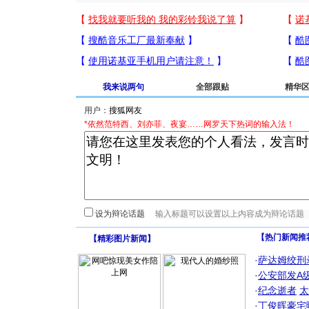
我来说两句
全部跟贴
精华
用户：
*依然范特西、刘亦菲、夜宴……网罗天下热词的输入法！
设为辩论话题
【热门新闻推
【
精彩图片新闻
】
·
萨达姆绞刑
·
公安部发A
·
纪念逝者
太
·
丁俊晖豪宅