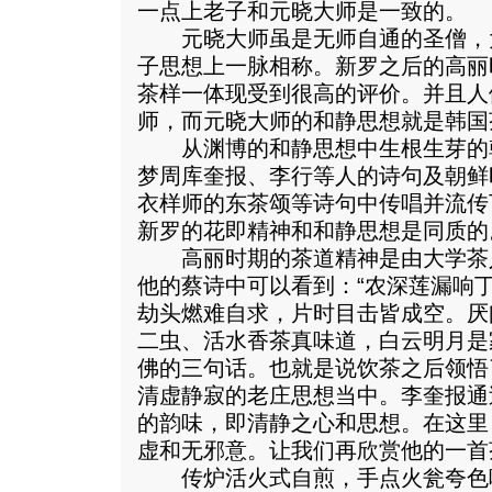
一点上老子和元晓大师是一致的。
元晓大师虽是无师自通的圣僧，
子思想上一脉相称。新罗之后的高丽
茶样一体现受到很高的评价。并且人
师，而元晓大师的和静思想就是韩国
从渊博的和静思想中生根生芽的
梦周库奎报、李行等人的诗句及朝鲜
衣样师的东茶颂等诗句中传唱并流传
新罗的花即精神和和静思想是同质的
高丽时期的茶道精神是由大学茶
他的蔡诗中可以看到：“农深莲漏响
劫头燃难自求，片时目击皆成空。厌
二虫、活水香茶真味道，白云明月是
佛的三句话。也就是说饮茶之后领悟
清虚静寂的老庄思想当中。李奎报通
的韵味，即清静之心和思想。在这里
虚和无邪意。让我们再欣赏他的一首
传炉活火式自煎，手点火瓮夸色