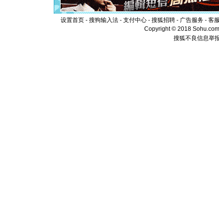
[元旦]
当
泣，这痛
设置首页
-
搜狗输入法
-
支付中心
-
搜狐招聘
-
广告服务
-
客
卖了。水
Copyright © 2018 Sohu.com I
[春节]
风
搜狐不良信息举
颜！冬去
道一声平
[春节]
传
片叶子是
送你一棵