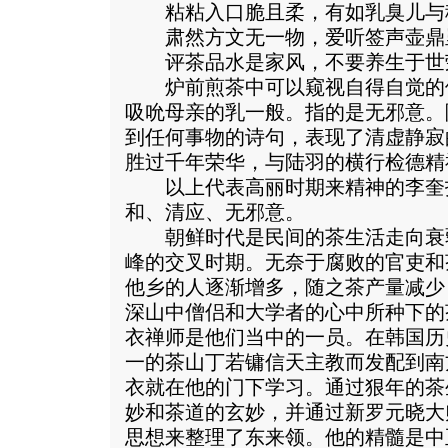
粘粘入口脆且柔，有如乳臭儿与
肃然方文无一物，爱听签声壶鼎
评茶品水是家风，不要养生于世
炉前煎茶中可以窥视自得自觉的
吸吮母亲的乳一般。指的是无邪意。
到任何事物的诗句，表现了清虚静寂
胜过千年荣华，与陆羽的横行检德精
以上代表高丽时期来精神的李奎
和、清应、无邪意。
朝鲜时代是民间的茶生活走向衰
峰的交叉时期。无奈于腐败的官吏和
他乡的人逐渐增多，随之茶产量减少
深山中僧侣和大学者的心中所种下的
衣禅师是他们当中的一员。在韩国历
一的茶山丁若镛信天主教而发配到南
衣就在他的门下学习。通过狠年的茶
妙和茶道的玄妙，并通过新罗元晓大
思想来整理了东来领。他的精髓是中