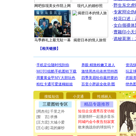
·
野生东北虎
网吧惊现美女作陪上网
现代人的婚纱照
·
专家辩论伪
·
校花口述：
·
女白领祼体
·
曹颖印小天
·
诡秘莫测：
马季葬礼上最无耻一幕
揭密日本的情人旅馆
【
相关链接
】
[圣诞节]
你太多，
要平安！
搜狐短信
小灵通
性感丽人
[圣诞节]
三星图铃专区
精品专题推荐
能正大光明
都要快乐噢
短信企业通秀百变功能
[周杰伦] 千里之外
[圣诞节]
浪漫情怀一起漫步音乐
[誓 言] 求佛
如意,快乐
同城约会今夜告别寂寞
[王力宏] 大城小爱
[元旦]
看
敢来挑战你的球技吗？
[王心凌] 花的嫁纱
断电。爱