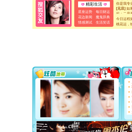
你是我专
精彩生活
[元旦]
如
起；二是
星座运势
每日财运
离。水晶
花边新闻
魔鬼辞典
今日运程
[元旦]
当
情感测试
生活笑话
桃花运，
泣，这痛
卖了。水
[春节]
风
颜！冬去
道一声平
[春节]
传
片叶子是
送你一棵
[圣诞节]
你太多，
要平安！
[圣诞节]
能正大光明
都要快乐噢
[圣诞节]
如意,快乐
[元旦]
看
断电。爱
你是我专
[元旦]
如
起；二是
离。水晶