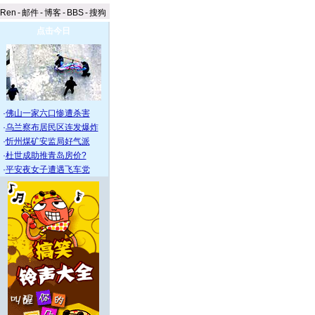
aRen
-
邮件
-
博客
-
BBS
-
搜狗
点击今日
·
佛山一家六口惨遭杀害
·
乌兰察布居民区连发爆炸
·
忻州煤矿安监局好气派
·
杜世成助推青岛房价?
·
平安夜女子遭遇飞车党