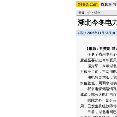
新闻中心
>
综合
湖北今冬电
时间：2006年11月23日10:
【
来源：荆楚网-楚
今冬全省用电形势异
度甚至要超过今年夏天
据介绍，今年湖北电
月截至目前，主网用电
用电急剧增长，我省
水位较低，网调水电供
我省电煤储运情况也
成多，部分火电厂电煤
除此之外，部分火电
周，已发生机组故障停
目前，湖北电网已向