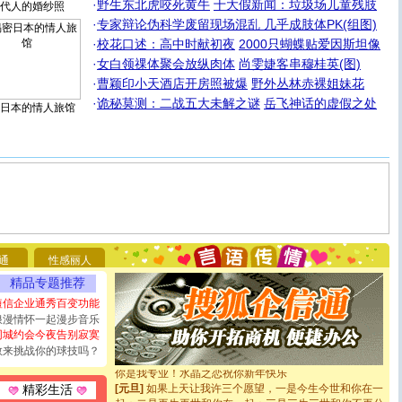
·
野生东北虎咬死黄牛
十大假新闻：垃圾场儿童残肢
代人的婚纱照
·
专家辩论伪科学废留现场混乱 几乎成肢体PK(组图)
·
校花口述：高中时献初夜
2000只蝴蝶贴爱因斯坦像
·
女白领祼体聚会放纵肉体
尚雯婕客串穆桂英(图)
·
曹颖印小天酒店开房照被爆
野外丛林赤裸姐妹花
·
诡秘莫测：二战五大未解之谜
岳飞神话的虚假之处
日本的情人旅馆
[圣诞节]
圣诞节到了，想想没什么送给你的，又不打算给
你太多，只有给你五千万：千万快乐！千万要健康！千万
要平安！千万要知足！千万不要忘记我！
[圣诞节]
不只这样的日子才会想起你,而是这样的日子才
通
性感丽人
能正大光明地骚扰你,告诉你,圣诞要快乐!新年要快乐!天天
精品专题推荐
都要快乐噢!
短信企业通秀百变功能
[圣诞节]
奉上一颗祝福的心,在这个特别的日子里,愿幸福,
浪漫情怀一起漫步音乐
如意,快乐,鲜花,一切美好的祝愿与你同在.圣诞快乐!
同城约会今夜告别寂寞
[元旦]
看到你我会触电；看不到你我要充电；没有你我会
敢来挑战你的球技吗？
断电。爱你是我职业，想你是我事业，抱你是我特长，吻
你是我专业！水晶之恋祝你新年快乐
[元旦]
如果上天让我许三个愿望，一是今生今世和你在一
精彩生活
起；二是再生再世和你在一起；三是三生三世和你不再分