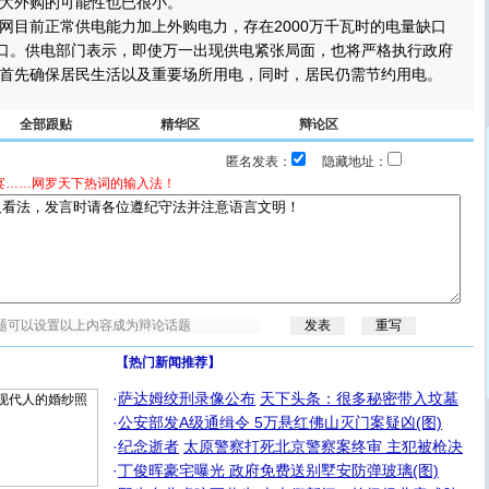
大外购的可能性也已很小。
目前正常供电能力加上外购电力，存在2000万千瓦时的电量缺口
缺口。供电部门表示，即使万一出现供电紧张局面，也将严格执行政府
首先确保居民生活以及重要场所用电，同时，居民仍需节约用电。
全部跟贴
精华区
辩论区
匿名发表：
隐藏地址：
宴……网罗天下热词的输入法！
【热门新闻推荐】
·
萨达姆绞刑录像公布
天下头条：很多秘密带入坟墓
·
公安部发A级通缉令 5万悬红佛山灭门案疑凶(图)
·
纪念逝者
太原警察打死北京警察案终审 主犯被枪决
·
丁俊晖豪宅曝光 政府免费送别墅安防弹玻璃(图)