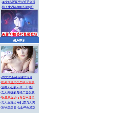
·
美女明星透视装近乎全裸
·
惊！世界各地的怪物(图)
娱乐基地
·
AV女优圣诞装自拍写真
·
国外球迷怎么恶搞火箭队
·
震撼人心的人体干尸[图]
·
女人内裤的奇特广告创意
·
明星最近流行黄金甲造型
·
美人鱼彩绘
朝比奈真人秀
·
宠物连连看
合金弹头游戏