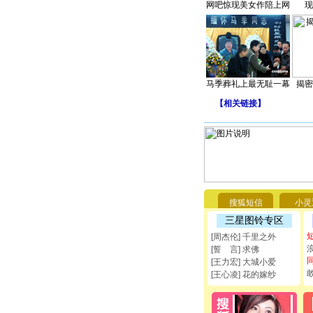
网吧惊现美女作陪上网
现
马季葬礼上最无耻一幕
揭密
【
相关链接
】
搜狐短信
小灵
三星图铃专区
[周杰伦] 千里之外
[誓 言] 求佛
[王力宏] 大城小爱
[王心凌] 花的嫁纱