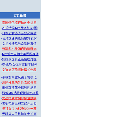
百姓论坛
·
泰国情侣流行拍的全裸照
·
21岁大学MM网络征友(图)
·
日本超女选秀必须亮内裤
·
台湾辣妹的激情艳舞表演
·
女星沙滩竟当众吻胸激情
·
曹颖印小天酒店激情曝光
·
MM浴室自拍完美浑圆身体
·
实拍泰国真正色情红灯区
·
裸拼AV女优翁红日本脱光
·
女孩旅店偷情被暗拍全程
·
半裸女高空玩跳伞乳横飞
·
用胸推拿的异性泰式按摩
·
李倩蓉放荡全裸照性感照
·
游戏MM选拔现场随便碰臀
·
女星拍戏时胸部惨遭蹂躏
·
老板电脑里和二奶开房照
·
视频女屋内裸身挑逗一幕
·
无耻病人手机拍护士裙底