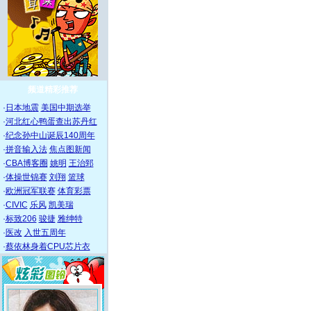
频道精彩推荐
·
日本地震
美国中期选举
·
河北红心鸭蛋查出苏丹红
·
纪念孙中山诞辰140周年
·
拼音输入法
焦点图新闻
·
CBA博客圈
姚明
王治郅
·
体操世锦赛
刘翔
篮球
·
欧洲冠军联赛
体育彩票
·
CIVIC
乐风
凯美瑞
·
标致206
骏捷
雅绅特
·
医改
入世五周年
·
蔡依林身着CPU芯片衣