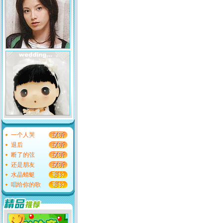
一个人哭
退后
断了的弦
还是朋友
水晶蜻蜓
唱给你的歌