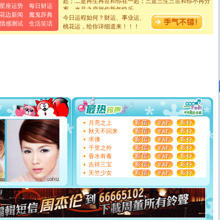
离。水晶之恋祝你新年快乐
星座运势
每日财运
[元旦]
当我狠下心扭头离去那一刻，你在我身后无助地哭
花边新闻
魔鬼辞典
今日运程如何？财运、事业运、
泣，这痛楚让我明白我多么爱你。我转身抱住你：这猪不
情感测试
生活笑话
桃花运，给你详细道来！！！
卖了。水晶之恋祝你新年快乐。
[春节]
风柔雨润好月圆，半岛铁盒伴身边，每日尽显开心
颜！冬去春来似水如烟，劳碌人生需尽欢！听一曲轻歌，
道一声平安！新年吉祥万事如愿
[春节]
传说薰衣草有四片叶子：第一片叶子是信仰，第二
片叶子是希望，第三片叶子是爱情，第四片叶子是幸运。
送你一棵薰衣草，愿你新年快乐！
[圣诞节]
圣诞节到了，想想没什么送给你的，又不打算给
你太多，只有给你五千万：千万快乐！千万要健康！千万
要平安！千万要知足！千万不要忘记我！
[圣诞节]
不只这样的日子才会想起你,而是这样的日子才
能正大光明地骚扰你,告诉你,圣诞要快乐!新年要快乐!天天
月亮之上
都要快乐噢!
秋天不回来
[圣诞节]
奉上一颗祝福的心,在这个特别的日子里,愿幸福,
求佛
如意,快乐,鲜花,一切美好的祝愿与你同在.圣诞快乐!
千里之外
[元旦]
看到你我会触电；看不到你我要充电；没有你我会
香水有毒
断电。爱你是我职业，想你是我事业，抱你是我特长，吻
吉祥三宝
你是我专业！水晶之恋祝你新年快乐
天竺少女
[元旦]
如果上天让我许三个愿望，一是今生今世和你在一
起；二是再生再世和你在一起；三是三生三世和你不再分
离。水晶之恋祝你新年快乐
[元旦]
当我狠下心扭头离去那一刻，你在我身后无助地哭
泣，这痛楚让我明白我多么爱你。我转身抱住你：这猪不