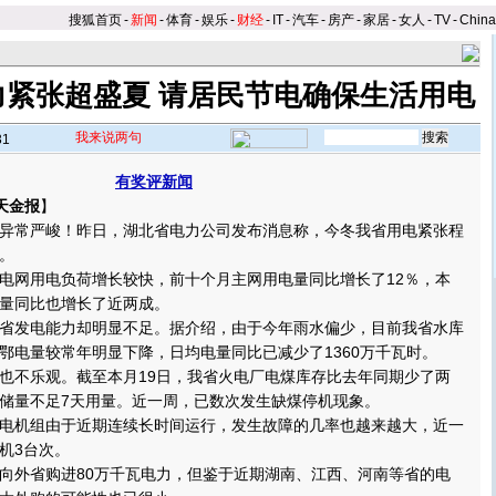
搜狐首页
-
新闻
-
体育
-
娱乐
-
财经
-
IT
-
汽车
-
房产
-
家居
-
女人
-
TV
-
Chin
力紧张超盛夏 请居民节电确保生活用电
我来说两句
31
有奖评新闻
天金报
】
常严峻！昨日，湖北省电力公司发布消息称，今冬我省用电紧张程
。
网用电负荷增长较快，前十个月主网用电量同比增长了12％，本
量同比也增长了近两成。
发电能力却明显不足。据介绍，由于今年雨水偏少，目前我省水库
鄂电量较常年明显下降，日均电量同比已减少了1360万千瓦时。
不乐观。截至本月19日，我省火电厂电煤库存比去年同期少了两
储量不足7天用量。近一周，已数次发生缺煤停机现象。
机组由于近期连续长时间运行，发生故障的几率也越来越大，近一
机3台次。
外省购进80万千瓦电力，但鉴于近期湖南、江西、河南等省的电