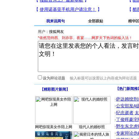
我来说两句
全部跟贴
精华
用户：
*依然范特西、刘亦菲、夜宴……网罗天下热词的输入法！
设为辩论话题
【热门新闻推
【
精彩图片新闻
】
·
萨达姆绞刑
·
公安部发A
·
纪念逝者
太
·
丁俊晖豪宅
·
野生东北虎
网吧惊现美女作陪上网
现代人的婚纱照
·
专家辩论伪