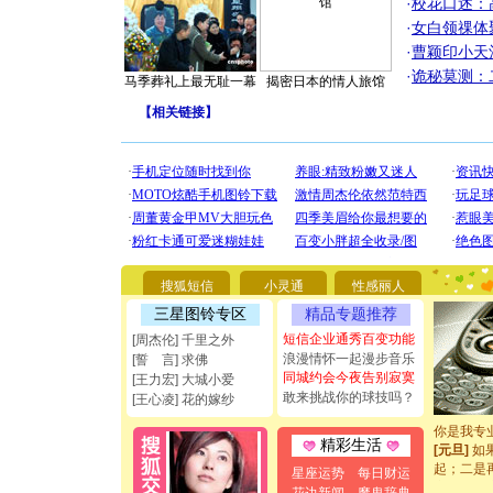
·
校花口述：
·
女白领祼体
·
曹颖印小天
·
诡秘莫测：
马季葬礼上最无耻一幕
揭密日本的情人旅馆
【
相关链接
】
[圣诞节]
你太多，
要平安！
搜狐短信
小灵通
性感丽人
[圣诞节]
能正大光明
三星图铃专区
精品专题推荐
都要快乐噢
短信企业通秀百变功能
[周杰伦] 千里之外
[圣诞节]
浪漫情怀一起漫步音乐
[誓 言] 求佛
如意,快乐
同城约会今夜告别寂寞
[王力宏] 大城小爱
[元旦]
看
敢来挑战你的球技吗？
[王心凌] 花的嫁纱
断电。爱
你是我专
[元旦]
如
精彩生活
起；二是
星座运势
每日财运
离。水晶