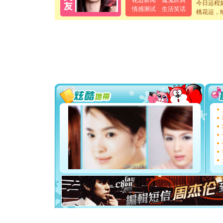
花边新闻
魔鬼辞典
[元旦]
当
今日运程
情感测试
生活笑话
泣，这痛
桃花运，
卖了。水
[春节]
风
颜！冬去
道一声平
[春节]
传
片叶子是
送你一棵
[圣诞节]
你太多，
要平安！
[圣诞节]
能正大光明
都要快乐噢
[圣诞节]
如意,快乐
[元旦]
看
断电。爱
你是我专
[元旦]
如
起；二是
离。水晶
[元旦]
当
泣，这痛
卖了。水
[春节]
风