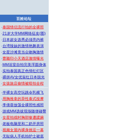
百姓论坛
·
泰国情侣流行拍的全裸照
·
21岁大学MM网络征友(图)
·
日本超女选秀必须亮内裤
·
台湾辣妹的激情艳舞表演
·
女星沙滩竟当众吻胸激情
·
曹颖印小天酒店激情曝光
·
MM浴室自拍完美浑圆身体
·
实拍泰国真正色情红灯区
·
裸拼AV女优翁红日本脱光
·
女孩旅店偷情被暗拍全程
·
半裸女高空玩跳伞乳横飞
·
用胸推拿的异性泰式按摩
·
李倩蓉放荡全裸照性感照
·
游戏MM选拔现场随便碰臀
·
女星拍戏时胸部惨遭蹂躏
·
老板电脑里和二奶开房照
·
视频女屋内裸身挑逗一幕
·
无耻病人手机拍护士裙底