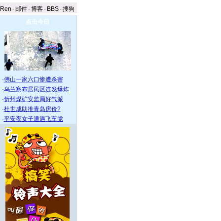
aRen
-
邮件
-
博客
-
BBS
-
搜狗
点击今日
·
佛山一家六口惨遭杀害
·
乌兰察布居民区连发爆炸
·
忻州煤矿安监局好气派
·
杜世成助推青岛房价?
·
平安夜女子遭遇飞车党