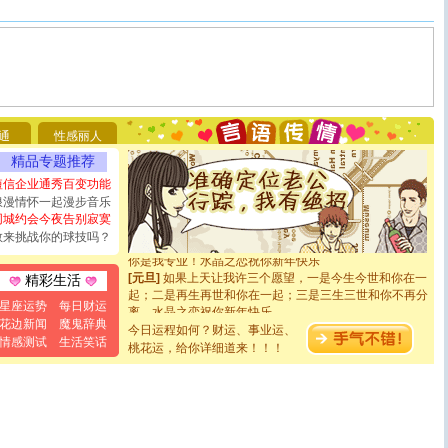
[圣诞节]
圣诞节到了，想想没什么送给你的，又不打算给
你太多，只有给你五千万：千万快乐！千万要健康！千万
要平安！千万要知足！千万不要忘记我！
[圣诞节]
不只这样的日子才会想起你,而是这样的日子才
通
性感丽人
能正大光明地骚扰你,告诉你,圣诞要快乐!新年要快乐!天天
精品专题推荐
都要快乐噢!
短信企业通秀百变功能
[圣诞节]
奉上一颗祝福的心,在这个特别的日子里,愿幸福,
如意,快乐,鲜花,一切美好的祝愿与你同在.圣诞快乐!
浪漫情怀一起漫步音乐
[元旦]
看到你我会触电；看不到你我要充电；没有你我会
同城约会今夜告别寂寞
断电。爱你是我职业，想你是我事业，抱你是我特长，吻
敢来挑战你的球技吗？
你是我专业！水晶之恋祝你新年快乐
[元旦]
如果上天让我许三个愿望，一是今生今世和你在一
精彩生活
起；二是再生再世和你在一起；三是三生三世和你不再分
离。水晶之恋祝你新年快乐
星座运势
每日财运
[元旦]
当我狠下心扭头离去那一刻，你在我身后无助地哭
花边新闻
魔鬼辞典
今日运程如何？财运、事业运、
泣，这痛楚让我明白我多么爱你。我转身抱住你：这猪不
情感测试
生活笑话
桃花运，给你详细道来！！！
卖了。水晶之恋祝你新年快乐。
[春节]
风柔雨润好月圆，半岛铁盒伴身边，每日尽显开心
颜！冬去春来似水如烟，劳碌人生需尽欢！听一曲轻歌，
道一声平安！新年吉祥万事如愿
[春节]
传说薰衣草有四片叶子：第一片叶子是信仰，第二
片叶子是希望，第三片叶子是爱情，第四片叶子是幸运。