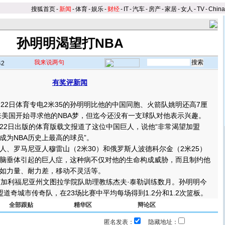
搜狐首页
-
新闻
-
体育
-
娱乐
-
财经
-
IT
-
汽车
-
房产
-
家居
-
女人
-
TV
-
Chin
孙明明渴望打NBA
我来说两句
42
有奖评新闻
】
2日体育专电2米35的孙明明比他的中国同胞、火箭队姚明还高7厘
年来美国开始寻求他的NBA梦，但迄今还没有一支球队对他表示兴趣。
2日出版的体育版载文报道了这位中国巨人，说他“非常渴望加盟
成为NBA历史上最高的球员”。
、罗马尼亚人穆雷山（2米30）和俄罗斯人波德科尔金（2米25）
脑垂体引起的巨人症，这种病不仅对他的生命构成威胁，而且制约他
如力量、耐力差，移动不灵活等。
加利福尼亚州文图拉学院队助理教练杰夫·泰勒训练数月。孙明明今
道奇城市传奇队，在23场比赛中平均每场得到1.2分和1.2次篮板。
全部跟贴
精华区
辩论区
匿名发表：
隐藏地址：