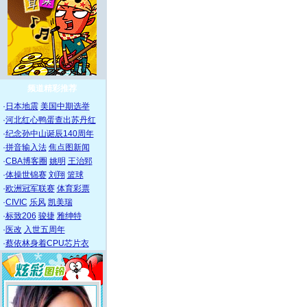
频道精彩推荐
·
日本地震
美国中期选举
·
河北红心鸭蛋查出苏丹红
·
纪念孙中山诞辰140周年
·
拼音输入法
焦点图新闻
·
CBA博客圈
姚明
王治郅
·
体操世锦赛
刘翔
篮球
·
欧洲冠军联赛
体育彩票
·
CIVIC
乐风
凯美瑞
·
标致206
骏捷
雅绅特
·
医改
入世五周年
·
蔡依林身着CPU芯片衣