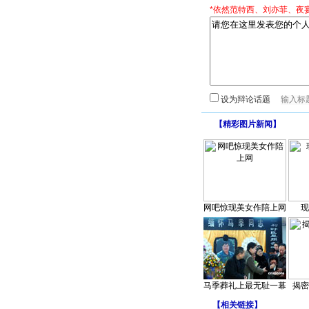
*依然范特西、刘亦菲、夜
设为辩论话题
【
精彩图片新闻
】
网吧惊现美女作陪上网
现
马季葬礼上最无耻一幕
揭密
【
相关链接
】