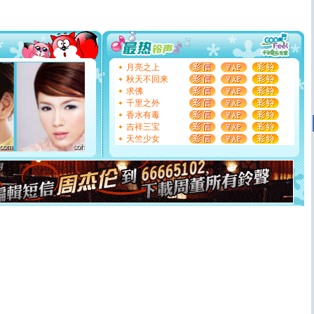
送你一棵薰衣草，愿你新年快乐！
[圣诞节]
圣诞节到了，想想没什么送给你的，又不打算给
你太多，只有给你五千万：千万快乐！千万要健康！千万
要平安！千万要知足！千万不要忘记我！
[圣诞节]
不只这样的日子才会想起你,而是这样的日子才
能正大光明地骚扰你,告诉你,圣诞要快乐!新年要快乐!天天
月亮之上
都要快乐噢!
秋天不回来
[圣诞节]
奉上一颗祝福的心,在这个特别的日子里,愿幸福,
求佛
如意,快乐,鲜花,一切美好的祝愿与你同在.圣诞快乐!
千里之外
[元旦]
看到你我会触电；看不到你我要充电；没有你我会
香水有毒
断电。爱你是我职业，想你是我事业，抱你是我特长，吻
吉祥三宝
你是我专业！水晶之恋祝你新年快乐
天竺少女
[元旦]
如果上天让我许三个愿望，一是今生今世和你在一
起；二是再生再世和你在一起；三是三生三世和你不再分
离。水晶之恋祝你新年快乐
[元旦]
当我狠下心扭头离去那一刻，你在我身后无助地哭
泣，这痛楚让我明白我多么爱你。我转身抱住你：这猪不
卖了。水晶之恋祝你新年快乐。
[春节]
风柔雨润好月圆，半岛铁盒伴身边，每日尽显开心
颜！冬去春来似水如烟，劳碌人生需尽欢！听一曲轻歌，
道一声平安！新年吉祥万事如愿
[春节]
传说薰衣草有四片叶子：第一片叶子是信仰，第二
片叶子是希望，第三片叶子是爱情，第四片叶子是幸运。
送你一棵薰衣草，愿你新年快乐！