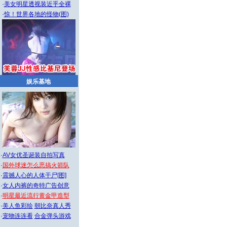
·
美女明星透视装近乎全裸
·
惊！世界各地的怪物(图)
娱乐基地
·
AV女优圣诞装自拍写真
·
国外球迷怎么恶搞火箭队
·
震撼人心的人体干尸[图]
·
女人内裤的奇特广告创意
·
明星最近流行黄金甲造型
·
美人鱼彩绘
朝比奈真人秀
·
宠物连连看
合金弹头游戏