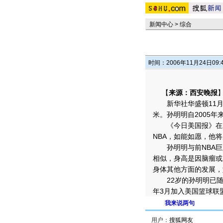
新闻中心
>
综合
时间：2006年11月24日09:
【
来源：西安晚报
新华社华盛顿11月2
米。孙明明自2005
《今日美国报》在2
NBA，如能如愿，他将
孙明明与前NBA巨人
相似，身高是因脑瘤或
身体其他方面的发展，
22岁的孙明明已随
年3月加入美国篮球联盟
我来说两句
用户：