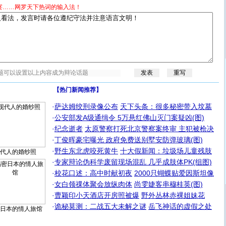
宴……网罗天下热词的输入法！
【热门新闻推荐】
·
萨达姆绞刑录像公布
天下头条：很多秘密带入坟墓
·
公安部发A级通缉令 5万悬红佛山灭门案疑凶(图)
·
纪念逝者
太原警察打死北京警察案终审 主犯被枪决
·
丁俊晖豪宅曝光 政府免费送别墅安防弹玻璃(图)
·
野生东北虎咬死黄牛
十大假新闻：垃圾场儿童残肢
代人的婚纱照
·
专家辩论伪科学废留现场混乱 几乎成肢体PK(组图)
·
校花口述：高中时献初夜
2000只蝴蝶贴爱因斯坦像
·
女白领祼体聚会放纵肉体
尚雯婕客串穆桂英(图)
·
曹颖印小天酒店开房照被爆
野外丛林赤裸姐妹花
·
诡秘莫测：二战五大未解之谜
岳飞神话的虚假之处
日本的情人旅馆