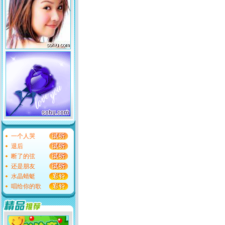
一个人哭
退后
断了的弦
还是朋友
水晶蜻蜓
唱给你的歌