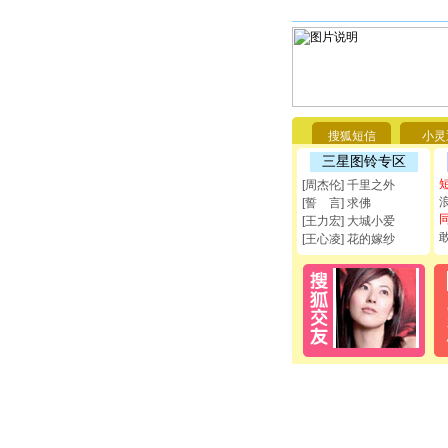
搜狐短信
小灵
三星图铃专区
[周杰伦] 千里之外
[誓 言] 求佛
[王力宏] 大城小爱
[王心凌] 花的嫁纱