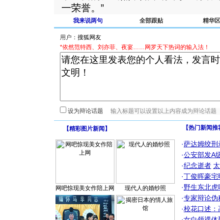
一荣誉。”
我来说两句
全部跟贴
精华
用户：
*依然范特西、刘亦菲、夜宴……网罗天下热词的输入法！
设为辩论话题
【热门新闻推
【
精彩图片新闻
】
·
萨达姆绞刑
·
公安部发A
·
纪念逝者
太
·
丁俊晖豪宅
·
野生东北虎
网吧惊现美女作陪上网
现代人的婚纱照
·
专家辩论伪
·
校花口述：
·
女白领祼体