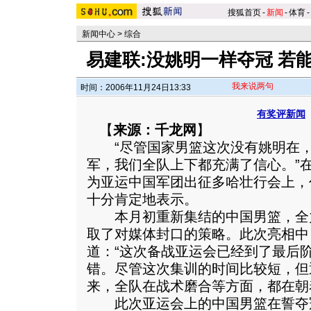
搜狐首页
-
新闻
-
体育
-
新闻中心
>
综合
易建联:没姚明一样夺冠 若
我来说两句
时间：2006年11月24日13:33
有奖评新闻
【
来源：千龙网
】
“尽管国家男篮这次没有姚明在，
军，我们全队上下都充满了信心。”
为亚运中国军团出征多哈壮行会上，
十分肯定地表示。
本月初重新集结的中国男篮，全
取了对媒体封口的策略。
此次亮相中
道：“这次备战亚运会已经到了最后
错。尽管这次集训的时间比较短，但
来，全队在战术磨合等方面，都在朝
此次亚运会上的中国男篮在誓夺