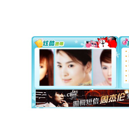
卖了。水
[春节]
风
颜！冬去
道一声平
[春节]
传
片叶子是
送你一棵
[圣诞节]
你太多，
要平安！
[圣诞节]
能正大光明
都要快乐噢
[圣诞节]
如意,快乐
[元旦]
看
断电。爱
你是我专
[元旦]
如
起；二是
离。水晶
[元旦]
当
泣，这痛
卖了。水
[春节]
风
颜！冬去
道一声平