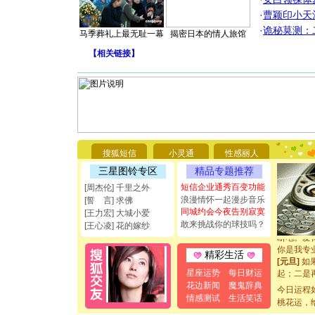
·
曹颖印小天
·
诡秘莫测：
马季葬礼上最无耻一幕
揭密日本的情人旅馆
【
相关链接
】
[圣诞节]
你太多，
要平安！
搜狐短信
小灵通
性感丽人
[圣诞节]
三星图铃专区
精品专题推荐
能正大光明
都要快乐噢
短信企业通秀百变功能
[周杰伦] 千里之外
[圣诞节]
浪漫情怀一起漫步音乐
[誓 言] 求佛
如意,快乐
同城约会今夜告别寂寞
[王力宏] 大城小爱
[元旦]
看
敢来挑战你的球技吗？
[王心凌] 花的嫁纱
断电。爱
你是我专
精彩生活
[元旦]
如
起；二是
星座运势
每日财运
离。水晶
花边新闻
魔鬼辞典
今日运程
[元旦]
当
情感测试
生活笑话
桃花运，
泣，这痛