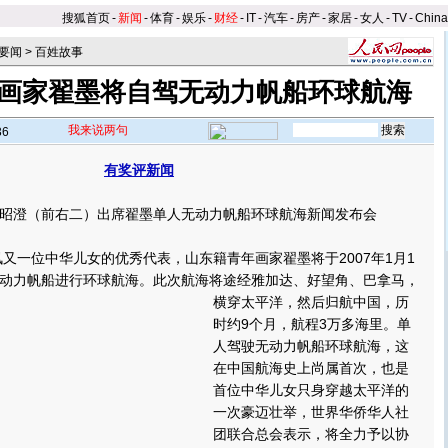
搜狐首页
-
新闻
-
体育
-
娱乐
-
财经
-
IT
-
汽车
-
房产
-
家居
-
女人
-
TV
-
Chin
要闻
>
百姓故事
画家翟墨将自驾无动力帆船环球航海
我来说两句
36
有奖评新闻
澄（前右二）出席翟墨单人无动力帆船环球航海新闻发布会
又一位中华儿女的优秀代表，山东籍青年画家翟墨将于2007年1月1
动力帆船进行环球航海。
此次航海将途经雅加达、好望角、巴拿马，
横穿太平洋，然后归航中国，历
时约9个月，航程3万多海里。单
人驾驶无动力帆船环球航海，这
在中国航海史上尚属首次，也是
首位中华儿女只身穿越太平洋的
一次豪迈壮举，世界华侨华人社
团联合总会表示，将全力予以协