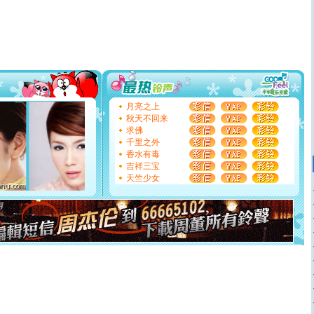
颜！冬去春来似水如烟，劳碌人生需尽欢！听一曲轻歌，
道一声平安！新年吉祥万事如愿
[春节]
传说薰衣草有四片叶子：第一片叶子是信仰，第二
片叶子是希望，第三片叶子是爱情，第四片叶子是幸运。
送你一棵薰衣草，愿你新年快乐！
[圣诞节]
圣诞节到了，想想没什么送给你的，又不打算给
你太多，只有给你五千万：千万快乐！千万要健康！千万
要平安！千万要知足！千万不要忘记我！
[圣诞节]
不只这样的日子才会想起你,而是这样的日子才
月亮之上
能正大光明地骚扰你,告诉你,圣诞要快乐!新年要快乐!天天
秋天不回来
都要快乐噢!
求佛
[圣诞节]
奉上一颗祝福的心,在这个特别的日子里,愿幸福,
千里之外
如意,快乐,鲜花,一切美好的祝愿与你同在.圣诞快乐!
香水有毒
[元旦]
看到你我会触电；看不到你我要充电；没有你我会
吉祥三宝
断电。爱你是我职业，想你是我事业，抱你是我特长，吻
天竺少女
你是我专业！水晶之恋祝你新年快乐
[元旦]
如果上天让我许三个愿望，一是今生今世和你在一
起；二是再生再世和你在一起；三是三生三世和你不再分
离。水晶之恋祝你新年快乐
[元旦]
当我狠下心扭头离去那一刻，你在我身后无助地哭
泣，这痛楚让我明白我多么爱你。我转身抱住你：这猪不
卖了。水晶之恋祝你新年快乐。
[春节]
风柔雨润好月圆，半岛铁盒伴身边，每日尽显开心
颜！冬去春来似水如烟，劳碌人生需尽欢！听一曲轻歌，
道一声平安！新年吉祥万事如愿
[春节]
传说薰衣草有四片叶子：第一片叶子是信仰，第二
片叶子是希望，第三片叶子是爱情，第四片叶子是幸运。