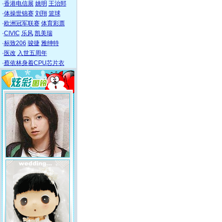
·
香港电信展
姚明
王治郅
·
体操世锦赛
刘翔
篮球
·
欧洲冠军联赛
体育彩票
·
CIVIC
乐风
凯美瑞
·
标致206
骏捷
雅绅特
·
医改
入世五周年
·
蔡依林身着CPU芯片衣