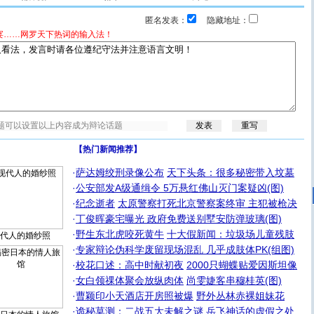
匿名发表：
隐藏地址：
宴……网罗天下热词的输入法！
【热门新闻推荐】
·
萨达姆绞刑录像公布
天下头条：很多秘密带入坟墓
·
公安部发A级通缉令 5万悬红佛山灭门案疑凶(图)
·
纪念逝者
太原警察打死北京警察案终审 主犯被枪决
·
丁俊晖豪宅曝光 政府免费送别墅安防弹玻璃(图)
·
野生东北虎咬死黄牛
十大假新闻：垃圾场儿童残肢
代人的婚纱照
·
专家辩论伪科学废留现场混乱 几乎成肢体PK(组图)
·
校花口述：高中时献初夜
2000只蝴蝶贴爱因斯坦像
·
女白领祼体聚会放纵肉体
尚雯婕客串穆桂英(图)
·
曹颖印小天酒店开房照被爆
野外丛林赤裸姐妹花
·
诡秘莫测：二战五大未解之谜
岳飞神话的虚假之处