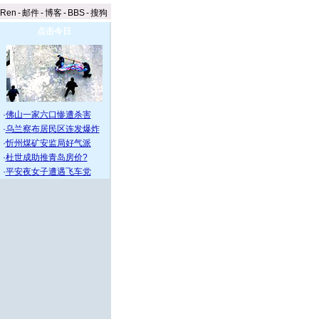
aRen
-
邮件
-
博客
-
BBS
-
搜狗
点击今日
·
佛山一家六口惨遭杀害
·
乌兰察布居民区连发爆炸
·
忻州煤矿安监局好气派
·
杜世成助推青岛房价?
·
平安夜女子遭遇飞车党