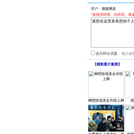
用户：
*依然范特西、刘亦菲、夜
设为辩论话题
【
精彩图片新闻
】
网吧惊现美女作陪上网
现