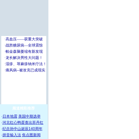
频道精彩推荐
·
日本地震
美国中期选举
·
河北红心鸭蛋查出苏丹红
·
纪念孙中山诞辰140周年
·
拼音输入法
焦点图新闻