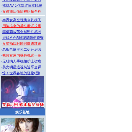
·
裸拼AV女优翁红日本脱光
·
女孩旅店偷情被暗拍全程
·
半裸女高空玩跳伞乳横飞
·
用胸推拿的异性泰式按摩
·
李倩蓉放荡全裸照性感照
·
游戏MM选拔现场随便碰臀
·
女星拍戏时胸部惨遭蹂躏
·
老板电脑里和二奶开房照
·
视频女屋内裸身挑逗一幕
·
无耻病人手机拍护士裙底
·
美女明星透视装近乎全裸
·
惊！世界各地的怪物(图)
娱乐基地