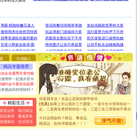
日本的情人旅馆
[圣诞节]
圣诞节到了，想想没什么送给你的，又不打算给
你太多，只有给你五千万：千万快乐！千万要健康！千万
要平安！千万要知足！千万不要忘记我！
通
性感丽人
[圣诞节]
不只这样的日子才会想起你,而是这样的日子才
能正大光明地骚扰你,告诉你,圣诞要快乐!新年要快乐!天天
精品专题推荐
都要快乐噢!
短信企业通秀百变功能
[圣诞节]
奉上一颗祝福的心,在这个特别的日子里,愿幸福,
浪漫情怀一起漫步音乐
如意,快乐,鲜花,一切美好的祝愿与你同在.圣诞快乐!
同城约会今夜告别寂寞
[元旦]
看到你我会触电；看不到你我要充电；没有你我会
敢来挑战你的球技吗？
断电。爱你是我职业，想你是我事业，抱你是我特长，吻
你是我专业！水晶之恋祝你新年快乐
[元旦]
如果上天让我许三个愿望，一是今生今世和你在一
精彩生活
起；二是再生再世和你在一起；三是三生三世和你不再分
星座运势
每日财运
离。水晶之恋祝你新年快乐
花边新闻
魔鬼辞典
[元旦]
当我狠下心扭头离去那一刻，你在我身后无助地哭
今日运程如何？财运、事业运、
泣，这痛楚让我明白我多么爱你。我转身抱住你：这猪不
情感测试
生活笑话
桃花运，给你详细道来！！！
卖了。水晶之恋祝你新年快乐。
[春节]
风柔雨润好月圆，半岛铁盒伴身边，每日尽显开心