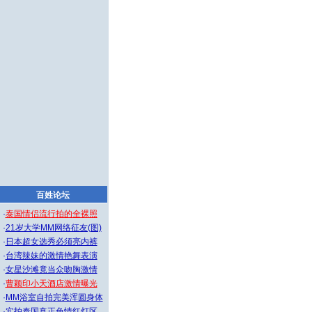
百姓论坛
·
泰国情侣流行拍的全裸照
·
21岁大学MM网络征友(图)
·
日本超女选秀必须亮内裤
·
台湾辣妹的激情艳舞表演
·
女星沙滩竟当众吻胸激情
·
曹颖印小天酒店激情曝光
·
MM浴室自拍完美浑圆身体
·
实拍泰国真正色情红灯区