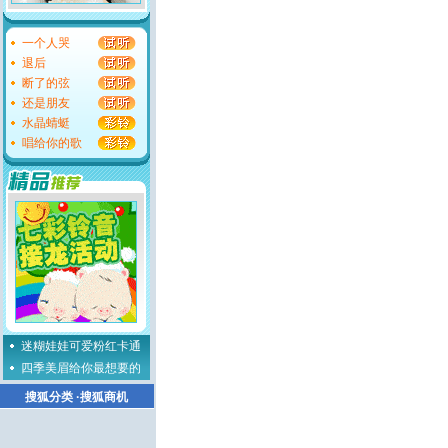
一个人哭
退后
断了的弦
还是朋友
水晶蜻蜓
唱给你的歌
迷糊娃娃可爱粉红卡通
四季美眉给你最想要的
搜狐分类
·
搜狐商机