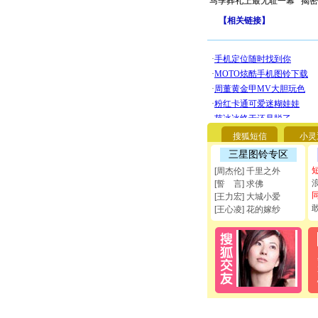
马季葬礼上最无耻一幕
揭密
【
相关链接
】
搜狐短信
小灵
三星图铃专区
[周杰伦] 千里之外
[誓 言] 求佛
[王力宏] 大城小爱
[王心凌] 花的嫁纱