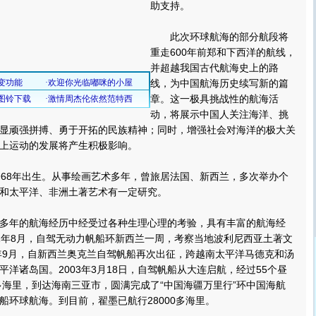
助支持。
此次环球航海的部分航段将
重走600年前郑和下西洋的航线，
并超越我国古代航海史上的路
线，为中国航海历史续写新的篇
章。这一极具挑战性的航海活
动，将展示中国人关注海洋、挑
显顽强拼搏、勇于开拓的民族精神；同时，增强社会对海洋的极大关
上运动的发展将产生积极影响。
68年出生。从事绘画艺术多年，曾旅居法国、新西兰，多次举办个
和太平洋、非洲土著艺术有一定研究。
年的航海经历中经受过各种生理心理的考验，具有丰富的航海经
001年8月，自驾无动力帆船环新西兰一周，考察当地波利尼西亚土著文
1年9月，自新西兰奥克兰自驾帆船再次出征，跨越南太平洋马德克和汤
洋诸岛国。2003年3月18日，自驾帆船从大连启航，经过55个昼
0多海里，到达海南三亚市，圆满完成了“中国海疆万里行”环中国海航
船环球航海。到目前，翟墨已航行28000多海里。