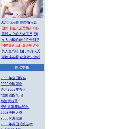
·
AV女优圣诞装自拍写真
·
国外球迷怎么恶搞火箭队
·
震撼人心的人体干尸[图]
·
女人内裤的奇特广告创意
·
明星最近流行黄金甲造型
·
美人鱼彩绘
朝比奈真人秀
·
宠物连连看
合金弹头游戏
热点专题
·
2009年全国两会
·
2009全国两会
·
关注2009年春运
·
"团团圆圆"赴台
·
燃油税改革
·
纪念改革开放30年
·
2008美国大选
·
2008珠海航展
·
2008年美国总统选举