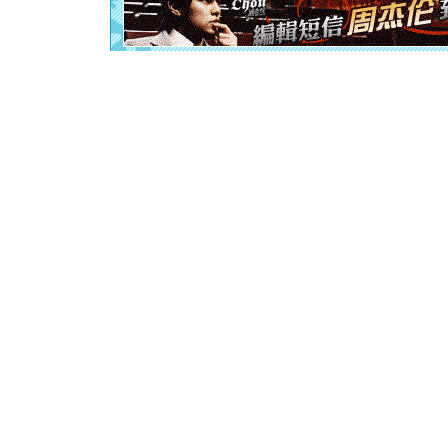
离。水晶
[元旦]
当
泣，这痛
卖了。水
[春节]
风
颜！冬去
道一声平
[春节]
传
片叶子是
送你一棵