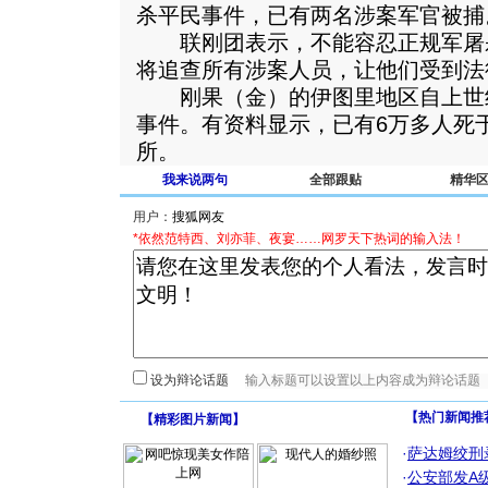
杀平民事件，已有两名涉案军官被捕
联刚团表示，不能容忍正规军屠
将追查所有涉案人员，让他们受到法
刚果（金）的伊图里地区自上世
事件。有资料显示，已有6万多人死
所。
我来说两句
全部跟贴
精华
用户：
*依然范特西、刘亦菲、夜宴……网罗天下热词的输入法！
设为辩论话题
【热门新闻推
【
精彩图片新闻
】
·
萨达姆绞刑
·
公安部发A