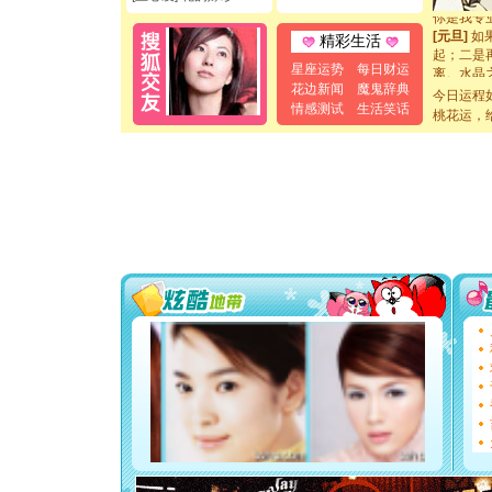
你是我专
[元旦]
如
精彩生活
起；二是
离。水晶
星座运势
每日财运
[元旦]
当
花边新闻
魔鬼辞典
今日运程
泣，这痛
情感测试
生活笑话
桃花运，
卖了。水
[春节]
风
颜！冬去
道一声平
[春节]
传
片叶子是
送你一棵
[圣诞节]
你太多，
要平安！
[圣诞节]
能正大光明
都要快乐噢
[圣诞节]
如意,快乐
[元旦]
看
断电。爱
你是我专
[元旦]
如
起；二是