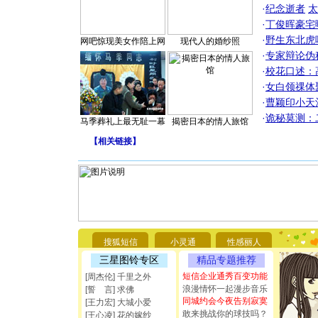
·
纪念逝者
太
·
丁俊晖豪宅
·
野生东北虎
网吧惊现美女作陪上网
现代人的婚纱照
·
专家辩论伪
·
校花口述：
·
女白领祼体
·
曹颖印小天
·
诡秘莫测：
马季葬礼上最无耻一幕
揭密日本的情人旅馆
【
相关链接
】
[圣诞节]
你太多，
要平安！
[圣诞节]
搜狐短信
小灵通
性感丽人
能正大光明
三星图铃专区
精品专题推荐
都要快乐噢
短信企业通秀百变功能
[圣诞节]
[周杰伦] 千里之外
如意,快乐
浪漫情怀一起漫步音乐
[誓 言] 求佛
[元旦]
看
同城约会今夜告别寂寞
[王力宏] 大城小爱
断电。爱
敢来挑战你的球技吗？
[王心凌] 花的嫁纱