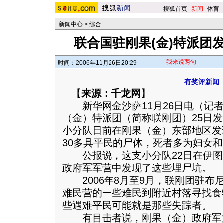
搜狐首页
-
新闻
-
体育
-
新闻中心
>
综合
联合国驻刚果(金)特派团
我来说两句
时间：2006年11月26日20:29
有奖评新闻
【
来源：千龙网
】
新华网金沙萨11月26日电（记者
（金）特派团（简称联刚团）25日
小分队日前在刚果（金）东部地区发
30多具平民的尸体，死者多为妇女
公报说，这支小分队22日在伊图
政府军军营中发现了这些埋尸坑。
2006年8月至9月，联刚团驻布
难民营的一些难民到附近村落寻找食
些遇难平民可能就是那些失踪者。
有目击者说，刚果（金）政府军