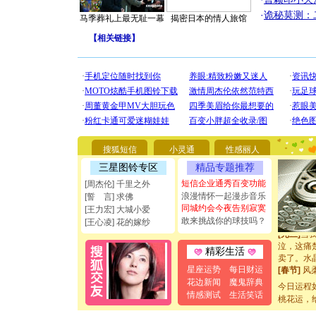
·
诡秘莫测：
马季葬礼上最无耻一幕
揭密日本的情人旅馆
【
相关链接
】
[圣诞节]
你太多，
要平安！
[圣诞节]
能正大光明
都要快乐噢
[圣诞节]
如意,快乐
搜狐短信
小灵通
性感丽人
[元旦]
看
三星图铃专区
精品专题推荐
断电。爱
你是我专
短信企业通秀百变功能
[周杰伦] 千里之外
[元旦]
如
浪漫情怀一起漫步音乐
[誓 言] 求佛
起；二是
同城约会今夜告别寂寞
[王力宏] 大城小爱
离。水晶
敢来挑战你的球技吗？
[王心凌] 花的嫁纱
[元旦]
当
泣，这痛
精彩生活
卖了。水
[春节]
风
星座运势
每日财运
颜！冬去
花边新闻
魔鬼辞典
今日运程
道一声平
情感测试
生活笑话
桃花运，
[春节]
传
片叶子是