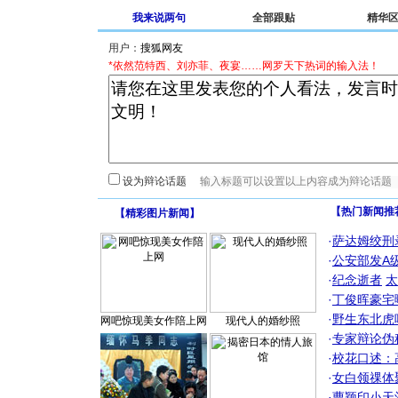
我来说两句
全部跟贴
精华
用户：
*依然范特西、刘亦菲、夜宴……网罗天下热词的输入法！
设为辩论话题
【热门新闻推
【
精彩图片新闻
】
·
萨达姆绞刑
·
公安部发A
·
纪念逝者
太
·
丁俊晖豪宅
·
野生东北虎
网吧惊现美女作陪上网
现代人的婚纱照
·
专家辩论伪
·
校花口述：
·
女白领祼体
·
曹颖印小天