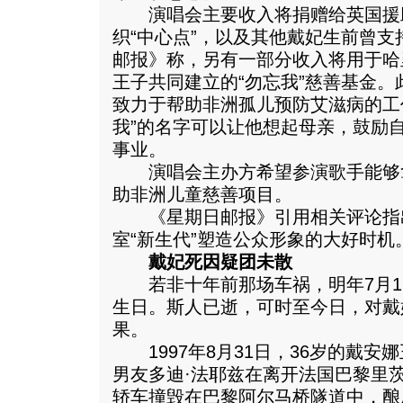
演唱会主要收入将捐赠给英国援
织“中心点”，以及其他戴妃生前曾
邮报》称，另有一部分收入将用于哈
王子共同建立的“勿忘我”慈善基金
致力于帮助非洲孤儿预防艾滋病的工
我”的名字可以让他想起母亲，鼓励
事业。
演唱会主办方希望参演歌手能够
助非洲儿童慈善项目。
《星期日邮报》引用相关评论指
室“新生代”塑造公众形象的大好时机
戴妃死因疑团未散
若非十年前那场车祸，明年7月1日
生日。斯人已逝，可时至今日，对戴
果。
1997年8月31日，36岁的戴安
男友多迪·法耶兹在离开法国巴黎里
轿车撞毁在巴黎阿尔马桥隧道中，酿