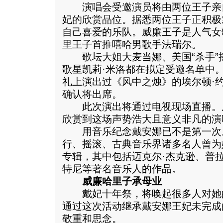
演唱会受邀演员将由两位王子亲
妃的欣赏品位。据悉两位王子正积极
自己喜爱的乐队。威廉王子是人气女
里王子首推嘻哈男歌手法瑞尔。
歌坛大姐大麦当娜、美国“杀手”
歌星凯莉·米洛都在拟定受邀名单中
礼上演出过《风中之烛》的埃尔顿·
确认将出席。
此次演出将通过电视现场直播。
欣赏到这场声势浩大且意义非凡的演
用音乐纪念戴安娜已不是第一次
行、摇滚、古典音乐界诸多名人曾为
专辑，其中包括迈克尔·杰克逊、普拉
特尼等著名音乐人的作品。
威廉哈里子承母业
戴妃十年祭，将唤起很多人对她
通过这次活动继承戴安娜王妃未完成
敬重和思念。