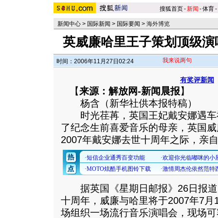
搜狐首页
-
新闻
-
体育
-
新闻中心
>
国际新闻
>
国际要闻
>
海外博览
英威廉哈里王子策划顶级演
我来说两句
时间：2006年11月27日02:24
有奖评新闻
【
来源：解放网-新闻晨报
】
杨含（新华社供本报特稿）
时光荏苒，英国王妃戴安娜遇车
了纪念生前喜爱音乐的母亲，英国威
2007年戴安娜去世十周年之际，亲
据英国《星期日邮报》26日报道
十周年，威廉与哈里将于2007年7
场组织一场流行音乐演唱会，现场可