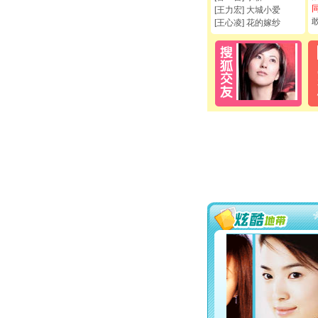
[王力宏] 大城小爱
[王心凌] 花的嫁纱