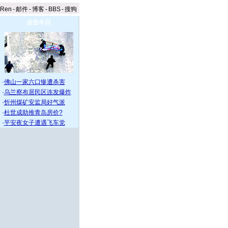
aRen
-
邮件
-
博客
-
BBS
-
搜狗
点击今日
·
佛山一家六口惨遭杀害
·
乌兰察布居民区连发爆炸
·
忻州煤矿安监局好气派
·
杜世成助推青岛房价?
·
平安夜女子遭遇飞车党