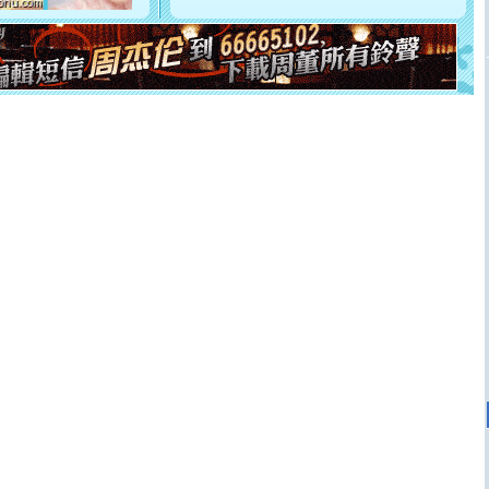
[元旦]
如果上天让我许三个愿望，一是今生今世和你在一
起；二是再生再世和你在一起；三是三生三世和你不再分
离。水晶之恋祝你新年快乐
[元旦]
当我狠下心扭头离去那一刻，你在我身后无助地哭
泣，这痛楚让我明白我多么爱你。我转身抱住你：这猪不
卖了。水晶之恋祝你新年快乐。
[春节]
风柔雨润好月圆，半岛铁盒伴身边，每日尽显开心
颜！冬去春来似水如烟，劳碌人生需尽欢！听一曲轻歌，
道一声平安！新年吉祥万事如愿
[春节]
传说薰衣草有四片叶子：第一片叶子是信仰，第二
片叶子是希望，第三片叶子是爱情，第四片叶子是幸运。
送你一棵薰衣草，愿你新年快乐！