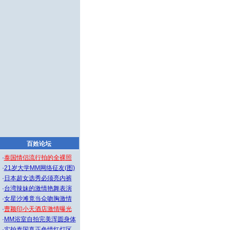
百姓论坛
·
泰国情侣流行拍的全裸照
·
21岁大学MM网络征友(图)
·
日本超女选秀必须亮内裤
·
台湾辣妹的激情艳舞表演
·
女星沙滩竟当众吻胸激情
·
曹颖印小天酒店激情曝光
·
MM浴室自拍完美浑圆身体
·
实拍泰国真正色情红灯区