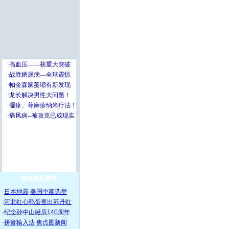
频道精彩推荐
·
日本地震
美国中期选举
·
河北红心鸭蛋查出苏丹红
·
纪念孙中山诞辰140周年
·
拼音输入法
焦点图新闻