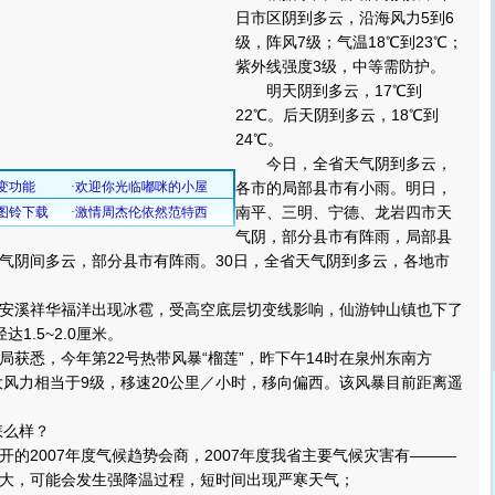
日市区阴到多云，沿海风力5到6
级，阵风7级；气温18℃到23℃；
紫外线强度3级，中等需防护。
明天阴到多云，17℃到
22℃。后天阴到多云，18℃到
24℃。
今日，全省天气阴到多云，
各市的局部县市有小雨。明日，
南平、三明、宁德、龙岩四市天
气阴，部分县市有阵雨，局部县
气阴间多云，部分县市有阵雨。30日，全省天气阴到多云，各地市
溪祥华福洋出现冰雹，受高空底层切变线影响，仙游钟山镇也下了
1.5~2.0厘米。
悉，今年第22号热带风暴“榴莲”，昨下午14时在泉州东南方
最大风力相当于9级，移速20公里／小时，移向偏西。该风暴目前距离遥
怎么样？
2007年度气候趋势会商，2007年度我省主要气候灾害有———
，可能会发生强降温过程，短时间出现严寒天气；