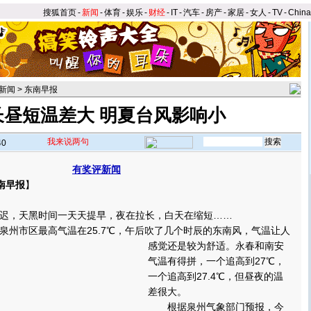
搜狐首页
-
新闻
-
体育
-
娱乐
-
财经
-
IT
-
汽车
-
房产
-
家居
-
女人
-
TV
-
Chin
新闻
>
东南早报
长昼短温差大 明夏台风影响小
我来说两句
40
有奖评新闻
南早报
】
，天黑时间一天天提早，夜在拉长，白天在缩短……
市区最高气温在25.7℃，午后吹了几个时辰的东南风，气温让人
感觉还是较为舒适。
永春和南安
气温有得拼，一个追高到27℃，
一个追高到27.4℃，但昼夜的温
差很大。
根据泉州气象部门预报，今