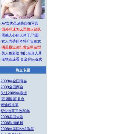
·
AV女优圣诞装自拍写真
·
国外球迷怎么恶搞火箭队
·
震撼人心的人体干尸[图]
·
女人内裤的奇特广告创意
·
明星最近流行黄金甲造型
·
美人鱼彩绘
朝比奈真人秀
·
宠物连连看
合金弹头游戏
热点专题
·
2009年全国两会
·
2009全国两会
·
关注2009年春运
·
"团团圆圆"赴台
·
燃油税改革
·
纪念改革开放30年
·
2008美国大选
·
2008珠海航展
·
2008年美国总统选举