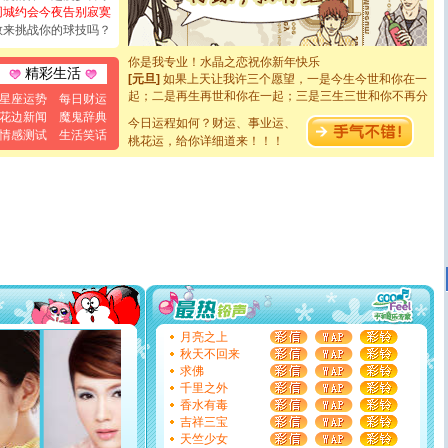
如意,快乐,鲜花,一切美好的祝愿与你同在.圣诞快乐!
同城约会今夜告别寂寞
[元旦]
看到你我会触电；看不到你我要充电；没有你我会
敢来挑战你的球技吗？
断电。爱你是我职业，想你是我事业，抱你是我特长，吻
你是我专业！水晶之恋祝你新年快乐
[元旦]
如果上天让我许三个愿望，一是今生今世和你在一
精彩生活
起；二是再生再世和你在一起；三是三生三世和你不再分
星座运势
每日财运
离。水晶之恋祝你新年快乐
花边新闻
魔鬼辞典
[元旦]
当我狠下心扭头离去那一刻，你在我身后无助地哭
今日运程如何？财运、事业运、
情感测试
生活笑话
泣，这痛楚让我明白我多么爱你。我转身抱住你：这猪不
桃花运，给你详细道来！！！
卖了。水晶之恋祝你新年快乐。
[春节]
风柔雨润好月圆，半岛铁盒伴身边，每日尽显开心
颜！冬去春来似水如烟，劳碌人生需尽欢！听一曲轻歌，
道一声平安！新年吉祥万事如愿
[春节]
传说薰衣草有四片叶子：第一片叶子是信仰，第二
片叶子是希望，第三片叶子是爱情，第四片叶子是幸运。
送你一棵薰衣草，愿你新年快乐！
[圣诞节]
圣诞节到了，想想没什么送给你的，又不打算给
你太多，只有给你五千万：千万快乐！千万要健康！千万
要平安！千万要知足！千万不要忘记我！
[圣诞节]
不只这样的日子才会想起你,而是这样的日子才
月亮之上
能正大光明地骚扰你,告诉你,圣诞要快乐!新年要快乐!天天
秋天不回来
都要快乐噢!
求佛
[圣诞节]
奉上一颗祝福的心,在这个特别的日子里,愿幸福,
千里之外
如意,快乐,鲜花,一切美好的祝愿与你同在.圣诞快乐!
香水有毒
[元旦]
看到你我会触电；看不到你我要充电；没有你我会
吉祥三宝
断电。爱你是我职业，想你是我事业，抱你是我特长，吻
天竺少女
你是我专业！水晶之恋祝你新年快乐