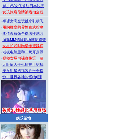
·
裸拼AV女优翁红日本脱光
·
女孩旅店偷情被暗拍全程
·
半裸女高空玩跳伞乳横飞
·
用胸推拿的异性泰式按摩
·
李倩蓉放荡全裸照性感照
·
游戏MM选拔现场随便碰臀
·
女星拍戏时胸部惨遭蹂躏
·
老板电脑里和二奶开房照
·
视频女屋内裸身挑逗一幕
·
无耻病人手机拍护士裙底
·
美女明星透视装近乎全裸
·
惊！世界各地的怪物(图)
娱乐基地