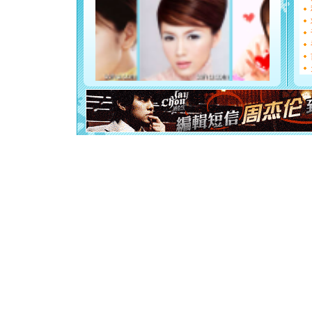
如意,快乐
[元旦]
看
断电。爱
你是我专
[元旦]
如
起；二是
离。水晶
[元旦]
当
泣，这痛
卖了。水
[春节]
风
颜！冬去
道一声平
[春节]
传
片叶子是
送你一棵