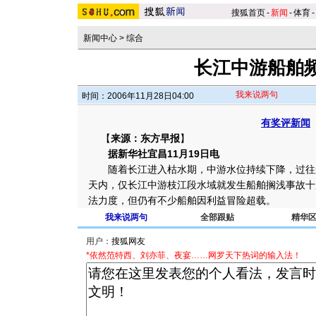
搜狐首页
-
新闻
-
体育
-
新闻中心
>
综合
长江中游船舶
我来说两句
时间：2006年11月28日04:00
有奖评新闻
【
来源：东方早报
】
据新华社宜昌11月19日电
随着长江进入枯水期，中游水位持续下降，过往
天内，仅长江中游枝江段水域就发生船舶搁浅事故十
法力度，但仍有不少船舶因利益冒险超载。
我来说两句
全部跟贴
精华
用户：
*依然范特西、刘亦菲、夜宴……网罗天下热词的输入法！