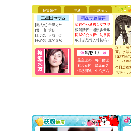
[圣诞节]
能正大光明
都要快乐噢
搜狐短信
小灵通
性感丽人
[圣诞节]
三星图铃专区
精品专题推荐
如意,快乐
短信企业通秀百变功能
[周杰伦] 千里之外
[元旦]
看
浪漫情怀一起漫步音乐
[誓 言] 求佛
断电。爱
同城约会今夜告别寂寞
你是我专
[王力宏] 大城小爱
敢来挑战你的球技吗？
[元旦]
如
[王心凌] 花的嫁纱
起；二是
离。水晶
精彩生活
[元旦]
当
泣，这痛
星座运势
每日财运
卖了。水
花边新闻
魔鬼辞典
今日运程
[春节]
风
情感测试
生活笑话
桃花运，
颜！冬去
道一声平
[春节]
传
片叶子是
送你一棵
[圣诞节]
你太多，
要平安！
[圣诞节]
能正大光明
都要快乐噢
[圣诞节]