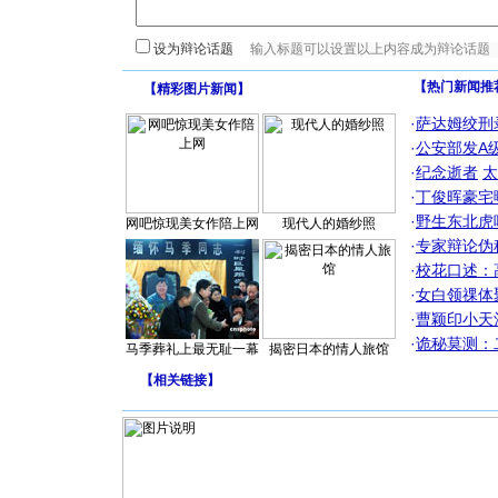
设为辩论话题
【热门新闻推
【
精彩图片新闻
】
·
萨达姆绞刑
·
公安部发A
·
纪念逝者
太
·
丁俊晖豪宅
·
野生东北虎
网吧惊现美女作陪上网
现代人的婚纱照
·
专家辩论伪
·
校花口述：
·
女白领祼体
·
曹颖印小天
·
诡秘莫测：
马季葬礼上最无耻一幕
揭密日本的情人旅馆
【
相关链接
】
[圣诞节]
你太多，
要平安！