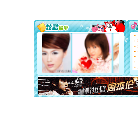
能正大光明
都要快乐噢
[圣诞节]
如意,快乐
[元旦]
看
断电。爱
你是我专
[元旦]
如
起；二是
离。水晶
[元旦]
当
泣，这痛
卖了。水
[春节]
风
颜！冬去
道一声平
[春节]
传
片叶子是
送你一棵