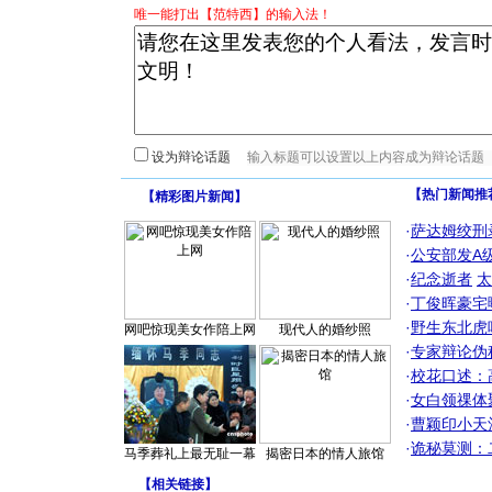
唯一能打出【范特西】的输入法！
设为辩论话题
【热门新闻推
【
精彩图片新闻
】
·
萨达姆绞刑
·
公安部发A
·
纪念逝者
太
·
丁俊晖豪宅
·
野生东北虎
网吧惊现美女作陪上网
现代人的婚纱照
·
专家辩论伪
·
校花口述：
·
女白领祼体
·
曹颖印小天
·
诡秘莫测：
马季葬礼上最无耻一幕
揭密日本的情人旅馆
【
相关链接
】