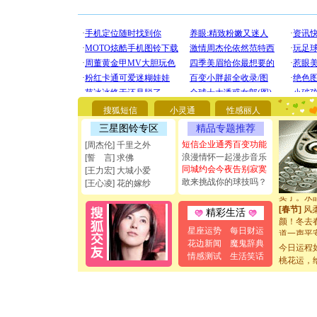
[圣诞节]
你太多，
要平安！
[圣诞节]
能正大光明
都要快乐噢
[圣诞节]
如意,快乐
[元旦]
看
断电。爱
搜狐短信
小灵通
性感丽人
你是我专
三星图铃专区
精品专题推荐
[元旦]
如
短信企业通秀百变功能
起；二是
[周杰伦] 千里之外
离。水晶
浪漫情怀一起漫步音乐
[誓 言] 求佛
[元旦]
当
同城约会今夜告别寂寞
[王力宏] 大城小爱
泣，这痛
敢来挑战你的球技吗？
[王心凌] 花的嫁纱
卖了。水
[春节]
风
精彩生活
颜！冬去
道一声平
星座运势
每日财运
[春节]
传
花边新闻
魔鬼辞典
今日运程
片叶子是
情感测试
生活笑话
桃花运，
送你一棵
[圣诞节]
你太多，
要平安！
[圣诞节]