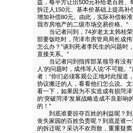
益，每平方让出500元补给老百姓
拆迁人150元、基本价基础上提高补偿
增加补偿80元。由此，实际补偿标准
我市房地产的二级市场交易价格。”
当记者问到，74岁老太太韩桂荣
部要饭吃时，菏泽市房管局局长成伟
怎么办？”谈到死者李民生的问题时
直接关系。”
当记者问到指挥部某领导有没有说
人’的问题时，成伟等人说“不可能。
者：“你们必须客观公正地对此报道
协议搬迁的人，看看他们怎么说。文
看一下，如果因为不实造成有损菏泽
的‘突破菏泽’发展战略造成不良影响
的！”
到底谁要掠夺百姓的利益呢？到
丧失家园的百姓负责呢？到底是谁一
的拆迁呢？采访不欢而散，重重疑窦