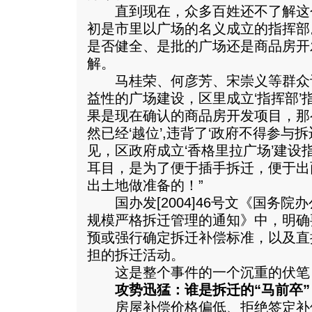
直到现在，众多百姓还不了解这
初是市里以广场的名义成立的指挥部
是否健全、是批的广场还是商品房开
解。
马桂荣、何彦芳、宋崇义等群众认
益性的广场建设，区里成立‘指挥部’
果是现在确认的商品房开发项目，那
然已经‘越位’,违背了‘政府不得参与
见，区政府成立‘香格里拉广场’建设
耳目，是为了便于插手拆迁，便于出
出土地做准备的！”
国办发[2004]46号文《国务院
规模严格拆迁管理的通知》中，明确
预或强行确定拆迁补偿标准，以及直
担的拆迁活动。
这是整个事件的一个沉重的伏笔
攻势迅猛：谁是拆迁的“马前卒”
房屋补偿价格偏低、拒绝签定补偿