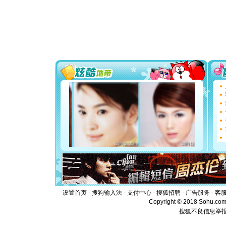
颜！冬去
道一声平
[春节]
传
片叶子是
送你一棵
[圣诞节]
你太多，
要平安！
[圣诞节]
能正大光明
都要快乐噢
[圣诞节]
如意,快乐
[元旦]
看
断电。爱
你是我专
[元旦]
如
起；二是
离。水晶
[元旦]
当
泣，这痛
卖了。水
设置首页
-
搜狗输入法
-
支付中心
-
搜狐招聘
-
广告服务
-
客
[春节]
风
Copyright © 2018 Sohu.com I
颜！冬去
搜狐不良信息举
道一声平
[春节]
传