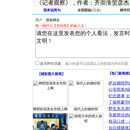
《记者观察》，作者：齐崇淮贺彦杰
我来说两句
全部跟贴
(32条)
精华
用户：
唯一能打出【范特西】的输入法！
设为辩论话题
【热门新闻推
【
精彩图片新闻
】
·
萨达姆绞刑
·
公安部发A
·
纪念逝者
太
·
丁俊晖豪宅
·
野生东北虎
网吧惊现美女作陪上网
现代人的婚纱照
·
专家辩论伪
·
校花口述：
·
女白领祼体