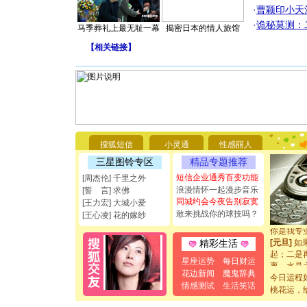
·
曹颖印小天
·
诡秘莫测：
马季葬礼上最无耻一幕
揭密日本的情人旅馆
【
相关链接
】
[圣诞节]
你太多，
要平安！
[圣诞节]
搜狐短信
小灵通
性感丽人
能正大光明
三星图铃专区
精品专题推荐
都要快乐噢
[圣诞节]
短信企业通秀百变功能
[周杰伦] 千里之外
如意,快乐
浪漫情怀一起漫步音乐
[誓 言] 求佛
[元旦]
看
同城约会今夜告别寂寞
[王力宏] 大城小爱
断电。爱
敢来挑战你的球技吗？
[王心凌] 花的嫁纱
你是我专
[元旦]
如
精彩生活
起；二是
离。水晶
星座运势
每日财运
[元旦]
当
花边新闻
魔鬼辞典
今日运程
泣，这痛
情感测试
生活笑话
桃花运，
卖了。水
[春节]
风