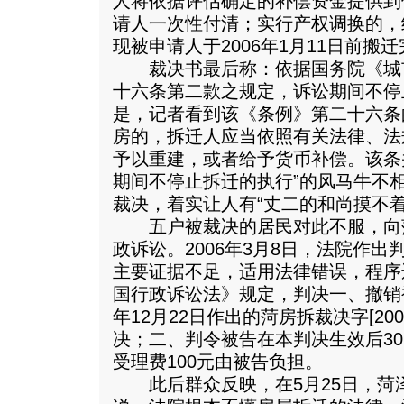
人将依据评估确定的补偿资金提供到
请人一次性付清；实行产权调换的，
现被申请人于2006年1月11日前搬
裁决书最后称：依据国务院《城
十六条第二款之规定，诉讼期间不停
是，记者看到该《条例》第二十六条
房的，拆迁人应当依照有关法律、法
予以重建，或者给予货币补偿。该条
期间不停止拆迁的执行”的风马牛不
裁决，着实让人有“丈二的和尚摸不着
五户被裁决的居民对此不服，向
政诉讼。2006年3月8日，法院作
主要证据不足，适用法律错误，程序
国行政诉讼法》规定，判决一、撤销被
年12月22日作出的菏房拆裁决字[20
决；二、判令被告在本判决生效后3
受理费100元由被告负担。
此后群众反映，在5月25日，菏