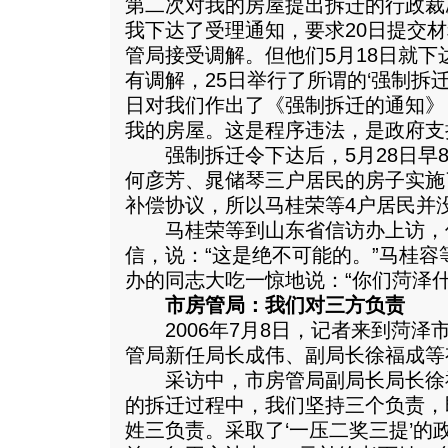
第二次对我的房屋提出拆迁的行政裁
我下达了受理通知，要求20日提交材
管局接受调解。但他们5月18日就
有调解，25日举行了所谓的‘强制拆迁
日对我们作出了《强制拆迁的通知》
我的房屋。这是程序违法，是政府支
强制拆迁令下达后，5月28日早8
何彦芳、晁储琴三户居民的房子实施
补偿协议，所以马桂荣等4户居民并
马桂荣等到山东省信访办上访，
信，说：“这是绝不可能的。”马桂
办的同志大吃一惊地说：“你们菏泽什
市房管局：我们对三方负责
2006年7月8日，记者来到菏泽市
管局新任局长成伟、副局长徐福成等
采访中，市房管局副局长局长徐福
的拆迁过程中，我们坚持三个负责，
姓三负责。采取了‘一压二奖三提’的