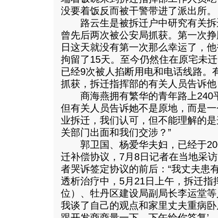
没要着饭反而被干警带进了派出所。
路云生是被拆迁户中研究有关拆
曾先后两次被公安局抓获。第一次挣脱逃
日这天就没有第一次那么幸运了，他
拘留了15天。至今仍然住在原宅未迁
已经9次被人掐断用电和电话线路。
抓获，拆迁指挥部的有关人员告诉他：
商海燕拥有繁华的青年路上240
但有关人员告诉她不是原地，而是一
业拆迁，我们认可，但不能理解的是
关部门出面和我们交涉？”
郭卫国、杨爱华夫妇，已经于200
迁补偿协议，7月8日记者在当地采
者哭诉签定协议的前后：“我丈夫患
透析治疗中，5月21日上午，拆迁
位）、牡丹区建设局副局长李运堂等
我谈了自己的观点和家里丈夫重病卧
跟开发商商量一下，下午给你答复’