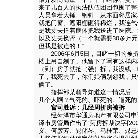
来了几百人的执法队伍团团包围了整
人员拿着大锤、钢钎，从东面邻居家
就把门窗、遮阳棚砸得稀烂，我连气
是我丈夫托着病体把我送进了医院。
以及丈夫换肾（一个就需要30多万
但我是被迫的！”
2006年6月5日，目睹一切的被
楼上吊自刎了。他留下了写有这样内
（到）房子就抢（强）拆，我没钱，
了，我死去了，你们娘俩别怨我，只
俩了。
指挥部某领导知道这一情况后，
几个人啊？气死的、吓死的、逼死的
官司胜诉：几经周折房被拆
经菏泽市华通房地产有限公司申请，2
泽市房管局作出了“菏房拆裁决字[200
义、何彦芳、晁储琴、马桂荣、晁忠