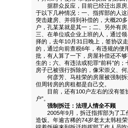
据群众反应，目前已经迁出原房屋
于以下几种情况：一、指挥部的人这
突击建房、并得到补偿的，大概20
户，孔某某就是其一；二、另外有房
三、在单位或企业上班的人，通过领
择的，去年10月31日晚上，签协议
的，通过向前查税6年，有违规的便
批，有人算了一下，房屋补偿还不够
生的；六、有违法或犯罪“前科”的
房子已被强行拆除的，像宋崇义、何
何彦芳、马桂荣的房屋被强制拆
但周转房的房租都是自己交。
目前，还有100户左右的没有签协
户”。
强制拆迁：法理人情全不顾
2005年9月，拆迁指挥部为了工
造饭。年逾古稀的74岁老太太韩桂
端着饭碗来到拆迁指挥部工作人员吃