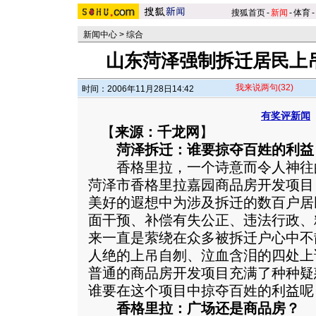
搜狐首页
-
新闻
-
体育
-
新闻中心
>
综合
山东菏泽强制拆迁居民上吊
我来说两句
(32)
时间：2006年11月28日14:42
有奖评新闻
【
来源：千龙网
】
菏泽拆迁：谁要掠夺百姓的利益
香格里拉，一个诗意而令人神往
菏泽市香格里拉嘉园商品房开发项目
美好的遐想中为涉及拆迁的数百户居
面干预、补偿有失公正、违法行政、
来一直是萦绕在众多被拆迁户心中不
人绝的上吊自刎、泣血含泪的四处上
普通的商品房开发项目充满了种种疑
谁要在这个项目中掠夺百姓的利益呢
香格里拉：广场还是商品房？