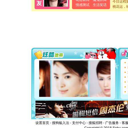
今日运程
[元旦]
当
情感测试
生活笑话
桃花运，
泣，这痛
卖了。水
[春节]
风
颜！冬去
道一声平
[春节]
传
片叶子是
送你一棵
[圣诞节]
你太多，
要平安！
[圣诞节]
能正大光明
都要快乐噢
[圣诞节]
如意,快乐
[元旦]
看
断电。爱
你是我专
[元旦]
如
起；二是
离。水晶
[元旦]
当
泣，这痛
设置首页
-
搜狗输入法
-
支付中心
-
搜狐招聘
-
广告服务
-
客
卖了。水