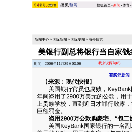
搜狐首页
-
新闻
-
体育
-
新闻中心
>
国际新闻
>
国际要闻
>
海外博览
美银行副总将银行当自家钱
我来说两句
(8)
时间：2006年11月29日03:06
有奖评新闻
【
来源：现代快报
】
美国银行官员也腐败，KeyBank
年间盗用了2900万美元的公款，用
上贵族学校，直到近日才罪行败露，
巨额罚金。
盗用2900万公款购豪宅、“包
美国KeyBank国家银行的一名副总