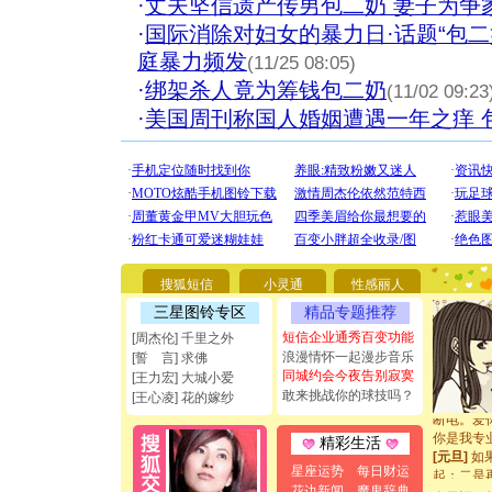
·
丈夫坚信遗产传男包二奶 妻子为争
·
国际消除对妇女的暴力日·话题“包
庭暴力频发
(11/25 08:05)
·
绑架杀人竟为筹钱包二奶
(11/02 09:23
·
美国周刊称国人婚姻遭遇一年之痒 
[圣诞节]
你太多，
要平安！
搜狐短信
小灵通
性感丽人
[圣诞节]
三星图铃专区
精品专题推荐
能正大光明
都要快乐噢
短信企业通秀百变功能
[周杰伦] 千里之外
[圣诞节]
浪漫情怀一起漫步音乐
[誓 言] 求佛
如意,快乐
同城约会今夜告别寂寞
[王力宏] 大城小爱
[元旦]
看
敢来挑战你的球技吗？
[王心凌] 花的嫁纱
断电。爱
你是我专
精彩生活
[元旦]
如
起；二是
星座运势
每日财运
离。水晶
花边新闻
魔鬼辞典