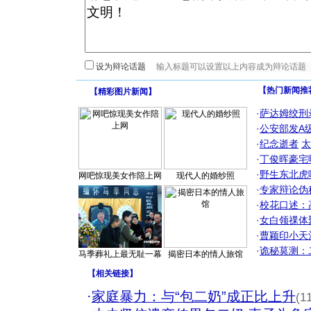
设为辩论话题
【热门新闻推
【
精彩图片新闻
】
·
萨达姆绞刑
·
公安部发A
·
纪念逝者
太
·
丁俊晖豪宅
·
野生东北虎
网吧惊现美女作陪上网
现代人的婚纱照
·
专家辩论伪
·
校花口述：
·
女白领祼体
·
曹颖印小天
·
诡秘莫测：
马季葬礼上最无耻一幕
揭密日本的情人旅馆
【
相关链接
】
·
家庭暴力：与“包二奶”成正比上升
(1