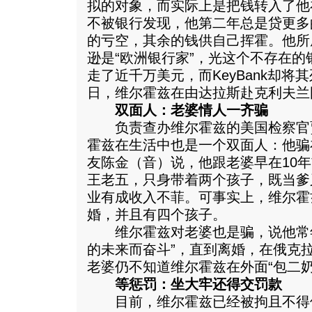
拟的对象，而实际上是把钱转入了他
不被银行发现，他第二年总是贷更多
的亏空，其余的钱供自己挥霍。他所
逊是“欧洲银行家”，光这个不存在的银
走了近千万美元，而KeyBank却将其
日，维尔霍兹在由达拉斯赴克利夫兰
双面人：老婆情人一齐骗
负责查办维尔霍兹的美国检察官贾
霍兹在生活中也是一个双面人：他骗
友陈金（音）说，他跟老婆早在10
王老五，只身带着两个孩子，既当爹
业有成收入不菲。可事实上，维尔霍
婚，并且有四个孩子。
维尔霍兹对老婆也是骗，说他常年
的未来而奋斗”，直到离婚，在俄克
老婆仍不知道维尔霍兹在外面“包二奶
等惩罚：坐大牢还得交罚款
目前，维尔霍兹已经被拘且不得