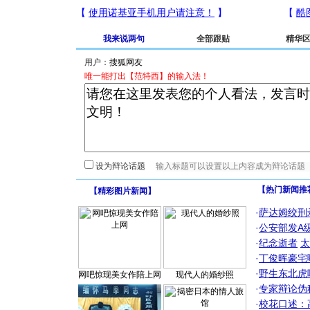
我来说两句
全部跟贴
精华
用户：
唯一能打出【范特西】的输入法！
设为辩论话题
【热门新闻推
【
精彩图片新闻
】
·
萨达姆绞刑
·
公安部发A
·
纪念逝者
太
·
丁俊晖豪宅
·
野生东北虎
网吧惊现美女作陪上网
现代人的婚纱照
·
专家辩论伪
·
校花口述：