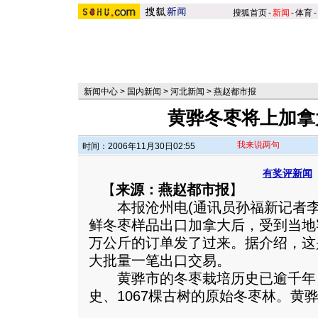
搜狐首页
-
新闻
-
体育
-
新闻中心
>
国内新闻
>
河北新闻
>
燕赵都市报
黄骅冬枣将上加拿
我来说两句
时间：2006年11月30日02:55
有奖评新闻
【
来源：燕赵都市报
】
本报沧州电(通讯员孙福新记者李家
鲜冬枣样品出口加拿大后，受到当地客
万公斤的订单发了过来。据介绍，这
大批量一笔出口交易。
黄骅市的冬枣栽培历史已逾千年，
史、1067棵古树的原始冬枣林。
黄