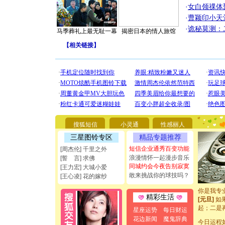
·
女白领祼体
·
曹颖印小天
·
诡秘莫测：
马季葬礼上最无耻一幕
揭密日本的情人旅馆
【
相关链接
】
[圣诞节]
你太多，
要平安！
搜狐短信
小灵通
性感丽人
[圣诞节]
三星图铃专区
精品专题推荐
能正大光明
都要快乐噢
短信企业通秀百变功能
[周杰伦] 千里之外
[圣诞节]
浪漫情怀一起漫步音乐
[誓 言] 求佛
如意,快乐
同城约会今夜告别寂寞
[王力宏] 大城小爱
[元旦]
看
敢来挑战你的球技吗？
[王心凌] 花的嫁纱
断电。爱
你是我专
精彩生活
[元旦]
如
起；二是
星座运势
每日财运
离。水晶
花边新闻
魔鬼辞典
[元旦]
今日运程
当