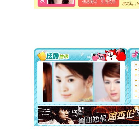
情感测试
生活笑话
泣，这痛
桃花运，
卖了。水
[春节]
风
颜！冬去
道一声平
[春节]
传
片叶子是
送你一棵
[圣诞节]
你太多，
要平安！
[圣诞节]
能正大光明
都要快乐噢
[圣诞节]
如意,快乐
[元旦]
看
断电。爱
你是我专
[元旦]
如
起；二是
离。水晶
[元旦]
当
泣，这痛
卖了。水
[春节]
风