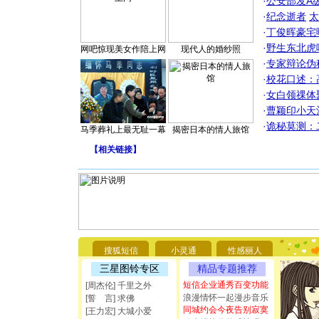
·
公安部发A
·
纪念逝者
太
·
丁俊晖豪宅
·
野生东北虎
网吧惊现美女作陪上网
现代人的婚纱照
·
专家辩论伪
·
校花口述：
·
女白领祼体
·
曹颖印小天
·
诡秘莫测：
马季葬礼上最无耻一幕
揭密日本的情人旅馆
【
相关链接
】
[圣诞节]
你太多，
要平安！
搜狐短信
小灵通
性感丽人
[圣诞节]
能正大光明
三星图铃专区
精品专题推荐
都要快乐噢
短信企业通秀百变功能
[周杰伦] 千里之外
[圣诞节]
浪漫情怀一起漫步音乐
[誓 言] 求佛
如意,快乐
同城约会今夜告别寂寞
[王力宏] 大城小爱
[元旦]
看