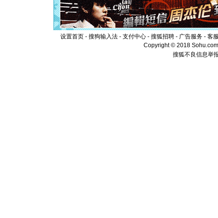
起；二是
离。水晶
[元旦]
当
泣，这痛
卖了。水
设置首页
-
搜狗输入法
-
支付中心
-
搜狐招聘
-
广告服务
-
客
[春节]
风
Copyright © 2018 Sohu.com I
颜！冬去
搜狐不良信息举
道一声平
[春节]
传
片叶子是
送你一棵