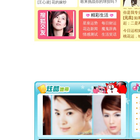
敢来挑战你的球技吗？
[王心凌] 花的嫁纱
断电。爱
你是我专
[元旦]
如
精彩生活
起；二是
星座运势
每日财运
离。水晶
花边新闻
魔鬼辞典
[元旦]
当
今日运程
情感测试
生活笑话
泣，这痛
桃花运，
卖了。水
[春节]
风
颜！冬去
道一声平
[春节]
传
片叶子是
送你一棵
[圣诞节]
你太多，
要平安！
[圣诞节]
能正大光明
都要快乐噢
[圣诞节]
如意,快乐
[元旦]
看
断电。爱
你是我专
[元旦]
如