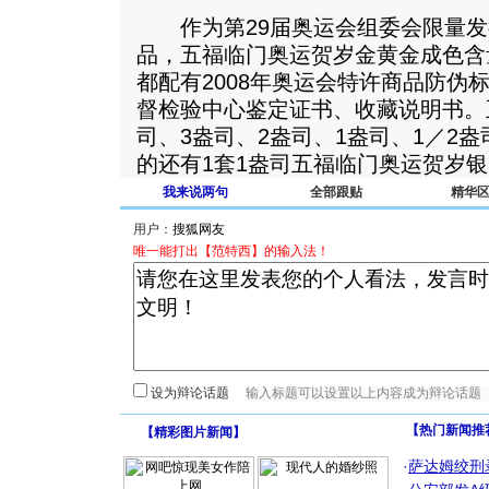
作为第29届奥运会组委会限量发
品，五福临门奥运贺岁金黄金成色含量
都配有2008年奥运会特许商品防伪
督检验中心鉴定证书、收藏说明书。
司、3盎司、2盎司、1盎司、1／2
的还有1套1盎司五福临门奥运贺岁银
我来说两句
全部跟贴
精华
用户：
唯一能打出【范特西】的输入法！
设为辩论话题
【热门新闻推
【
精彩图片新闻
】
·
萨达姆绞刑