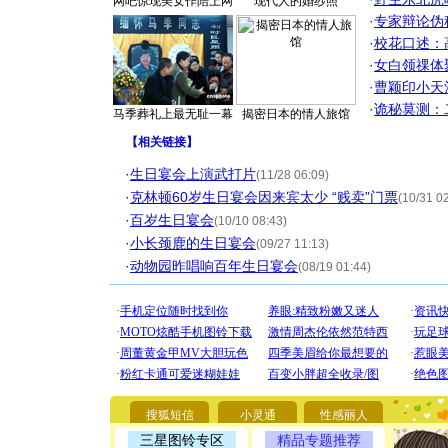
网吧惊现美女作陪上网
现代人的婚纱照
·
专家辩论伪
·
校花口述：
·
女白领祼体
·
曹颖印小天
·
诡秘莫测：
马季葬礼上最无耻一幕
揭密日本的情人旅馆
【
相关链接
】
·
生日宴会上演武打片
(11/28 06:09)
·
克林顿60岁生日宴会因来宾太少 “贱卖”门票
(10/31 0
·
百岁生日宴会
(10/10 08:43)
·
小长颈鹿的生日宴会
(09/27 11:13)
·
动物园昨唱响百年生日宴会
(08/19 01:44)
[圣诞节]
你太多，
要平安！
搜狐短信
小灵通
性感丽人
[圣诞节]
三星图铃专区
精品专题推荐
能正大光明