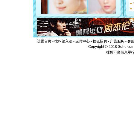
[元旦]
看
断电。爱
你是我专
[元旦]
如
起；二是
离。水晶
[元旦]
当
泣，这痛
设置首页
-
搜狗输入法
-
支付中心
-
搜狐招聘
-
广告服务
卖了。水
-
客
[春节]
风
Copyright © 2018 Sohu.com I
颜！冬去
搜狐不良信息举
道一声平
[春节]
传
片叶子是
送你一棵