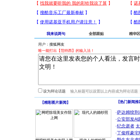
我来说两句
全部跟贴
精华
用户：
唯一能打出【范特西】的输入法！
设为辩论话题
【热门新闻推
【
精彩图片新闻
】
·
萨达姆绞刑
·
公安部发A
·
纪念逝者
太
·
丁俊晖豪宅
·
野生东北虎