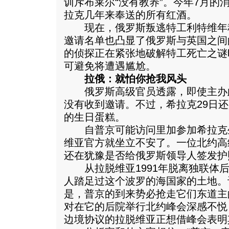
训斥布莱尔“没有教养”。今年7月的
拉克几年来奉送的所有红酒。
现在，俄罗斯叛逃特工利特维年
邀请名单也凸显了俄罗斯与英国之间
的侦探正在紧张地破解特工死亡之谜
可避免将遭遇尴尬。
拉俄：就怕你抢我风头
俄罗斯高级官员透露，即使主办
没有收到邀请。不过，希拉克29日
的生日蛋糕。
自普京可能访问里加参加希拉克
维亚官方就坐立不安了。一位北约高
还在犹豫是否给俄罗斯领导人签发护
从拉脱维亚1991年脱离独联体后
人踏足过这个波罗的海国家的土地。
是，普京的到来势必抢走它们东道主
对在它的后院举行北约峰会深感不悦
边境协议的拉脱维亚正想借峰会表明