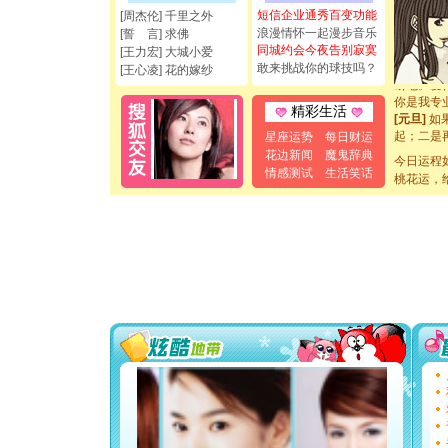
都要快乐噢
短信企业通秀百变功能
[周杰伦] 千里之外
[圣诞节]
浪漫情怀一起漫步音乐
[誓 言] 求佛
如意,快乐
同城约会今夜告别寂寞
[王力宏] 大城小爱
[元旦]
看
敢来挑战你的球技吗？
[王心凌] 花的嫁纱
断电。爱
你是我专
精彩生活
[元旦]
如
起；二是
星座运势
每日财运
离。水晶
花边新闻
魔鬼辞典
[元旦]
今日运程
当
情感测试
生活笑话
泣，这痛
桃花运，
卖了。水
[春节]
风
颜！冬去
道一声平
[春节]
传
片叶子是
送你一棵
[圣诞节]
你太多，
要平安！
[圣诞节]
能正大光明
都要快乐噢
[圣诞节]
如意,快乐