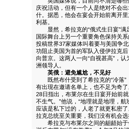
英国媒体说，目前尚不清楚哪些
庆祝活动，但有一个人是绝对不会出
什。据悉，他会在宴会开始前离开里
利基。
显然，希拉克的“俄式生日宴”满
国际舞台上另一个重要角色保持关系
投稿世界37家媒体叫着要与美国争北
功阻止美国为首的军队入侵伊拉克后
向普京。这两人一向“自视甚高”，
洲领导人。
英俄：避免尴尬，不见好
既然布什受到了希拉克的“冷落”
有出现在邀请名单上，也不足为奇了
28日指出，布莱尔在生日宴开始前就
不生气。”他说，“地理就是地理，
应该是私下过的，人老了就更私密了
拉克总统至关重要，我们没有机会选
希拉克与布莱尔之间的龃龉始于