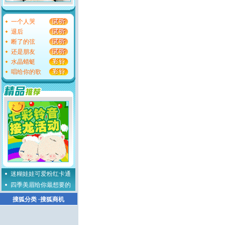
一个人哭
退后
断了的弦
还是朋友
水晶蜻蜓
唱给你的歌
迷糊娃娃可爱粉红卡通
四季美眉给你最想要的
搜狐分类
·
搜狐商机