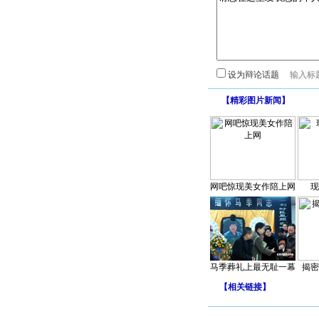
设为辩论话题
【
精彩图片新闻
】
网吧惊现美女作陪上网
现
马季葬礼上最无耻一幕
揭密
【
相关链接
】