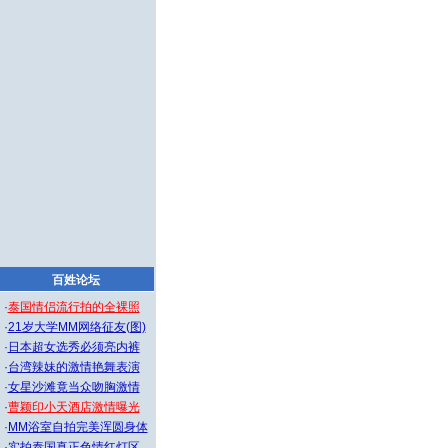
百姓论坛
·
泰国情侣流行拍的全裸照
·
21岁大学MM网络征友(图)
·
日本超女选秀必须亮内裤
·
台湾辣妹的激情艳舞表演
·
女星沙滩竟当众吻胸激情
·
曹颖印小天酒店激情曝光
·
MM浴室自拍完美浑圆身体
·
实拍泰国真正色情红灯区