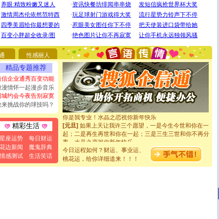
[圣诞节]
圣诞节到了，想想没什么送给你的，又不打算给
你太多，只有给你五千万：千万快乐！千万要健康！千万
要平安！千万要知足！千万不要忘记我！
[圣诞节]
不只这样的日子才会想起你,而是这样的日子才
通
性感丽人
能正大光明地骚扰你,告诉你,圣诞要快乐!新年要快乐!天天
精品专题推荐
都要快乐噢!
短信企业通秀百变功能
[圣诞节]
奉上一颗祝福的心,在这个特别的日子里,愿幸福,
浪漫情怀一起漫步音乐
如意,快乐,鲜花,一切美好的祝愿与你同在.圣诞快乐!
同城约会今夜告别寂寞
[元旦]
看到你我会触电；看不到你我要充电；没有你我会
断电。爱你是我职业，想你是我事业，抱你是我特长，吻
敢来挑战你的球技吗？
你是我专业！水晶之恋祝你新年快乐
[元旦]
如果上天让我许三个愿望，一是今生今世和你在一
精彩生活
起；二是再生再世和你在一起；三是三生三世和你不再分
离。水晶之恋祝你新年快乐
星座运势
每日财运
[元旦]
当我狠下心扭头离去那一刻，你在我身后无助地哭
花边新闻
魔鬼辞典
今日运程如何？财运、事业运、
泣，这痛楚让我明白我多么爱你。我转身抱住你：这猪不
情感测试
生活笑话
桃花运，给你详细道来！！！
卖了。水晶之恋祝你新年快乐。
[春节]
风柔雨润好月圆，半岛铁盒伴身边，每日尽显开心
颜！冬去春来似水如烟，劳碌人生需尽欢！听一曲轻歌，
道一声平安！新年吉祥万事如愿
[春节]
传说薰衣草有四片叶子：第一片叶子是信仰，第二
片叶子是希望，第三片叶子是爱情，第四片叶子是幸运。
送你一棵薰衣草，愿你新年快乐！