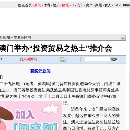
搜狐首页
-
新闻
-
体育
-
娱乐
-
财经
-
IT
-
汽车
-
房产
-
家居
-
女人
-
TV
-
Chin
台新闻
>
华夏经纬网
澳门举办“投资贸易之热土”推介会
我来说两句
36
有奖评新闻
网
】
十九日电 (记者 黄鸿斌)澳门贸易投资促进局今天说，由波兰讯
iIZ)主办、澳门贸易投资促进局及波兰共和国驻香港总领事馆商务处共
资贸易之热土”推介会，将于十二月四日上午假澳门商务促进中心举
行。
近些年来，澳门经济的高速
发展引起远在东欧波兰商人的关
注。澳人远游波兰及前往波兰经
商与日俱增。有鉴于此，双方产