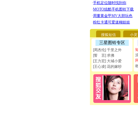
搜狐短信
小灵
三星图铃专区
[周杰伦] 千里之外
[誓 言] 求佛
[王力宏] 大城小爱
[王心凌] 花的嫁纱