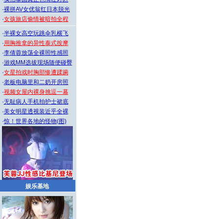
·
裸拼AV女优翁红日本脱光
·
女孩旅店偷情被暗拍全程
·
半裸女高空玩跳伞乳横飞
·
用胸推拿的异性泰式按摩
·
李倩蓉放荡全裸照性感照
·
游戏MM选拔现场随便碰臀
·
女星拍戏时胸部惨遭蹂躏
·
老板电脑里和二奶开房照
·
视频女屋内裸身挑逗一幕
·
无耻病人手机拍护士裙底
·
美女明星透视装近乎全裸
·
惊！世界各地的怪物(图)
娱乐基地