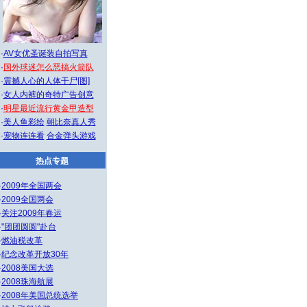
·
AV女优圣诞装自拍写真
·
国外球迷怎么恶搞火箭队
·
震撼人心的人体干尸[图]
·
女人内裤的奇特广告创意
·
明星最近流行黄金甲造型
·
美人鱼彩绘
朝比奈真人秀
·
宠物连连看
合金弹头游戏
热点专题
·
2009年全国两会
·
2009全国两会
·
关注2009年春运
·
"团团圆圆"赴台
·
燃油税改革
·
纪念改革开放30年
·
2008美国大选
·
2008珠海航展
·
2008年美国总统选举