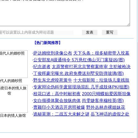
【热门新闻推荐】
·
萨达姆绞刑录像公布
天下头条：很多秘密带入坟墓
·
公安部发A级通缉令 5万悬红佛山灭门案疑凶(图)
·
纪念逝者
太原警察打死北京警察案终审 主犯被枪决
·
丁俊晖豪宅曝光 政府免费送别墅安防弹玻璃(图)
·
野生东北虎咬死黄牛
十大假新闻：垃圾场儿童残肢
代人的婚纱照
·
专家辩论伪科学废留现场混乱 几乎成肢体PK(组图)
·
校花口述：高中时献初夜
2000只蝴蝶贴爱因斯坦像
·
女白领祼体聚会放纵肉体
尚雯婕客串穆桂英(图)
·
曹颖印小天酒店开房照被爆
野外丛林赤裸姐妹花
·
诡秘莫测：二战五大未解之谜
岳飞神话的虚假之处
日本的情人旅馆