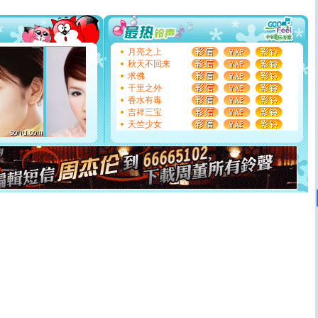
[圣诞节]
圣诞节到了，想想没什么送给你的，又不打算给
你太多，只有给你五千万：千万快乐！千万要健康！千万
要平安！千万要知足！千万不要忘记我！
[圣诞节]
不只这样的日子才会想起你,而是这样的日子才
能正大光明地骚扰你,告诉你,圣诞要快乐!新年要快乐!天天
月亮之上
都要快乐噢!
秋天不回来
[圣诞节]
奉上一颗祝福的心,在这个特别的日子里,愿幸福,
求佛
如意,快乐,鲜花,一切美好的祝愿与你同在.圣诞快乐!
千里之外
[元旦]
看到你我会触电；看不到你我要充电；没有你我会
香水有毒
断电。爱你是我职业，想你是我事业，抱你是我特长，吻
吉祥三宝
你是我专业！水晶之恋祝你新年快乐
天竺少女
[元旦]
如果上天让我许三个愿望，一是今生今世和你在一
起；二是再生再世和你在一起；三是三生三世和你不再分
离。水晶之恋祝你新年快乐
[元旦]
当我狠下心扭头离去那一刻，你在我身后无助地哭
泣，这痛楚让我明白我多么爱你。我转身抱住你：这猪不
卖了。水晶之恋祝你新年快乐。
[春节]
风柔雨润好月圆，半岛铁盒伴身边，每日尽显开心
颜！冬去春来似水如烟，劳碌人生需尽欢！听一曲轻歌，
道一声平安！新年吉祥万事如愿
[春节]
传说薰衣草有四片叶子：第一片叶子是信仰，第二
片叶子是希望，第三片叶子是爱情，第四片叶子是幸运。
送你一棵薰衣草，愿你新年快乐！