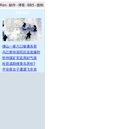
aRen
-
邮件
-
博客
-
BBS
-
搜狗
点击今日
·
佛山一家六口惨遭杀害
·
乌兰察布居民区连发爆炸
·
忻州煤矿安监局好气派
·
杜世成助推青岛房价?
·
平安夜女子遭遇飞车党