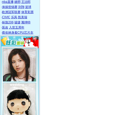
·
nba直播
姚明
王治郅
·
体操世锦赛
刘翔
篮球
·
欧洲冠军联赛
体育彩票
·
CIVIC
乐风
凯美瑞
·
标致206
骏捷
雅绅特
·
医改
入世五周年
·
蔡依林身着CPU芯片衣