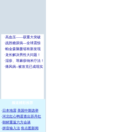
频道精彩推荐
·
日本地震
美国中期选举
·
河北红心鸭蛋查出苏丹红
·
朝鲜重返六方会谈
·
拼音输入法
焦点图新闻