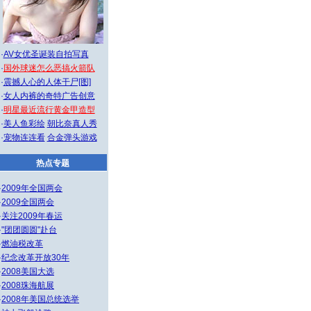
·
AV女优圣诞装自拍写真
·
国外球迷怎么恶搞火箭队
·
震撼人心的人体干尸[图]
·
女人内裤的奇特广告创意
·
明星最近流行黄金甲造型
·
美人鱼彩绘
朝比奈真人秀
·
宠物连连看
合金弹头游戏
热点专题
·
2009年全国两会
·
2009全国两会
·
关注2009年春运
·
"团团圆圆"赴台
·
燃油税改革
·
纪念改革开放30年
·
2008美国大选
·
2008珠海航展
·
2008年美国总统选举