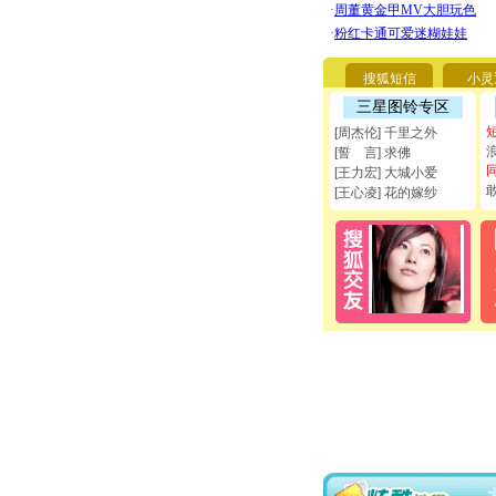
搜狐短信
小灵
三星图铃专区
[周杰伦] 千里之外
[誓 言] 求佛
[王力宏] 大城小爱
[王心凌] 花的嫁纱