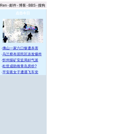
aRen
-
邮件
-
博客
-
BBS
-
搜狗
点击今日
·
佛山一家六口惨遭杀害
·
乌兰察布居民区连发爆炸
·
忻州煤矿安监局好气派
·
杜世成助推青岛房价?
·
平安夜女子遭遇飞车党