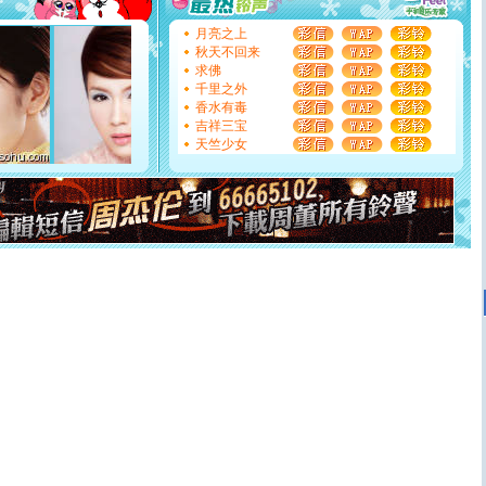
要平安！千万要知足！千万不要忘记我！
[圣诞节]
不只这样的日子才会想起你,而是这样的日子才
月亮之上
能正大光明地骚扰你,告诉你,圣诞要快乐!新年要快乐!天天
秋天不回来
都要快乐噢!
求佛
[圣诞节]
奉上一颗祝福的心,在这个特别的日子里,愿幸福,
千里之外
如意,快乐,鲜花,一切美好的祝愿与你同在.圣诞快乐!
香水有毒
[元旦]
看到你我会触电；看不到你我要充电；没有你我会
吉祥三宝
断电。爱你是我职业，想你是我事业，抱你是我特长，吻
天竺少女
你是我专业！水晶之恋祝你新年快乐
[元旦]
如果上天让我许三个愿望，一是今生今世和你在一
起；二是再生再世和你在一起；三是三生三世和你不再分
离。水晶之恋祝你新年快乐
[元旦]
当我狠下心扭头离去那一刻，你在我身后无助地哭
泣，这痛楚让我明白我多么爱你。我转身抱住你：这猪不
卖了。水晶之恋祝你新年快乐。
[春节]
风柔雨润好月圆，半岛铁盒伴身边，每日尽显开心
颜！冬去春来似水如烟，劳碌人生需尽欢！听一曲轻歌，
道一声平安！新年吉祥万事如愿
[春节]
传说薰衣草有四片叶子：第一片叶子是信仰，第二
片叶子是希望，第三片叶子是爱情，第四片叶子是幸运。
送你一棵薰衣草，愿你新年快乐！