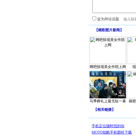
设为辩论话题
【
精彩图片新闻
】
网吧惊现美女作陪上网
现
马季葬礼上最无耻一幕
揭密
【
相关链接
】