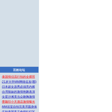
百姓论坛
·
泰国情侣流行拍的全裸照
·
21岁大学MM网络征友(图)
·
日本超女选秀必须亮内裤
·
台湾辣妹的激情艳舞表演
·
女星沙滩竟当众吻胸激情
·
曹颖印小天酒店激情曝光
·
MM浴室自拍完美浑圆身体
·
实拍泰国真正色情红灯区