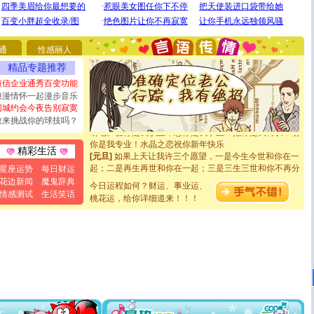
[圣诞节]
圣诞节到了，想想没什么送给你的，又不打算给
你太多，只有给你五千万：千万快乐！千万要健康！千万
要平安！千万要知足！千万不要忘记我！
通
性感丽人
[圣诞节]
不只这样的日子才会想起你,而是这样的日子才
能正大光明地骚扰你,告诉你,圣诞要快乐!新年要快乐!天天
精品专题推荐
都要快乐噢!
短信企业通秀百变功能
[圣诞节]
奉上一颗祝福的心,在这个特别的日子里,愿幸福,
浪漫情怀一起漫步音乐
如意,快乐,鲜花,一切美好的祝愿与你同在.圣诞快乐!
同城约会今夜告别寂寞
[元旦]
看到你我会触电；看不到你我要充电；没有你我会
敢来挑战你的球技吗？
断电。爱你是我职业，想你是我事业，抱你是我特长，吻
你是我专业！水晶之恋祝你新年快乐
[元旦]
如果上天让我许三个愿望，一是今生今世和你在一
精彩生活
起；二是再生再世和你在一起；三是三生三世和你不再分
星座运势
每日财运
离。水晶之恋祝你新年快乐
花边新闻
魔鬼辞典
[元旦]
当我狠下心扭头离去那一刻，你在我身后无助地哭
今日运程如何？财运、事业运、
情感测试
生活笑话
泣，这痛楚让我明白我多么爱你。我转身抱住你：这猪不
桃花运，给你详细道来！！！
卖了。水晶之恋祝你新年快乐。
[春节]
风柔雨润好月圆，半岛铁盒伴身边，每日尽显开心
颜！冬去春来似水如烟，劳碌人生需尽欢！听一曲轻歌，
道一声平安！新年吉祥万事如愿
[春节]
传说薰衣草有四片叶子：第一片叶子是信仰，第二
片叶子是希望，第三片叶子是爱情，第四片叶子是幸运。
送你一棵薰衣草，愿你新年快乐！
[圣诞节]
圣诞节到了，想想没什么送给你的，又不打算给
你太多，只有给你五千万：千万快乐！千万要健康！千万