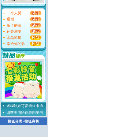
一个人哭
退后
断了的弦
还是朋友
水晶蜻蜓
唱给你的歌
迷糊娃娃可爱粉红卡通
四季美眉给你最想要的
搜狐分类
·
搜狐商机