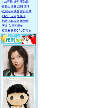
·
nba直播
姚明
王治郅
·
体操世锦赛
刘翔
篮球
·
欧洲冠军联赛
体育彩票
·
CIVIC
乐风
凯美瑞
·
标致206
骏捷
雅绅特
·
医改
入世五周年
·
蔡依林身着CPU芯片衣