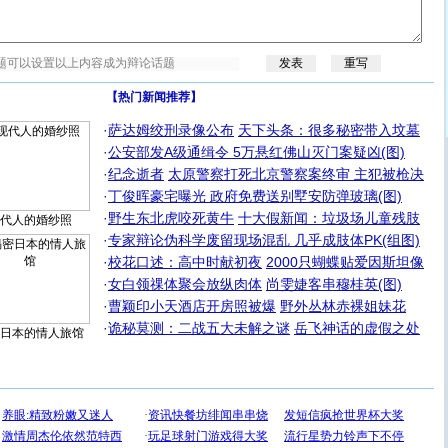
【热门新闻推荐】
·
萨达姆绞刑录像公布
天下头条：很多秘密带入坟墓
·
公安部发A级通缉令 5万悬红佛山灭门案疑凶(图)
·
纪念逝者
太原警察打死北京警察案终审 主犯被枪决
·
丁俊晖豪宅曝光 政府免费送别墅安防弹玻璃(图)
·
野生东北虎咬死黄牛
十大假新闻：垃圾场儿童残肢
代人的婚纱照
·
专家辩论伪科学废留现场混乱 几乎成肢体PK(组图)
·
校花口述：高中时献初夜
2000只蝴蝶贴爱因斯坦像
·
女白领祼体聚会放纵肉体
尚雯婕客串穆桂英(图)
·
曹颖印小天酒店开房照被爆
野外丛林赤裸姐妹花
·
诡秘莫测：二战五大未解之谜
岳飞神话的虚假之处
日本的情人旅馆