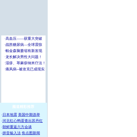
频道精彩推荐
·
日本地震
美国中期选举
·
河北红心鸭蛋查出苏丹红
·
朝鲜重返六方会谈
·
拼音输入法
焦点图新闻