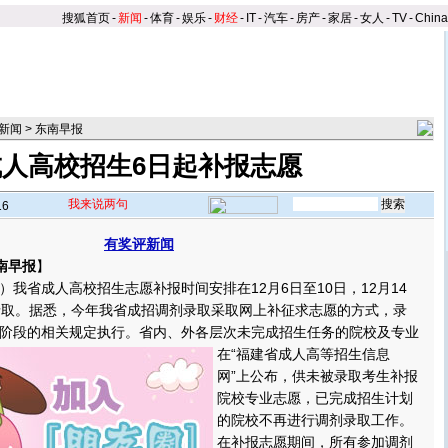
搜狐首页
-
新闻
-
体育
-
娱乐
-
财经
-
IT
-
汽车
-
房产
-
家居
-
女人
-
TV
-
Chin
新闻
>
东南早报
成人高校招生6日起补报志愿
我来说两句
16
有奖评新闻
南早报
】
省成人高校招生志愿补报时间安排在12月6日至10日，12月14
录取。据悉，今年我省成招调剂录取采取网上补征求志愿的方式，录
阶段的相关规定执行。
省内、外各层次未完成招生任务的院校及专业
在“福建省成人高等招生信息
网”上公布，供未被录取考生补报
院校专业志愿，已完成招生计划
的院校不再进行调剂录取工作。
在补报志愿期间，所有参加调剂