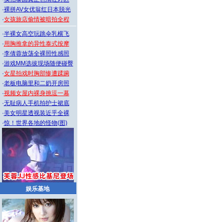
·
裸拼AV女优翁红日本脱光
·
女孩旅店偷情被暗拍全程
·
半裸女高空玩跳伞乳横飞
·
用胸推拿的异性泰式按摩
·
李倩蓉放荡全裸照性感照
·
游戏MM选拔现场随便碰臀
·
女星拍戏时胸部惨遭蹂躏
·
老板电脑里和二奶开房照
·
视频女屋内裸身挑逗一幕
·
无耻病人手机拍护士裙底
·
美女明星透视装近乎全裸
·
惊！世界各地的怪物(图)
娱乐基地