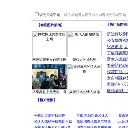
设为辩论话题
【热门新闻推
【
精彩图片新闻
】
·
萨达姆绞刑
·
公安部发A
·
纪念逝者
太
·
丁俊晖豪宅
·
野生东北虎
网吧惊现美女作陪上网
现代人的婚纱照
·
专家辩论伪
·
校花口述：
·
女白领祼体
·
曹颖印小天
·
诡秘莫测：
马季葬礼上最无耻一幕
揭密日本的情人旅馆
【
相关链接
】