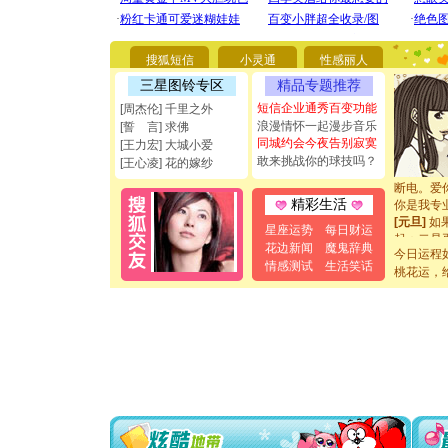
[圣诞节]
你太多，
搜狐短信
小灵通
性感丽人
要平安！
[圣诞节]
三星图铃专区
精品专题推荐
能正大光明
短信企业通秀百变功能
[周杰伦] 千里之外
都要快乐噢
浪漫情怀一起漫步音乐
[誓 言] 求佛
[圣诞节]
同城约会今夜告别寂寞
[王力宏] 大城小爱
如意,快乐
敢来挑战你的球技吗？
[王心凌] 花的嫁纱
[元旦]
看
断电。爱
你是我专
精彩生活
[元旦]
如
星座运势
每日财运
起；二是
花边新闻
魔鬼辞典
离。水晶
今日运程
情感测试
生活笑话
[元旦]
当
桃花运，
泣，这痛
卖了。水
[春节]
风
颜！冬去
道一声平
[春节]
传
片叶子是
送你一棵
[圣诞节]
你太多，