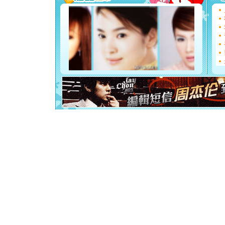
要平安！
[圣诞节]
能正大光明
都要快乐噢
[圣诞节]
如意,快乐
[元旦]
看
断电。爱
你是我专
[元旦]
如
起；二是
离。水晶
[元旦]
当
泣，这痛
卖了。水
[春节]
风
颜！冬去
道一声平
[春节]
传
片叶子是
送你一棵