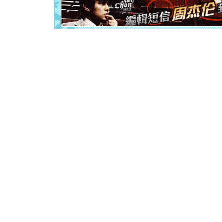
起；二是
离。水晶
[元旦]
当
泣，这痛
卖了。水
[春节]
风
颜！冬去
道一声平
[春节]
传
片叶子是
送你一棵