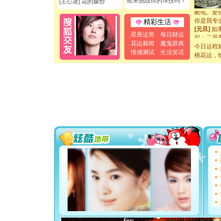
敢来挑战你的球技吗？
[元旦]
看
[王心凌] 花的嫁纱
断电。爱
你是我专
精彩生活
[元旦]
如
起；二是
星座运势
每日财运
离。水晶
花边新闻
魔鬼辞典
今日运程
[元旦]
当
情感测试
生活笑话
桃花运，
泣，这痛
卖了。水
[春节]
风
颜！冬去
道一声平
[春节]
传
片叶子是
送你一棵
[圣诞节]
你太多，
要平安！
[圣诞节]
能正大光明
都要快乐噢
[圣诞节]
如意,快乐
[元旦]
看
断电。爱
你是我专
[元旦]
如