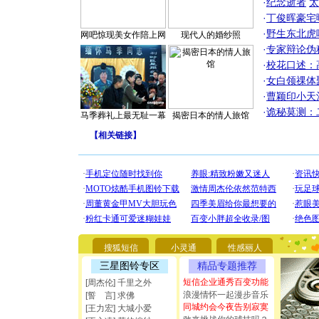
·
纪念逝者
太
·
丁俊晖豪宅
·
野生东北虎
网吧惊现美女作陪上网
现代人的婚纱照
·
专家辩论伪
·
校花口述：
·
女白领祼体
·
曹颖印小天
·
诡秘莫测：
马季葬礼上最无耻一幕
揭密日本的情人旅馆
【
相关链接
】
[圣诞节]
你太多，
要平安！
搜狐短信
小灵通
性感丽人
[圣诞节]
三星图铃专区
精品专题推荐
能正大光明
短信企业通秀百变功能
[周杰伦] 千里之外
都要快乐噢
浪漫情怀一起漫步音乐
[誓 言] 求佛
[圣诞节]
同城约会今夜告别寂寞
如意,快乐
[王力宏] 大城小爱