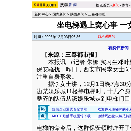
搜狐首页
-
新闻
-
体育
-
新闻中心
>
国内新闻
>
陕西新闻
>
三秦都市报
坐电梯遇上窝心事 一
我来说两句
时间：2006年12月03日06:36
有奖评新闻
【
来源：三秦都市报
】
本报讯 （记者 朱娜 实习生邓叶
保安骚扰，昨日，西安市民李女士向
注重自身形象。
据李女士讲，12月1日晚7点30
边某娱乐城11楼等电梯时，十几个身
整齐的队伍从该娱乐城走到电梯门口
电梯的命令后，这群保安顿时炸开了