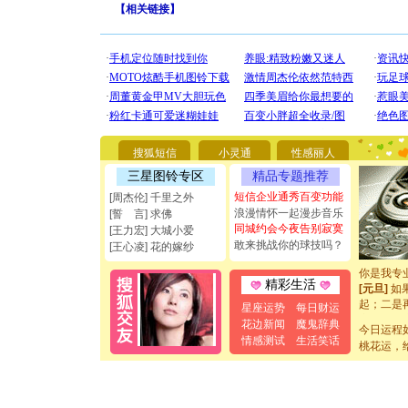
【
相关链接
】
[圣诞节]
你太多，
要平安！
搜狐短信
小灵通
性感丽人
[圣诞节]
能正大光明
三星图铃专区
精品专题推荐
都要快乐噢
短信企业通秀百变功能
[周杰伦] 千里之外
[圣诞节]
浪漫情怀一起漫步音乐
[誓 言] 求佛
如意,快乐
同城约会今夜告别寂寞
[王力宏] 大城小爱
[元旦]
看
敢来挑战你的球技吗？
[王心凌] 花的嫁纱
断电。爱
你是我专
[元旦]
如
精彩生活
起；二是
星座运势
每日财运
离。水晶
花边新闻
魔鬼辞典
[元旦]
当
今日运程
情感测试
生活笑话
泣，这痛
桃花运，
卖了。水
[春节]
风
颜！冬去
道一声平