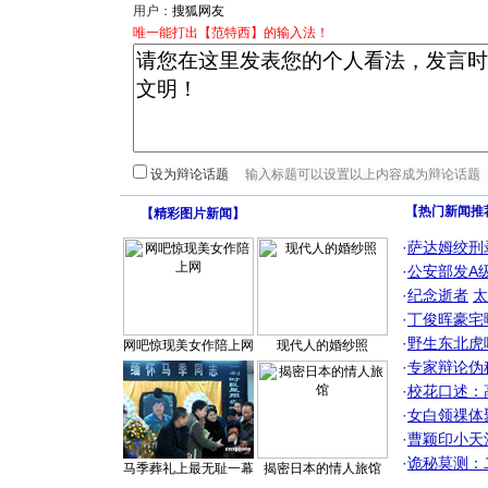
用户：
唯一能打出【范特西】的输入法！
设为辩论话题
【热门新闻推
【
精彩图片新闻
】
·
萨达姆绞刑
·
公安部发A
·
纪念逝者
太
·
丁俊晖豪宅
·
野生东北虎
网吧惊现美女作陪上网
现代人的婚纱照
·
专家辩论伪
·
校花口述：
·
女白领祼体
·
曹颖印小天
·
诡秘莫测：
马季葬礼上最无耻一幕
揭密日本的情人旅馆