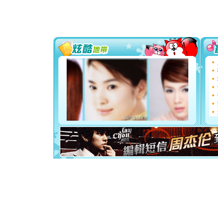
[春节]
传
片叶子是
送你一棵
[圣诞节]
你太多，
要平安！
[圣诞节]
能正大光明
都要快乐噢
[圣诞节]
如意,快乐
[元旦]
看
断电。爱
你是我专
[元旦]
如
起；二是
离。水晶
[元旦]
当
泣，这痛
卖了。水
[春节]
风
颜！冬去
道一声平
[春节]
传
片叶子是
送你一棵