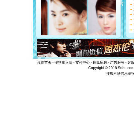
都要快乐噢
[圣诞节]
如意,快乐
[元旦]
看
断电。爱
你是我专
[元旦]
如
起；二是
离。水晶
[元旦]
当
泣，这痛
卖了。水
设置首页
-
搜狗输入法
-
支付中心
-
搜狐招聘
-
广告服务
-
客
[春节]
风
Copyright © 2018 Sohu.com I
颜！冬去
搜狐不良信息举
道一声平
[春节]
传
片叶子是
送你一棵