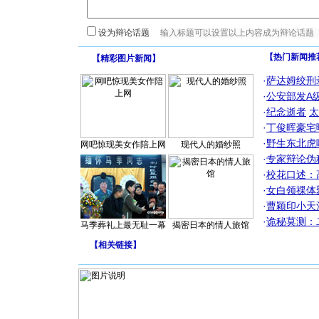
设为辩论话题
【热门新闻推
【
精彩图片新闻
】
·
萨达姆绞刑
·
公安部发A
·
纪念逝者
太
·
丁俊晖豪宅
·
野生东北虎
网吧惊现美女作陪上网
现代人的婚纱照
·
专家辩论伪
·
校花口述：
·
女白领祼体
·
曹颖印小天
·
诡秘莫测：
马季葬礼上最无耻一幕
揭密日本的情人旅馆
【
相关链接
】
[圣诞节]