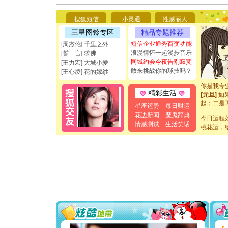
你太多，
要平安！
搜狐短信
小灵通
性感丽人
[圣诞节]
能正大光明
三星图铃专区
精品专题推荐
都要快乐噢
短信企业通秀百变功能
[周杰伦] 千里之外
[圣诞节]
浪漫情怀一起漫步音乐
[誓 言] 求佛
如意,快乐
同城约会今夜告别寂寞
[王力宏] 大城小爱
[元旦]
看
敢来挑战你的球技吗？
[王心凌] 花的嫁纱
断电。爱
你是我专
[元旦]
如
精彩生活
起；二是
星座运势
每日财运
离。水晶
花边新闻
魔鬼辞典
[元旦]
当
今日运程
泣，这痛
情感测试
生活笑话
桃花运，
卖了。水
[春节]
风
颜！冬去
道一声平
[春节]
传
片叶子是
送你一棵
[圣诞节]
你太多，
要平安！
[圣诞节]
能正大光明