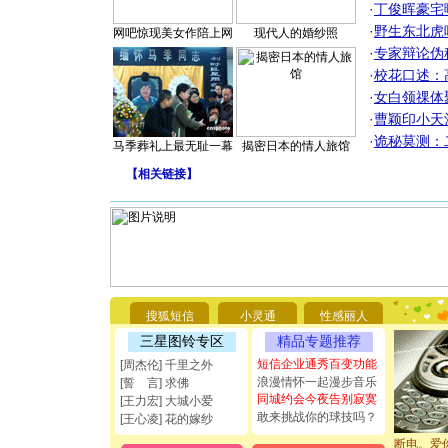
·
丁俊晖豪宅
·
野生东北虎
网吧惊现美女作陪上网
现代人的婚纱照
·
专家辩论伪
·
校花口述：
·
女白领祼体
·
曹颖印小天
·
诡秘莫测：
马季葬礼上最无耻一幕
揭密日本的情人旅馆
【
相关链接
】
[圣诞节]
你太多，
搜狐短信
小灵通
性感丽人
要平安！
[圣诞节]
三星图铃专区
精品专题推荐
能正大光明
短信企业通秀百变功能
[周杰伦] 千里之外
都要快乐噢
浪漫情怀一起漫步音乐
[誓 言] 求佛
[圣诞节]
同城约会今夜告别寂寞
[王力宏] 大城小爱
如意,快乐
敢来挑战你的球技吗？
[王心凌] 花的嫁纱
[元旦]
看
断电。爱