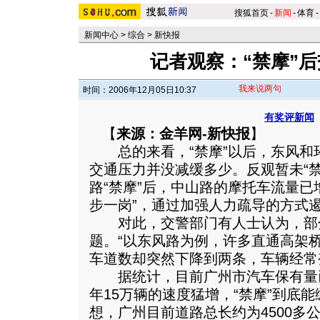
搜狐首页
-
新闻
-
体育
-
新闻中心
>
综合
>
新快报
记者观察：“禁摩”
我来说两句
时间：2006年12月05日10:37
有奖评新闻
【
来源：金羊网-新快报
】
总的来看，“禁摩”以后，东风和
交通压力并没减缓多少。反观暂未“
路“禁摩”后，中山路的摩托车流量已
步一岗”，通过加强人力疏导的方式
对此，交警部门有人士认为，部
题。“以东风路为例，许多直通高架
车道数却突然下降到两条，车辆经常
据统计，目前广州市汽车保有量已
年15万辆的速度猛增，“禁摩”到底
想，广州目前道路总长约为4500多