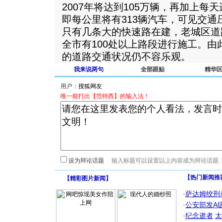
2007年将达到105万辆，再加上每
即每公里将有313辆汽车，可见交
只有几条大的快速路在建，老城区道
全市有100处以上路段进行施工。由此
的道路交通状况仍不容乐观。
我来说两句
全部跟贴
精华
用户：
唯一能打出【范特西】的输入法！
设为辩论话题
【热门新闻推
【
精彩图片新闻
】
·
萨达姆绞刑
·
公安部发A
·
纪念逝者
太