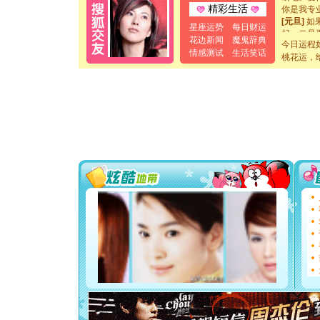
你是我专
精彩生活
[元旦]
如
星座运势
每日财运
起；二是
花边新闻
魔鬼辞典
离。水晶
今日运程
情感测试
生活笑话
[元旦]
当
桃花运，
泣，这痛
卖了。水
[春节]
风
颜！冬去
道一声平
[春节]
传
片叶子是
送你一棵
[圣诞节]
你太多，
要平安！
[圣诞节]
能正大光明
都要快乐噢
[圣诞节]
如意,快乐
[元旦]
看
断电。爱
你是我专
[元旦]
如
起；二是