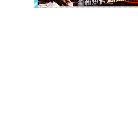
离。水晶
[元旦]
当
泣，这痛
卖了。水
[春节]
风
颜！冬去
道一声平
[春节]
传
片叶子是
送你一棵