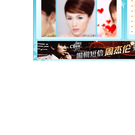
如意,快乐
[元旦]
看
断电。爱
你是我专
[元旦]
如
起；二是
离。水晶
[元旦]
当
泣，这痛
卖了。水
[春节]
风
颜！冬去
道一声平
[春节]
传
片叶子是
送你一棵