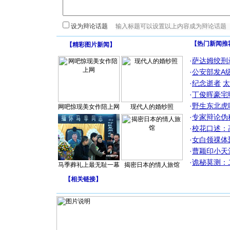
设为辩论话题
【热门新闻推
【
精彩图片新闻
】
·
萨达姆绞刑
·
公安部发A
·
纪念逝者
太
·
丁俊晖豪宅
·
野生东北虎
网吧惊现美女作陪上网
现代人的婚纱照
·
专家辩论伪
·
校花口述：
·
女白领祼体
·
曹颖印小天
·
诡秘莫测：
马季葬礼上最无耻一幕
揭密日本的情人旅馆
【
相关链接
】
[圣诞节]
你太多，
要平安！