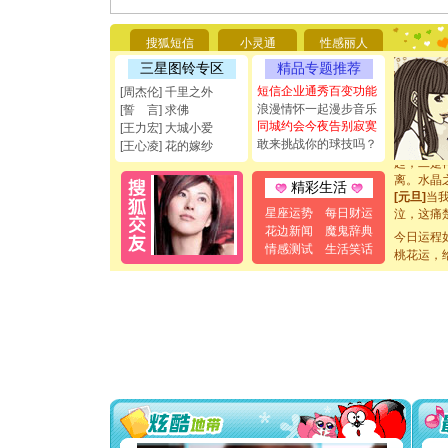
[圣诞节]
能正大光明
都要快乐噢
搜狐短信
小灵通
性感丽人
[圣诞节]
三星图铃专区
精品专题推荐
如意,快乐
[元旦]
看
短信企业通秀百变功能
[周杰伦] 千里之外
断电。爱
浪漫情怀一起漫步音乐
[誓 言] 求佛
你是我专
同城约会今夜告别寂寞
[王力宏] 大城小爱
[元旦]
如
敢来挑战你的球技吗？
[王心凌] 花的嫁纱
起；二是
离。水晶
精彩生活
[元旦]
当
泣，这痛
星座运势
每日财运
卖了。水
花边新闻
魔鬼辞典
今日运程
[春节]
风
情感测试
生活笑话
桃花运，
颜！冬去
道一声平
[春节]
传
片叶子是
送你一棵
[圣诞节]
你太多，
要平安！
[圣诞节]
能正大光明
都要快乐噢
[圣诞节]