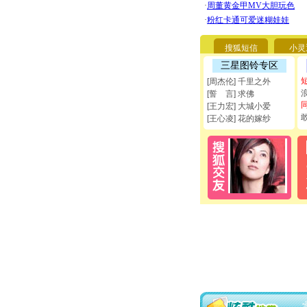
搜狐短信
小灵
三星图铃专区
[周杰伦] 千里之外
[誓 言] 求佛
[王力宏] 大城小爱
[王心凌] 花的嫁纱