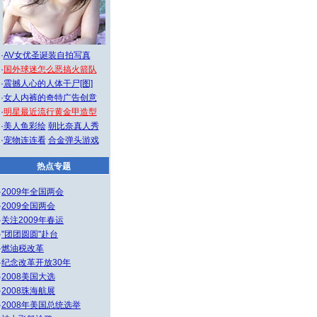
·
AV女优圣诞装自拍写真
·
国外球迷怎么恶搞火箭队
·
震撼人心的人体干尸[图]
·
女人内裤的奇特广告创意
·
明星最近流行黄金甲造型
·
美人鱼彩绘
朝比奈真人秀
·
宠物连连看
合金弹头游戏
热点专题
·
2009年全国两会
·
2009全国两会
·
关注2009年春运
·
"团团圆圆"赴台
·
燃油税改革
·
纪念改革开放30年
·
2008美国大选
·
2008珠海航展
·
2008年美国总统选举