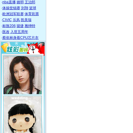
·
nba直播
姚明
王治郅
·
体操世锦赛
刘翔
篮球
·
欧洲冠军联赛
体育彩票
·
CIVIC
乐风
凯美瑞
·
标致206
骏捷
雅绅特
·
医改
入世五周年
·
蔡依林身着CPU芯片衣