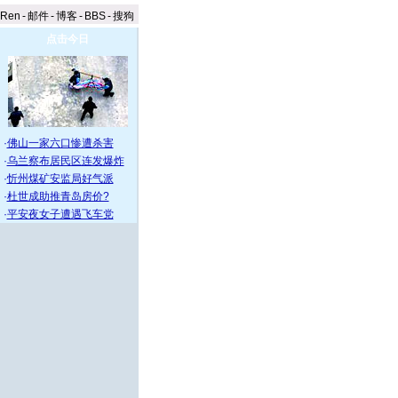
aRen
-
邮件
-
博客
-
BBS
-
搜狗
点击今日
·
佛山一家六口惨遭杀害
·
乌兰察布居民区连发爆炸
·
忻州煤矿安监局好气派
·
杜世成助推青岛房价?
·
平安夜女子遭遇飞车党