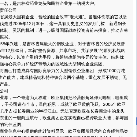
一名，是吉林省药业龙头和民营企业第一纳税大户。
责任公司
属最大国有企业，曾经的国企改革“老大难”。当遍体伤痕的它以坚
伐走过2005年12月30日，这一具有历史意义的岁月门槛，新通钢长
体制、灵活的机制，进一步吸引国际战略投资者前来投资，推动吉林
振兴。
58年兴建，是吉林省属最大的钢铁企业，对于吉林省的经济发展曾
5年12月30日，本着“整合资源、共享市场、共谋发展”的原则和战略
为核心，以资产重组为手段，将通钢改组为多元投资主体、结构优
强核心竞争力和经济带动力的区域性大型钢铁企业集团。
自己打造成具有国际竞争力的大型钢铁企业集团，形成1000万吨
的生产能力，建成精品钢和特种铁合金两个基地，重点发展不锈钢、无
产品。
公司
界，一个奇迹为人称道：欧亚集团把经营触角延伸到哪里，哪里就
年，子公司遍布全市，量的积累，成就了欧亚质的飞跃。2005年欧亚
，几乎占据长春商业的半壁江山。无法否定欧亚在长春商业中的龙头
东北的一艘商业航母，欧亚集团正在实现自己横跨欧亚大陆，参与国
的宏伟蓝图。
业信息中心提供的统计资料显示，欧亚集团所经营的众多经营品类