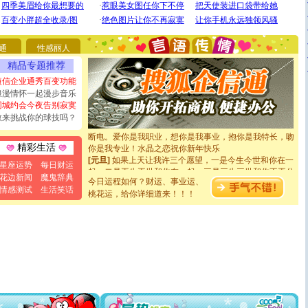
[圣诞节]
圣诞节到了，想想没什么送给你的，又不打算给
你太多，只有给你五千万：千万快乐！千万要健康！千万
要平安！千万要知足！千万不要忘记我！
通
性感丽人
[圣诞节]
不只这样的日子才会想起你,而是这样的日子才
精品专题推荐
能正大光明地骚扰你,告诉你,圣诞要快乐!新年要快乐!天天
短信企业通秀百变功能
都要快乐噢!
浪漫情怀一起漫步音乐
[圣诞节]
奉上一颗祝福的心,在这个特别的日子里,愿幸福,
同城约会今夜告别寂寞
如意,快乐,鲜花,一切美好的祝愿与你同在.圣诞快乐!
[元旦]
看到你我会触电；看不到你我要充电；没有你我会
敢来挑战你的球技吗？
断电。爱你是我职业，想你是我事业，抱你是我特长，吻
你是我专业！水晶之恋祝你新年快乐
精彩生活
[元旦]
如果上天让我许三个愿望，一是今生今世和你在一
起；二是再生再世和你在一起；三是三生三世和你不再分
星座运势
每日财运
离。水晶之恋祝你新年快乐
花边新闻
魔鬼辞典
今日运程如何？财运、事业运、
[元旦]
当我狠下心扭头离去那一刻，你在我身后无助地哭
情感测试
生活笑话
桃花运，给你详细道来！！！
泣，这痛楚让我明白我多么爱你。我转身抱住你：这猪不
卖了。水晶之恋祝你新年快乐。
[春节]
风柔雨润好月圆，半岛铁盒伴身边，每日尽显开心
颜！冬去春来似水如烟，劳碌人生需尽欢！听一曲轻歌，
道一声平安！新年吉祥万事如愿
[春节]
传说薰衣草有四片叶子：第一片叶子是信仰，第二
片叶子是希望，第三片叶子是爱情，第四片叶子是幸运。
送你一棵薰衣草，愿你新年快乐！
[圣诞节]
圣诞节到了，想想没什么送给你的，又不打算给
你太多，只有给你五千万：千万快乐！千万要健康！千万