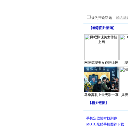
设为辩论话题
【
精彩图片新闻
】
网吧惊现美女作陪上网
现
马季葬礼上最无耻一幕
揭密
【
相关链接
】