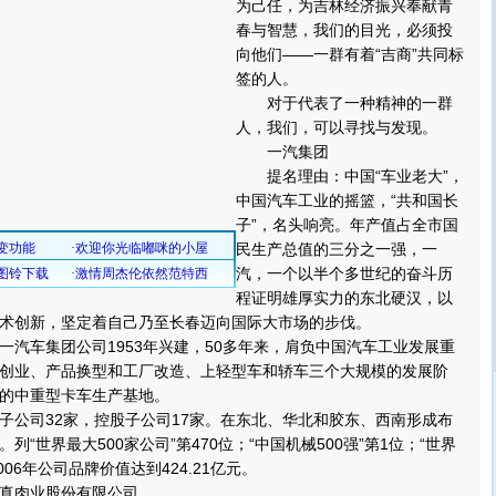
为己任，为吉林经济振兴奉献青
春与智慧，我们的目光，必须投
向他们——一群有着“吉商”共同标
签的人。
对于代表了一种精神的一群
人，我们，可以寻找与发现。
一汽集团
提名理由：中国“车业老大”，
中国汽车工业的摇篮，“共和国长
子”，名头响亮。年产值占全市国
民生产总值的三分之一强，一
汽，一个以半个多世纪的奋斗历
程证明雄厚实力的东北硬汉，以
术创新，坚定着自己乃至长春迈向国际大市场的步伐。
车集团公司1953年兴建，50多年来，肩负中国汽车工业发展重
创业、产品换型和工厂改造、上轻型车和轿车三个大规模的发展阶
的中重型卡车生产基地。
公司32家，控股子公司17家。在东北、华北和胶东、西南形成布
列“世界最大500家公司”第470位；“中国机械500强”第1位；“世界
2006年公司品牌价值达到424.21亿元。
肉业股份有限公司