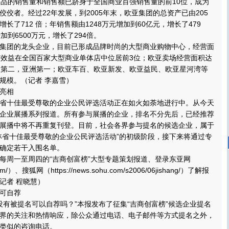
商品的销售量和销售额已跻身于全国商业百强销售量的前10位，成为
佼者。经过22年发展，到2005年末，欧亚集团的总资产已由205
增长了712 倍；年销售额由1248万元增加到60亿元，增长了479
加到6500万元，增长了294倍。
团的龙头企业，目前已形成品牌时尚的大型商业购物中心，经营面
济效益在全国百家大型商业单体店中位居前3位；欧亚卖场经营面积达
界第二，亚洲第一；欧亚车百、欧亚新发、欧亚益民、欧亚星河湾等
规模。（记者 李嘉雪）
亮相
十佳最受尊敬的企业公民评选活动正在如火如荼地进行中。从今天
企业展播系列报道。所有参与展播的企业，排名不分先后，已经推荐
展播中将不再重复刊登。目前，社会各界参与提名的候选企业，属于
林省十佳最受尊敬的企业公民评选活动”的初级阶段，接下来将通过专
确定若干入围名单。
周一至周四的“吉商创富榜”大型专题策划报道、登录东亚网
.com/）、搜狐网（https://news.sohu.com/s2006/06jishang/）了解报
记者 程晓慧）
可自荐
有被提名可以自荐吗？”本报发布了征集“吉商创富榜”候选企业提名
界的关注和热情响应，除公众通过电话、电子邮件等方式提名之外，
类似的咨询电话。