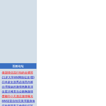
百姓论坛
·
泰国情侣流行拍的全裸照
·
21岁大学MM网络征友(图)
·
日本超女选秀必须亮内裤
·
台湾辣妹的激情艳舞表演
·
女星沙滩竟当众吻胸激情
·
曹颖印小天酒店激情曝光
·
MM浴室自拍完美浑圆身体
·
实拍泰国真正色情红灯区