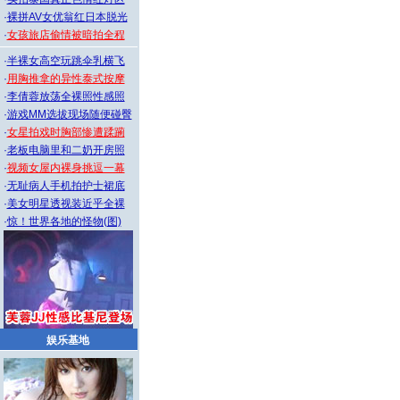
·
裸拼AV女优翁红日本脱光
·
女孩旅店偷情被暗拍全程
·
半裸女高空玩跳伞乳横飞
·
用胸推拿的异性泰式按摩
·
李倩蓉放荡全裸照性感照
·
游戏MM选拔现场随便碰臀
·
女星拍戏时胸部惨遭蹂躏
·
老板电脑里和二奶开房照
·
视频女屋内裸身挑逗一幕
·
无耻病人手机拍护士裙底
·
美女明星透视装近乎全裸
·
惊！世界各地的怪物(图)
娱乐基地