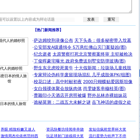
【热门新闻推荐】
·
萨达姆绞刑录像公布
天下头条：很多秘密带入坟墓
·
公安部发A级通缉令 5万悬红佛山灭门案疑凶(图)
·
纪念逝者
太原警察打死北京警察案终审 主犯被枪决
·
丁俊晖豪宅曝光 政府免费送别墅安防弹玻璃(图)
·
野生东北虎咬死黄牛
十大假新闻：垃圾场儿童残肢
代人的婚纱照
·
专家辩论伪科学废留现场混乱 几乎成肢体PK(组图)
·
校花口述：高中时献初夜
2000只蝴蝶贴爱因斯坦像
·
女白领祼体聚会放纵肉体
尚雯婕客串穆桂英(图)
·
曹颖印小天酒店开房照被爆
野外丛林赤裸姐妹花
·
诡秘莫测：二战五大未解之谜
岳飞神话的虚假之处
日本的情人旅馆