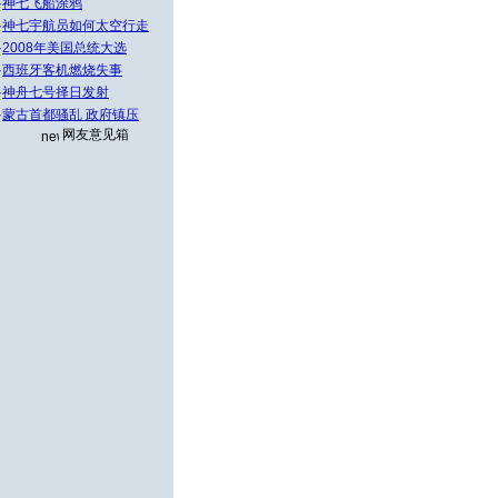
·
神七飞船涂鸦
·
神七宇航员如何太空行走
·
2008年美国总统大选
·
西班牙客机燃烧失事
·
神舟七号择日发射
·
蒙古首都骚乱 政府镇压
网友意见箱