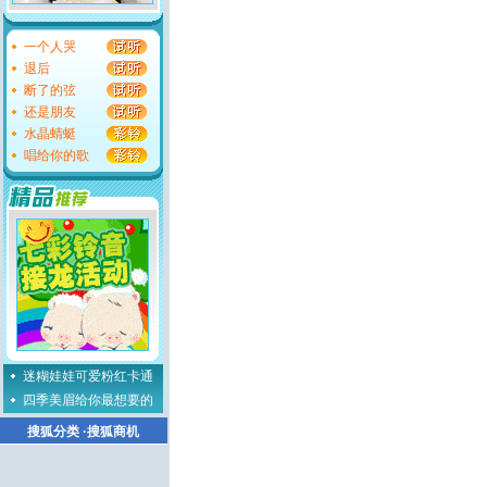
一个人哭
退后
断了的弦
还是朋友
水晶蜻蜓
唱给你的歌
迷糊娃娃可爱粉红卡通
四季美眉给你最想要的
搜狐分类
·
搜狐商机