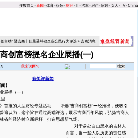
搜狐首页
-
新闻
-
体育
-
娱乐
-
财经
-
IT
-
汽车
-
房产
-
家居
-
女人
-
TV
-
Chin
商创富榜” 暨吉商十佳最受尊敬企业公民行为评选
>
吉商消息
商创富榜提名企业展播(一)
我来说两句
53
有奖评新闻
新闻
】
业展播（一）
这里
首推的大型财经专题活动——评选“吉商创富榜”一经推出，便吸引
普遍认为，这个旨在通过高端评选，展示吉商百年风韵，弘扬吉商人
林省的经济树立新标杆，打造思想新气场。
对于身处白山黑水的吉林人
而言，当一些人以历史的责任感