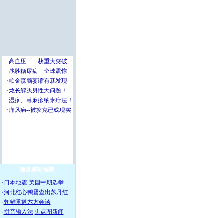
频道精彩推荐
·
日本地震
美国中期选举
·
河北红心鸭蛋查出苏丹红
·
朝鲜重返六方会谈
·
拼音输入法
焦点图新闻