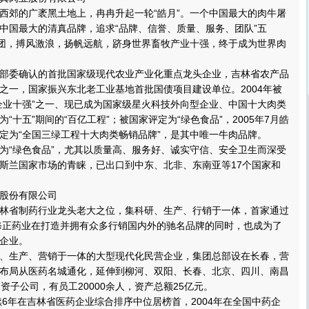
郊的广袤黑土地上，冉冉升起一轮“皓月”。一个中国最大的肉牛屠
中国最大的清真品牌，追求“品牌、信誉、质量、服务、团队”五
集团，搏风激浪，扬帆远航，跻身世界畜牧产业十强，终于成为世界肉
委确认的首批国家级现代农业产业化重点龙头企业，吉林省农产品
之一，国家振兴东北老工业基地首批国债项目建设单位。2004年被
企业十强”之一、现已成为国家级星火科技外向型企业、中国十大肉类
“十五”期间的“百亿工程”；被国家评定为“绿色食品”，2005年7月皓
定为“全国三绿工程十大肉类畅销品牌”，是其中唯一牛肉品牌。
“绿色食品”，尤其以质量高、服务好、诚实守信、安全卫生而深受
斯兰国家市场的青睐，已出口到中东、北非、东南亚等17个国家和
股份有限公司
省制药行业龙头老大之位，集科研、生产、行销于一体，首家通过
修正药业在打造并拥有众多行销国内外的驰名品牌的同时，也成为了
企业。
生产、营销于一体的大型现代化民营企业，集团总部设在长春，营
布局从医药名城通化，延伸到柳河、双阳、长春、北京、四川、南昌
资子公司，有员工20000余人，资产总额25亿元。
6年在吉林省医药企业综合排序中位居榜首，2004年在全国中药企