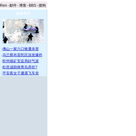
aRen
-
邮件
-
博客
-
BBS
-
搜狗
点击今日
·
佛山一家六口惨遭杀害
·
乌兰察布居民区连发爆炸
·
忻州煤矿安监局好气派
·
杜世成助推青岛房价?
·
平安夜女子遭遇飞车党