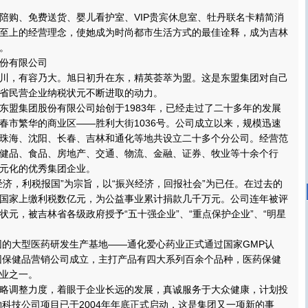
购、免费送货、婴儿看护室、VIP贵宾休息室、牡丹联名卡精简消
至上的经营理念，使她成为时尚都市生活方式的最佳诠释，成为吉林
。
份有限公司
，有容乃大。旭日初升在东，精英荟萃为盟。这是东盟集团对自己
省民营企业纳税状元不断进取的动力。
盟集团股份有限公司始创于1983年，已经走过了二十多年的发展
春市繁华的商业区——胜利大街1036号。公司成立以来，规模迅速
珠海、沈阳、长春、吉林和通化等地共设立二十多个分公司。经营范
健品、食品、房地产、交通、物流、金融、证券、牧业等十余个行
元化的优秀集团企业。
，利税报国”为宗旨，以“振兴经济，回报社会”为已任。在过去的
国家上缴利税数亿元，为公益事业累计捐款几千万元。公司连年被评
状元，被吉林省各级政府授予“五十强企业”、“重点保护企业”、“明星
。
的大型医药研发生产基地——通化爱心药业正式通过国家GMP认
集团保健品营销公司成立，主打产品有四大系列百余个品种，医药保健
业之一。
调整力度，着眼于企业长远的发展，真诚服务于大众健康，计划投
生物科技公司项目已于2004年年底正式启动，这是集团又一项新的事