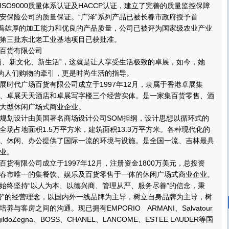
O9000质量体系认证及HACCP认证，建立了完善的质量监控保障
安保险公司的质量保证。“广泽”系列产品已被长春市政府授予首
凭着雄厚的加工能力和优良的产品质量，公司已被评为国家级农业产业
第三批东北老工业基地项目已获批准。
百货有限公司
、新文化、新生活”，这就是让人享受生活极致的卓展，如今，她
成为人们购物的牵引，更是时尚生活的指导。
代广场百货有限公司成立于1997年12月，隶属于香港卓展集
、卓展天天酒店和卓展写字楼三个经营实体。是一家集百货零售、酒
大型休闲广场式商业企业。
划设计由美国著名商场设计公司SOM担纲，设计思想以循环式的
全场占地面积1.5万平方米，建筑面积13.3万平方米。各种现代化的
、休闲、办公提供了国际一流的环境与设施。是全国一流、吉林最具
业。
有限公司成立于1997年12月，注册资金1800万美元，总投资
是长春市唯一的集餐饮、娱乐及百货零售于一体的休闲广场式商业企业。
终坚持“以人为本、以德兴商、管理从严、服务尽善”的信念，秉
费”的经营理念，以国内外一线品牌为主导，树立自身品牌为主导，树
与客房之间的沟通。现已拥有EMPORIO ARMANI、Salvatour
egildoZegna、BOSS、CHANEL、LANCOME、ESTEE LAUDER等国