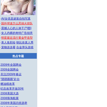
·
AV女优圣诞装自拍写真
·
国外球迷怎么恶搞火箭队
·
震撼人心的人体干尸[图]
·
女人内裤的奇特广告创意
·
明星最近流行黄金甲造型
·
美人鱼彩绘
朝比奈真人秀
·
宠物连连看
合金弹头游戏
热点专题
·
2009年全国两会
·
2009全国两会
·
关注2009年春运
·
"团团圆圆"赴台
·
燃油税改革
·
纪念改革开放30年
·
2008美国大选
·
2008珠海航展
·
2008年美国总统选举