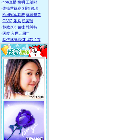
·
nba直播
姚明
王治郅
·
体操世锦赛
刘翔
篮球
·
欧洲冠军联赛
体育彩票
·
CIVIC
乐风
凯美瑞
·
标致206
骏捷
雅绅特
·
医改
入世五周年
·
蔡依林身着CPU芯片衣