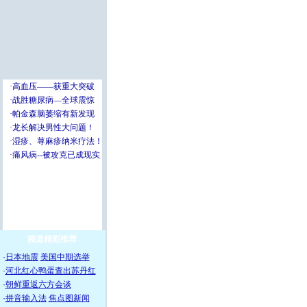
频道精彩推荐
·
日本地震
美国中期选举
·
河北红心鸭蛋查出苏丹红
·
朝鲜重返六方会谈
·
拼音输入法
焦点图新闻