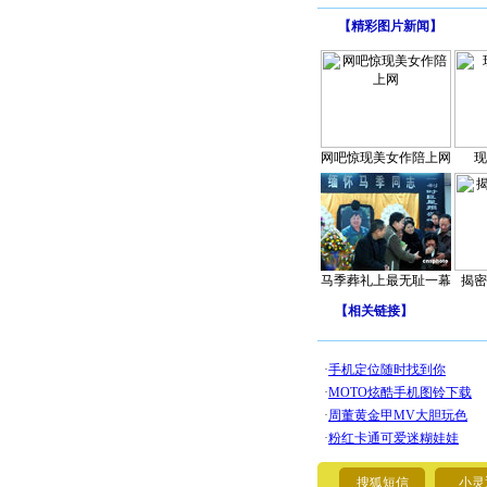
【
精彩图片新闻
】
网吧惊现美女作陪上网
现
马季葬礼上最无耻一幕
揭密
【
相关链接
】
搜狐短信
小灵