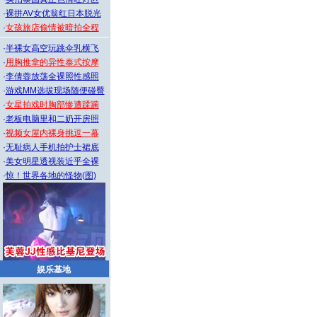
·
裸拼AV女优翁红日本脱光
·
女孩旅店偷情被暗拍全程
·
半裸女高空玩跳伞乳横飞
·
用胸推拿的异性泰式按摩
·
李倩蓉放荡全裸照性感照
·
游戏MM选拔现场随便碰臀
·
女星拍戏时胸部惨遭蹂躏
·
老板电脑里和二奶开房照
·
视频女屋内裸身挑逗一幕
·
无耻病人手机拍护士裙底
·
美女明星透视装近乎全裸
·
惊！世界各地的怪物(图)
娱乐基地