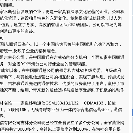
切期望。
不断创新发展的企业，更是一家具有深厚文化底蕴的企业。公司积
范化管理，建设独具特色的东盟文化。始终提倡“诚信经营，以人为
价值观，建立了务实、高效的管理团队和科研团队。公司以市场为导
创造出更多的奇迹。
司
结,联通四海心。以一个中国结为形象的中国联通,充满了亲和力，
谐统一,反映了企业的精神理念。
吉林分公司，是中国联通在吉林省的分支机构，全面负责中国联通
务，对全省9个市州分公司行使全面的管理职能。
年成立以来，在中国联通总公司的领导和吉林省各级党委、各级政府
帮助下，与其他电信运营公司的相互配合，实现了超常规、跨越式发
里，吉林联通以先进的通信技术、优质的服务赢得了用户，赢得了市
独家垄断，给用户带来新的通信选择与通信享受起到了积极的推动作
一一家集移动通信GSM130/131/132 ，CDMA133，长途
17911，互联网165，无线寻呼等业务为一体的综合电信运营企业，通信
界。
有限公司吉林分公司现已经在全省设立了多个分公司，全省营业网
动基站共计3000多个，乡镇以上覆盖率达到100%，在为社会用户提