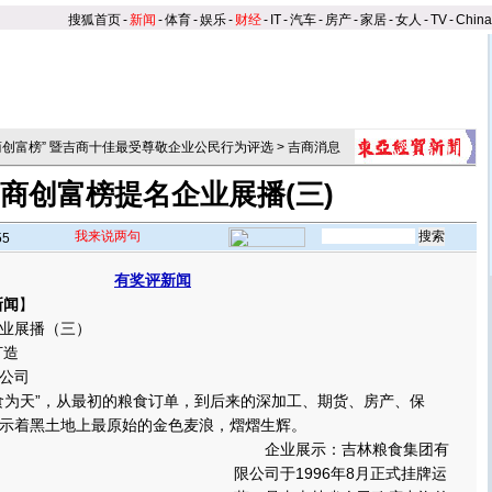
搜狐首页
-
新闻
-
体育
-
娱乐
-
财经
-
IT
-
汽车
-
房产
-
家居
-
女人
-
TV
-
Chin
商创富榜” 暨吉商十佳最受尊敬企业公民行为评选
>
吉商消息
商创富榜提名企业展播(三)
我来说两句
55
有奖评新闻
新闻
】
业展播（三）
打造
公司
为天”，从最初的粮食订单，到后来的深加工、期货、房产、保
示着黑土地上最原始的金色麦浪，熠熠生辉。
企业展示：吉林粮食集团有
限公司于1996年8月正式挂牌运