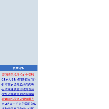
百姓论坛
·
泰国情侣流行拍的全裸照
·
21岁大学MM网络征友(图)
·
日本超女选秀必须亮内裤
·
台湾辣妹的激情艳舞表演
·
女星沙滩竟当众吻胸激情
·
曹颖印小天酒店激情曝光
·
MM浴室自拍完美浑圆身体
·
实拍泰国真正色情红灯区