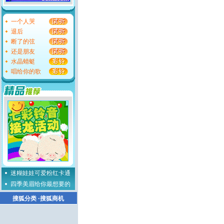
一个人哭
退后
断了的弦
还是朋友
水晶蜻蜓
唱给你的歌
迷糊娃娃可爱粉红卡通
四季美眉给你最想要的
搜狐分类
·
搜狐商机