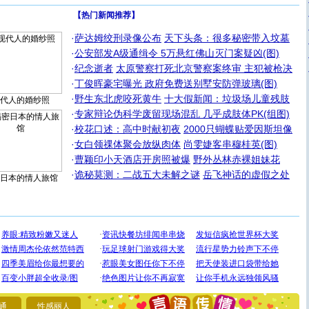
【热门新闻推荐】
·
萨达姆绞刑录像公布
天下头条：很多秘密带入坟墓
·
公安部发A级通缉令 5万悬红佛山灭门案疑凶(图)
·
纪念逝者
太原警察打死北京警察案终审 主犯被枪决
·
丁俊晖豪宅曝光 政府免费送别墅安防弹玻璃(图)
·
野生东北虎咬死黄牛
十大假新闻：垃圾场儿童残肢
代人的婚纱照
·
专家辩论伪科学废留现场混乱 几乎成肢体PK(组图)
·
校花口述：高中时献初夜
2000只蝴蝶贴爱因斯坦像
·
女白领祼体聚会放纵肉体
尚雯婕客串穆桂英(图)
·
曹颖印小天酒店开房照被爆
野外丛林赤裸姐妹花
·
诡秘莫测：二战五大未解之谜
岳飞神话的虚假之处
日本的情人旅馆
[圣诞节]
圣诞节到了，想想没什么送给你的，又不打算给
你太多，只有给你五千万：千万快乐！千万要健康！千万
要平安！千万要知足！千万不要忘记我！
通
性感丽人