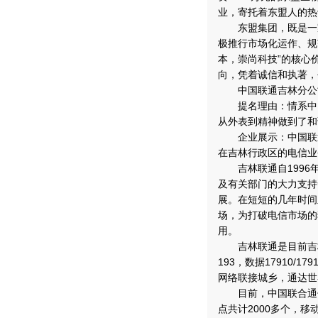
业，寄托着东盟人的热
东盟集团，既是一家
极推行市场化运作、规
本，崇尚科技”的核心
向，凭着诚信和执著，
中国联通吉林分公
提名理由：情系中国
从外表到精神做到了和
企业展示：中国联通
在吉林行政区的电信业
吉林联通自1996
及有关部门的大力支持
展。在短短的几年时间
场，为打破电信市场的
用。
吉林联通是目前吉林省惟
193，数据17910/
网络联接城乡，通达世
目前，中国联合通信
点共计2000多个，移