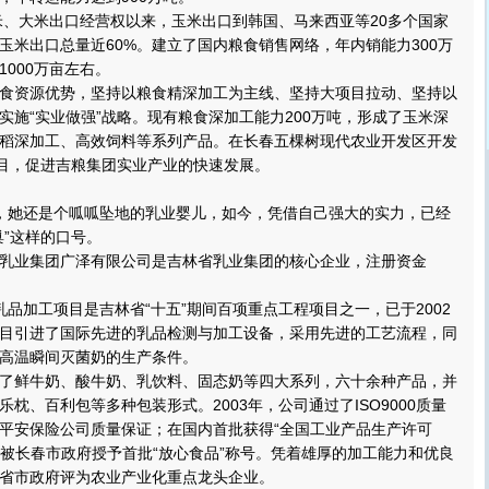
、大米出口经营权以来，玉米出口到韩国、马来西亚等20多个国家
玉米出口总量近60%。建立了国内粮食销售网络，年内销能力300万
000万亩左右。
资源优势，坚持以粮食精深加工为主线、坚持大项目拉动、坚持以
实施“实业做强”战略。现有粮食深加工能力200万吨，形成了玉米深
稻深加工、高效饲料等系列产品。在长春五棵树现代农业开发区开发
项目，促进吉粮集团实业产业的快速发展。
她还是个呱呱坠地的乳业婴儿，如今，凭借自己强大的实力，已经
巢”这样的口号。
业集团广泽有限公司是吉林省乳业集团的核心企业，注册资金
加工项目是吉林省“十五”期间百项重点工程项目之一，已于2002
目引进了国际先进的乳品检测与加工设备，采用先进的工艺流程，同
高温瞬间灭菌奶的生产条件。
鲜牛奶、酸牛奶、乳饮料、固态奶等四大系列，六十余种产品，并
枕、百利包等多种包装形式。2003年，公司通过了ISO9000质量
平安保险公司质量保证；在国内首批获得“全国工业产品生产许可
品已被长春市政府授予首批“放心食品”称号。凭着雄厚的加工能力和优良
省市政府评为农业产业化重点龙头企业。