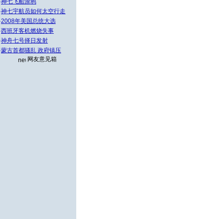
·
神七飞船涂鸦
·
神七宇航员如何太空行走
·
2008年美国总统大选
·
西班牙客机燃烧失事
·
神舟七号择日发射
·
蒙古首都骚乱 政府镇压
网友意见箱