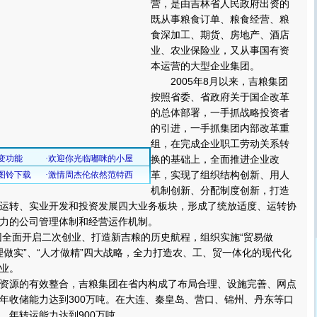
营，是由吉林省人民政府出资的
既从事粮食订单、粮食经营、粮
食深加工、期货、房地产、酒店
业、农业保险业，又从事国有资
本运营的大型企业集团。
2005年8月以来，吉粮集团
按照省委、省政府关于国企改革
的总体部署，一手抓战略投资者
的引进，一手抓集团内部改革重
组，在完成企业职工劳动关系转
换的基础上，全面推进企业改
革，实现了组织结构创新、用人
机制创新、分配制度创新，打造
运转、实业开发和投资发展四大业务板块，形成了统放适度、运转协
力的公司管理体制和经营运作机制。
全面开启二次创业、打造新吉粮的历史航程，组织实施“贸易做
管理做实”、“人才做精”四大战略，全力打造农、工、贸一体化的现代化
业。
源的有效整合，吉粮集团在省内构成了布局合理、设施完善、网点
年收储能力达到300万吨。在大连、秦皇岛、营口、锦州、丹东等口
，年转运能力达到900万吨。