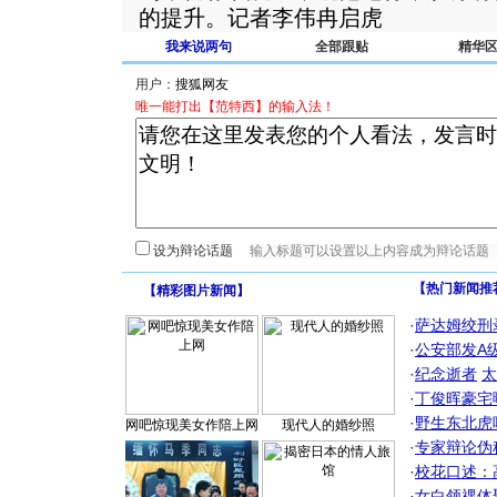
的提升。记者李伟冉启虎
我来说两句
全部跟贴
精华
用户：
唯一能打出【范特西】的输入法！
设为辩论话题
【热门新闻推
【
精彩图片新闻
】
·
萨达姆绞刑
·
公安部发A
·
纪念逝者
太
·
丁俊晖豪宅
·
野生东北虎
网吧惊现美女作陪上网
现代人的婚纱照
·
专家辩论伪
·
校花口述：
·
女白领祼体