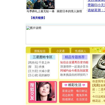
·
曹颖印小天
·
诡秘莫测：
马季葬礼上最无耻一幕
揭密日本的情人旅馆
【
相关链接
】
[圣诞节]
你太多，
要平安！
搜狐短信
小灵通
性感丽人
[圣诞节]
能正大光明
三星图铃专区
精品专题推荐
都要快乐噢
短信企业通秀百变功能
[周杰伦] 千里之外
[圣诞节]
浪漫情怀一起漫步音乐
[誓 言] 求佛
如意,快乐
同城约会今夜告别寂寞
[王力宏] 大城小爱
[元旦]
看
敢来挑战你的球技吗？
[王心凌] 花的嫁纱
断电。爱
你是我专
[元旦]
如
精彩生活
起；二是
星座运势
每日财运
离。水晶
花边新闻
魔鬼辞典
[元旦]
当
今日运程
情感测试
生活笑话
泣，这痛
桃花运，
卖了。水