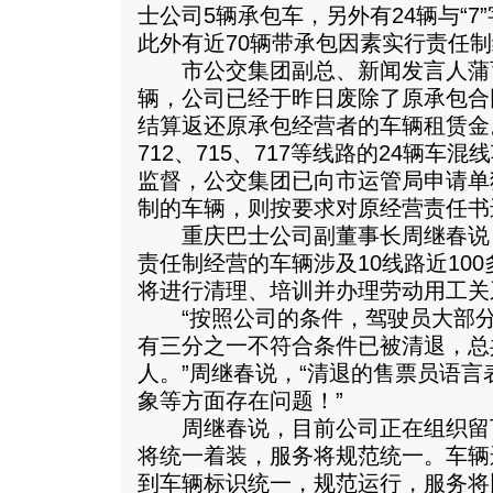
士公司5辆承包车，另外有24辆与“
此外有近70辆带承包因素实行责任
市公交集团副总、新闻发言人蒲
辆，公司已经于昨日废除了原承包合
结算返还原承包经营者的车辆租赁金。
712、715、717等线路的24辆车
监督，公交集团已向市运管局申请单
制的车辆，则按要求对原经营责任书
重庆巴士公司副董事长周继春说
责任制经营的车辆涉及10线路近100
将进行清理、培训并办理劳动用工关
“按照公司的条件，驾驶员大部分
有三分之一不符合条件已被清退，总
人。”周继春说，“清退的售票员语
象等方面存在问题！”
周继春说，目前公司正在组织留
将统一着装，服务将规范统一。车辆
到车辆标识统一，规范运行，服务将比