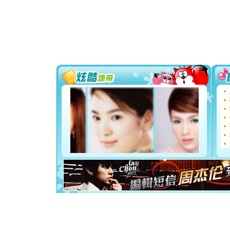
[春节]
风
颜！冬去
道一声平
[春节]
传
片叶子是
送你一棵
[圣诞节]
你太多，
要平安！
[圣诞节]
能正大光明
都要快乐噢
[圣诞节]
如意,快乐
[元旦]
看
断电。爱
你是我专
[元旦]
如
起；二是
离。水晶
[元旦]
当
泣，这痛
卖了。水
[春节]
风
颜！冬去
道一声平