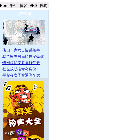
aRen
-
邮件
-
博客
-
BBS
-
搜狗
点击今日
·
佛山一家六口惨遭杀害
·
乌兰察布居民区连发爆炸
·
忻州煤矿安监局好气派
·
杜世成助推青岛房价?
·
平安夜女子遭遇飞车党