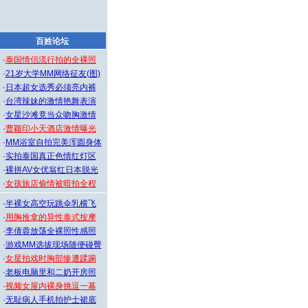
百姓论坛
·
泰国情侣流行拍的全裸照
·
21岁大学MM网络征友(图)
·
日本超女选秀必须亮内裤
·
台湾辣妹的激情艳舞表演
·
女星沙滩竟当众吻胸激情
·
曹颖印小天酒店激情曝光
·
MM浴室自拍完美浑圆身体
·
实拍泰国真正色情红灯区
·
裸拼AV女优翁红日本脱光
·
女孩旅店偷情被暗拍全程
·
半裸女高空玩跳伞乳横飞
·
用胸推拿的异性泰式按摩
·
李倩蓉放荡全裸照性感照
·
游戏MM选拔现场随便碰臀
·
女星拍戏时胸部惨遭蹂躏
·
老板电脑里和二奶开房照
·
视频女屋内裸身挑逗一幕
·
无耻病人手机拍护士裙底