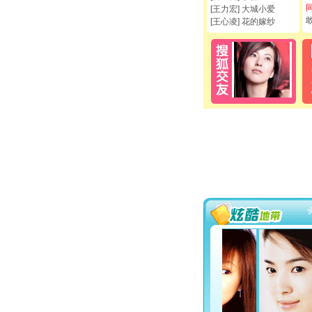
[王力宏] 大城小爱
[王心凌] 花的嫁纱