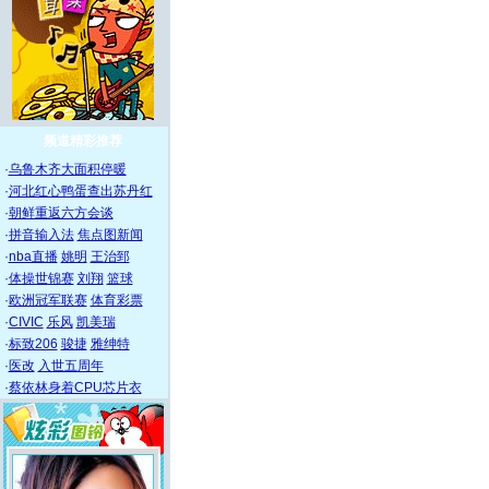
频道精彩推荐
·
乌鲁木齐大面积停暖
·
河北红心鸭蛋查出苏丹红
·
朝鲜重返六方会谈
·
拼音输入法
焦点图新闻
·
nba直播
姚明
王治郅
·
体操世锦赛
刘翔
篮球
·
欧洲冠军联赛
体育彩票
·
CIVIC
乐风
凯美瑞
·
标致206
骏捷
雅绅特
·
医改
入世五周年
·
蔡依林身着CPU芯片衣