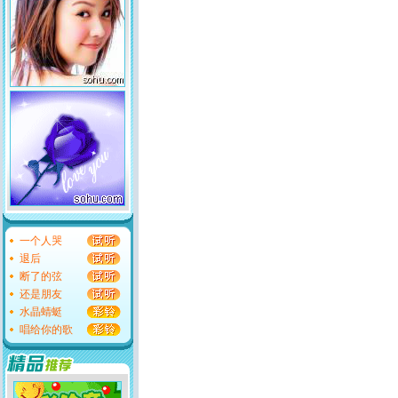
一个人哭
退后
断了的弦
还是朋友
水晶蜻蜓
唱给你的歌