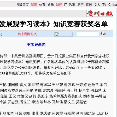
搜狐首页
-
新闻
-
体育
-
娱乐
-
财经
-
IT
-
汽车
-
房产
-
家居
-
女人
-
TV
-
Chin
发展观学习读本》知识竞赛获奖名单
我来说两句
(5)
05
有奖评新闻
】
部、中共贵州省委讲师团、贵州日报报业集团和当代贵州杂志社联
展观学习读本》知识竞赛，在各地各单位的认真组织和干部群众积极
。经竞赛办公室组织改卷、抽奖和评比，共确定个人一等奖50名，
200名和组织奖11个。
现将获奖名单公布如下：
艳 张国模 雷义 潘世宏 蒋国军 王登智 曾强武 张婷婷 赵汝常 潘兴
 陶俊燕窦选民王朝俊 罗成 龙志波 潘丽萍 潘士祥 杨再文 潘勤慧 宋
 焦浚 王俊 付德俊 赵荷 吴旭东 杨莉萍聂方贵吴如志 姚本德 韦坤波
铃骏 罗志强 潘世兰 李洁 喻加林 郑加佳 潘文兰 莫慧敏
杨永兰 张荣 姚瑶 张燕 龙大雄 何凤霞 张影露 肖珂 陈筑范 田甜 杨