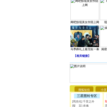
网吧惊现美女作陪上网
现
马季葬礼上最无耻一幕
揭密
【
相关链接
】
搜狐短信
小灵
三星图铃专区
[周杰伦] 千里之外
[誓 言] 求佛