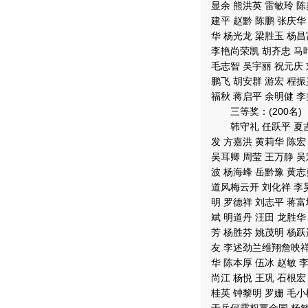
显余 熊洪英 雷敏玲 陈
建平 赵黔 陈鹏 张庆华
华 杨光龙 梁胜玉 杨昌
李艳尚荣凯 胡齐忠 马叶
毛志智 吴宇丽 祝元庆
鹏飞 胡安群 游宏 程振
福秋 蒋启平 余明健 李
三等奖：(200名)
韩守礼 任跃平 夏吉金
发 方嘉洪 黄莉华 陈宏
吴耳卿 周莹 王万静 吴
波 杨海峰 岳黔豫 黄志
道风梅云开 刘化祥 李昊
明 罗德祥 刘志平 蒋富
斌 明道丹 汪田 龙胜华
芳 杨胜芬 姚茂明 杨跃
友 李述劲兰维翔詹映祥 
华 陈本厚 伍冰 赵敏 
尚江 杨悦 王巩 石根宏
桂英 钟黎明 罗姗 毛小