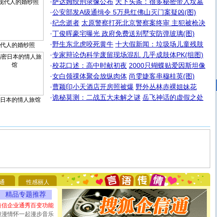
·
萨达姆绞刑录像公布
天下头条：很多秘密带入坟墓
·
公安部发A级通缉令 5万悬红佛山灭门案疑凶(图)
·
纪念逝者
太原警察打死北京警察案终审 主犯被枪决
·
丁俊晖豪宅曝光 政府免费送别墅安防弹玻璃(图)
·
野生东北虎咬死黄牛
十大假新闻：垃圾场儿童残肢
代人的婚纱照
·
专家辩论伪科学废留现场混乱 几乎成肢体PK(组图)
·
校花口述：高中时献初夜
2000只蝴蝶贴爱因斯坦像
·
女白领祼体聚会放纵肉体
尚雯婕客串穆桂英(图)
·
曹颖印小天酒店开房照被爆
野外丛林赤裸姐妹花
·
诡秘莫测：二战五大未解之谜
岳飞神话的虚假之处
日本的情人旅馆
[圣诞节]
圣诞节到了，想想没什么送给你的，又不打算给
你太多，只有给你五千万：千万快乐！千万要健康！千万
要平安！千万要知足！千万不要忘记我！
通
性感丽人
[圣诞节]
不只这样的日子才会想起你,而是这样的日子才
精品专题推荐
能正大光明地骚扰你,告诉你,圣诞要快乐!新年要快乐!天天
短信企业通秀百变功能
都要快乐噢!
[圣诞节]
奉上一颗祝福的心,在这个特别的日子里,愿幸福,
浪漫情怀一起漫步音乐