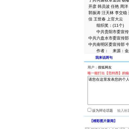
于兵何露权覃金国 杨敏 
开彦 韩员波 任艳 周洋
郭振涛 汪天林 李交稳
佳 王世春 上官大云
组织奖：(11个)
中共贵阳市委宣传部 
中共六盘水市委宣传部
中共南明区委宣传部 
作者： 来源：金
我来说两句
用户：
唯一能打出【范特西】的输
设为辩论话题
【
精彩图片新闻
】