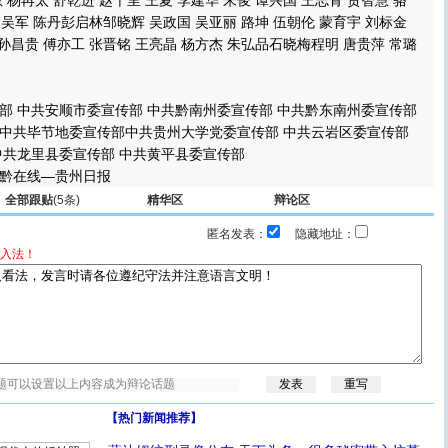
杨再太 舒乾进 赵千里 王夏 李建华 朱俊 谭兴国 王志骨 贾智慧 骆
 吴军 陈丹彭启林邹晓辉 吴政国 吴亚丽 路坤 伍朝伦 蒙育宇 刘标金
 孙昌贵 傅亦工 张晋铭 王亮晶 杨方杰 朱弘品石晓梅程明 唐贵萍 常璐
中共安顺市委宣传部 中共黔南州委宣传部 中共黔东南州委宣传部
中共毕节地委宣传部中共贵州大学党委宣传部 中共云岩区委宣传部
中共龙里县委宣传部 中共黄平县委宣传部
黔在线—贵州日报
全部跟贴
(5条)
精华区
辩论区
匿名发表：
隐藏地址：
入法！
【热门新闻推荐】