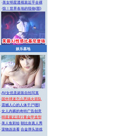
·
美女明星透视装近乎全裸
·
惊！世界各地的怪物(图)
娱乐基地
·
AV女优圣诞装自拍写真
·
国外球迷怎么恶搞火箭队
·
震撼人心的人体干尸[图]
·
女人内裤的奇特广告创意
·
明星最近流行黄金甲造型
·
美人鱼彩绘
朝比奈真人秀
·
宠物连连看
合金弹头游戏