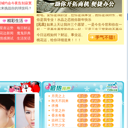
如意,快乐,鲜花,一切美好的祝愿与你同在.圣诞快乐!
同城约会今夜告别寂寞
[元旦]
看到你我会触电；看不到你我要充电；没有你我会
敢来挑战你的球技吗？
断电。爱你是我职业，想你是我事业，抱你是我特长，吻
你是我专业！水晶之恋祝你新年快乐
精彩生活
[元旦]
如果上天让我许三个愿望，一是今生今世和你在一
起；二是再生再世和你在一起；三是三生三世和你不再分
星座运势
每日财运
离。水晶之恋祝你新年快乐
花边新闻
魔鬼辞典
今日运程如何？财运、事业运、
[元旦]
当我狠下心扭头离去那一刻，你在我身后无助地哭
情感测试
生活笑话
桃花运，给你详细道来！！！
泣，这痛楚让我明白我多么爱你。我转身抱住你：这猪不
卖了。水晶之恋祝你新年快乐。
[春节]
风柔雨润好月圆，半岛铁盒伴身边，每日尽显开心
颜！冬去春来似水如烟，劳碌人生需尽欢！听一曲轻歌，
道一声平安！新年吉祥万事如愿
[春节]
传说薰衣草有四片叶子：第一片叶子是信仰，第二
片叶子是希望，第三片叶子是爱情，第四片叶子是幸运。
送你一棵薰衣草，愿你新年快乐！
[圣诞节]
圣诞节到了，想想没什么送给你的，又不打算给
你太多，只有给你五千万：千万快乐！千万要健康！千万
要平安！千万要知足！千万不要忘记我！
[圣诞节]
不只这样的日子才会想起你,而是这样的日子才
月亮之上
能正大光明地骚扰你,告诉你,圣诞要快乐!新年要快乐!天天
秋天不回来
都要快乐噢!
求佛
[圣诞节]
奉上一颗祝福的心,在这个特别的日子里,愿幸福,
千里之外
如意,快乐,鲜花,一切美好的祝愿与你同在.圣诞快乐!
香水有毒
[元旦]
看到你我会触电；看不到你我要充电；没有你我会
吉祥三宝
断电。爱你是我职业，想你是我事业，抱你是我特长，吻
天竺少女