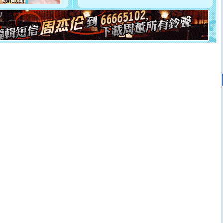
你是我专业！水晶之恋祝你新年快乐
[元旦]
如果上天让我许三个愿望，一是今生今世和你在一
起；二是再生再世和你在一起；三是三生三世和你不再分
离。水晶之恋祝你新年快乐
[元旦]
当我狠下心扭头离去那一刻，你在我身后无助地哭
泣，这痛楚让我明白我多么爱你。我转身抱住你：这猪不
卖了。水晶之恋祝你新年快乐。
[春节]
风柔雨润好月圆，半岛铁盒伴身边，每日尽显开心
颜！冬去春来似水如烟，劳碌人生需尽欢！听一曲轻歌，
道一声平安！新年吉祥万事如愿
[春节]
传说薰衣草有四片叶子：第一片叶子是信仰，第二
片叶子是希望，第三片叶子是爱情，第四片叶子是幸运。
送你一棵薰衣草，愿你新年快乐！