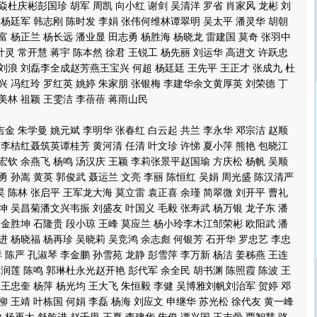
焱杜庆彬彭国珍 胡军 周凯 向小红 谢剑 吴清洋 罗省 肖家风 龙彬 刘
 杨廷军 韩志刚 陈时发 李娟 张伟何维林谭翠明 吴太平 潘灵华 胡朝
富 杨正兰 杨长远 潘业显 田志勇 杨胜海 杨晓龙 雷建国 莫奇 张羽中
灵 常开慧 蒋宇 陈本然 徐君 王锐工 杨先丽 刘运华 高进文 许跃忠
 刘浪 刘磊李全成赵芳燕王宝兴 何超 杨廷廷 王先平 王正才 张成九 杜
兴 冯红玲 罗红英 姚婷 朱家朋 张银梅 李建华余文黄厚英 刘荣德 丁
美林 祖颖 王雯洁 李蓓蓓 蒋雨山民
 朱学曼 姚元斌 李明华 张春红 白云起 共兰 李永华 邓宗洁 赵顺
 李桔红聂筑英谭桂芳 黄河清 任清 叶文珍 许悌 夏小萍 熊艳 包晓江
宏钦 余燕飞 杨鸣 汤汉庆 王颖 李莉张景平赵国瑜 方庆松 杨帆 吴顺
勇 孙嵩 黄英 郭俊武 聂运兰 文亮 李丽 陈恒红 吴娟 周光盛 陈汉清严
 陈林 张启平 王军龙大海 莫立雷 袁正喜 余瑾 简翠微 刘开平 曹礼
坤 吴昌菊潘文兴韦振 刘盛友 叶国义 毛毅 张寿武 杨万银 龙子东 潘
 金胜坤 石隆贵 段小琼 王峰 莫应兰 杨小玲李木江邹荣彬 欧阳武 潘
进 杨晓福 杨再珍 吴晓莉 吴竞鸿 余志彪 何银芳 石开华 罗忠艺 李忠
陈严 孔淑琴 李金鹏 孙雪苑 龙静 彭雪萍 李万新 杨洁 姜秭燕 王连
李润莲 陈鸣 郭琳杜永光赵开艳 彭代军 余全民 胡书渊 陈照霞 陈波 王
 王忠奎 杨萍 杨光均 王大飞 朱恒毅 李健 吴博雅刘帆刘治军 贺婷 邓
柳 王靖 叶栋国 何娟 李磊 杨海 刘应文 申继华 苏光松 徐代友 黄一峰