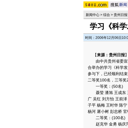
新闻中心
>
综合
>
贵州日报
学习《科学
时间：2006年12月06日10:
【
来源：贵州日报
由中共贵州省委宣传
合举办的学习《科学发
参与下，已经顺利结束
二等奖100名，三等奖
一等奖：(50名)
聂莹 潘旭 王成东 王
广 吴红 刘方怡 王前泽
子平 杨梅 王时华 陈宁
杨河 屠小树 彭忠桥 官
二等奖：(100名)
赵克华 金勇 杨庆萍 