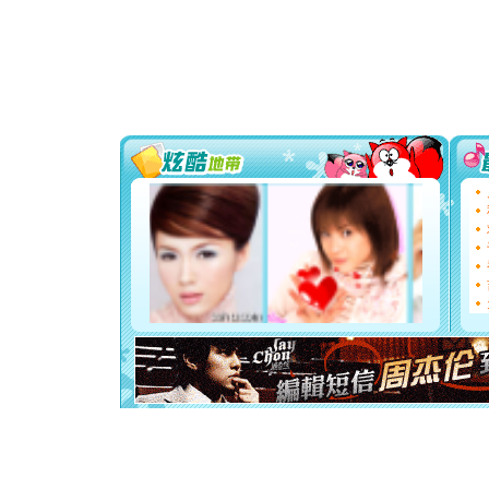
你太多，
要平安！
[圣诞节]
能正大光明
都要快乐噢
[圣诞节]
如意,快乐
[元旦]
看
断电。爱
你是我专
[元旦]
如
起；二是
离。水晶
[元旦]
当
泣，这痛
卖了。水
[春节]
风
颜！冬去
道一声平
[春节]
传
片叶子是
送你一棵