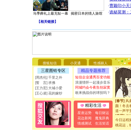
·
曹颖印小天
·
诡秘莫测：
马季葬礼上最无耻一幕
揭密日本的情人旅馆
[圣诞节]
你太多，
【
相关链接
】
要平安！
[圣诞节]
能正大光明
都要快乐噢
[圣诞节]
如意,快乐
[元旦]
看
断电。爱
搜狐短信
小灵通
性感丽人
你是我专
[元旦]
如
三星图铃专区
精品专题推荐
起；二是
短信企业通秀百变功能
[周杰伦] 千里之外
离。水晶
浪漫情怀一起漫步音乐
[誓 言] 求佛
[元旦]
当
同城约会今夜告别寂寞
[王力宏] 大城小爱
泣，这痛
敢来挑战你的球技吗？
[王心凌] 花的嫁纱
卖了。水
[春节]
风
颜！冬去
精彩生活
道一声平
星座运势
每日财运
[春节]
传
花边新闻
魔鬼辞典
片叶子是
今日运程
情感测试
生活笑话
送你一棵
桃花运，
[圣诞节]