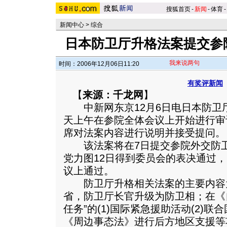
搜狐首页
-
新闻
-
体育
-
新闻中心
>
综合
日本防卫厅升格法案提交参院
我来说两句
时间：2006年12月06日11:20
有奖评新闻
【
来源：千龙网
】
中新网东京12月6日电日本防卫厅
天上午在参院全体会议上开始进行审
席对法案内容进行说明并接受提问。
该法案将在7日提交参院外交防卫
党力图12日得到委员会的表决通过，
议上通过。
防卫厅升格相关法案的主要内容
省，防卫厅长官升级为防卫相；在《
任务”的(1)国际紧急援助活动(2)联合国
《周边事态法》进行后方地区支援等