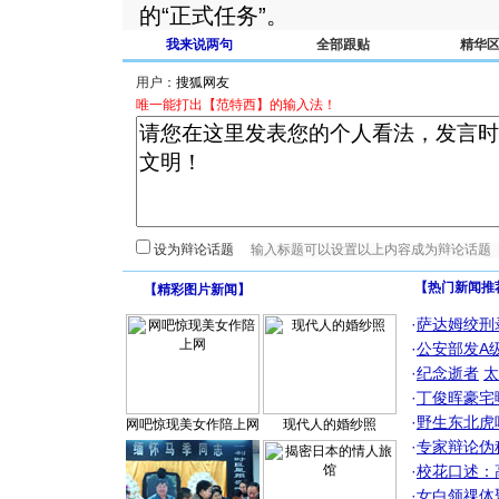
的“正式任务”。
我来说两句
全部跟贴
精华
用户：
唯一能打出【范特西】的输入法！
设为辩论话题
【热门新闻推
【
精彩图片新闻
】
·
萨达姆绞刑
·
公安部发A
·
纪念逝者
太
·
丁俊晖豪宅
·
野生东北虎
网吧惊现美女作陪上网
现代人的婚纱照
·
专家辩论伪
·
校花口述：
·
女白领祼体