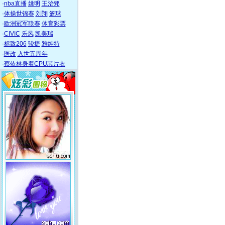
·
nba直播
姚明
王治郅
·
体操世锦赛
刘翔
篮球
·
欧洲冠军联赛
体育彩票
·
CIVIC
乐风
凯美瑞
·
标致206
骏捷
雅绅特
·
医改
入世五周年
·
蔡依林身着CPU芯片衣