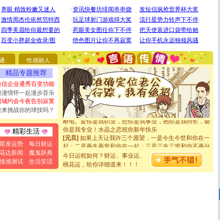
[圣诞节]
圣诞节到了，想想没什么送给你的，又不打算给
你太多，只有给你五千万：千万快乐！千万要健康！千万
要平安！千万要知足！千万不要忘记我！
通
性感丽人
[圣诞节]
不只这样的日子才会想起你,而是这样的日子才
精品专题推荐
能正大光明地骚扰你,告诉你,圣诞要快乐!新年要快乐!天天
都要快乐噢!
短信企业通秀百变功能
[圣诞节]
奉上一颗祝福的心,在这个特别的日子里,愿幸福,
浪漫情怀一起漫步音乐
如意,快乐,鲜花,一切美好的祝愿与你同在.圣诞快乐!
同城约会今夜告别寂寞
[元旦]
看到你我会触电；看不到你我要充电；没有你我会
敢来挑战你的球技吗？
断电。爱你是我职业，想你是我事业，抱你是我特长，吻
你是我专业！水晶之恋祝你新年快乐
精彩生活
[元旦]
如果上天让我许三个愿望，一是今生今世和你在一
起；二是再生再世和你在一起；三是三生三世和你不再分
星座运势
每日财运
离。水晶之恋祝你新年快乐
花边新闻
魔鬼辞典
今日运程如何？财运、事业运、
[元旦]
当我狠下心扭头离去那一刻，你在我身后无助地哭
情感测试
生活笑话
桃花运，给你详细道来！！！
泣，这痛楚让我明白我多么爱你。我转身抱住你：这猪不
卖了。水晶之恋祝你新年快乐。
[春节]
风柔雨润好月圆，半岛铁盒伴身边，每日尽显开心
颜！冬去春来似水如烟，劳碌人生需尽欢！听一曲轻歌，
道一声平安！新年吉祥万事如愿
[春节]
传说薰衣草有四片叶子：第一片叶子是信仰，第二
片叶子是希望，第三片叶子是爱情，第四片叶子是幸运。