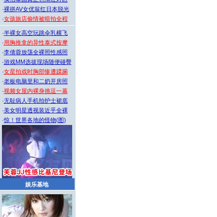
·
裸拼AV女优翁红日本脱光
·
女孩旅店偷情被暗拍全程
·
半裸女高空玩跳伞乳横飞
·
用胸推拿的异性泰式按摩
·
李倩蓉放荡全裸照性感照
·
游戏MM选拔现场随便碰臀
·
女星拍戏时胸部惨遭蹂躏
·
老板电脑里和二奶开房照
·
视频女屋内裸身挑逗一幕
·
无耻病人手机拍护士裙底
·
美女明星透视装近乎全裸
·
惊！世界各地的怪物(图)
娱乐基地