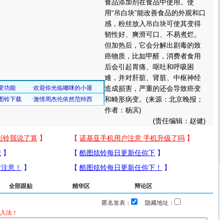
食品添加剂在食品中使用。使
用“吊白块”能改善食品的外观和口
感，粉丝放入吊白块可使其变得
韧性好、爽滑可口、不易煮烂。
但加热后，它会分解出剧毒的致
癌物质，比如甲醛，消费者食用
后会引起胃痛、呕吐和呼吸困
难，并对肝脏、肾脏、中枢神经
造成损害，严重的还会导致癌变
和畸形病变。(来源：北京晚报；
作者：杨滨)
(责任编辑：赵健)
全部跟贴
精华区
辩论区
匿名发表：
隐藏地址：
入法！