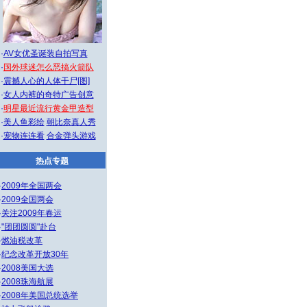
·
AV女优圣诞装自拍写真
·
国外球迷怎么恶搞火箭队
·
震撼人心的人体干尸[图]
·
女人内裤的奇特广告创意
·
明星最近流行黄金甲造型
·
美人鱼彩绘
朝比奈真人秀
·
宠物连连看
合金弹头游戏
热点专题
·
2009年全国两会
·
2009全国两会
·
关注2009年春运
·
"团团圆圆"赴台
·
燃油税改革
·
纪念改革开放30年
·
2008美国大选
·
2008珠海航展
·
2008年美国总统选举