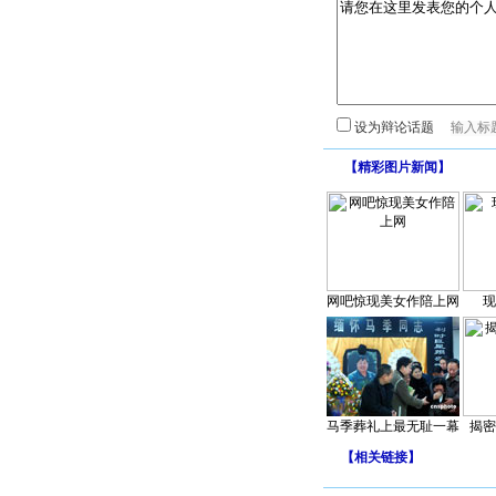
设为辩论话题
【
精彩图片新闻
】
网吧惊现美女作陪上网
现
马季葬礼上最无耻一幕
揭密
【
相关链接
】