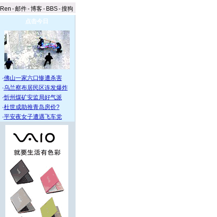
aRen
-
邮件
-
博客
-
BBS
-
搜狗
点击今日
·
佛山一家六口惨遭杀害
·
乌兰察布居民区连发爆炸
·
忻州煤矿安监局好气派
·
杜世成助推青岛房价?
·
平安夜女子遭遇飞车党