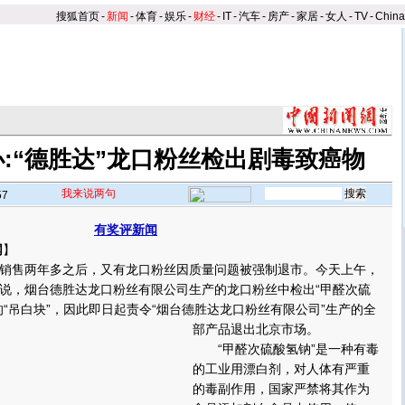
搜狐首页
-
新闻
-
体育
-
娱乐
-
财经
-
IT
-
汽车
-
房产
-
家居
-
女人
-
TV
-
Chin
:“德胜达”龙口粉丝检出剧毒致癌物
我来说两句
57
有奖评新闻
网
】
售两年多之后，又有龙口粉丝因质量问题被强制退市。今天上午，
说，烟台德胜达龙口粉丝有限公司生产的龙口粉丝中检出“甲醛次硫
的“吊白块”，因此即日起责令“烟台德胜达龙口粉丝有限公司”生产的全
部产品退出北京市场。
“甲醛次硫酸氢钠”是一种有毒
的工业用漂白剂，对人体有严重
的毒副作用，国家严禁将其作为