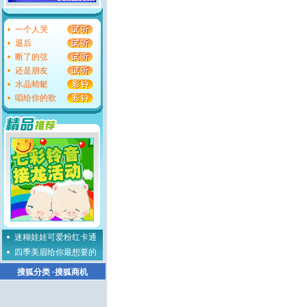
一个人哭
退后
断了的弦
还是朋友
水晶蜻蜓
唱给你的歌
迷糊娃娃可爱粉红卡通
四季美眉给你最想要的
搜狐分类
·
搜狐商机