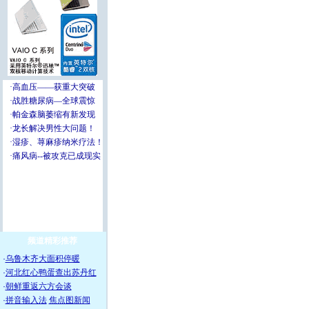
频道精彩推荐
·
乌鲁木齐大面积停暖
·
河北红心鸭蛋查出苏丹红
·
朝鲜重返六方会谈
·
拼音输入法
焦点图新闻