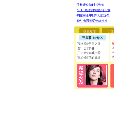
搜狐短信
小灵
三星图铃专区
[周杰伦] 千里之外
[誓 言] 求佛
[王力宏] 大城小爱
[王心凌] 花的嫁纱