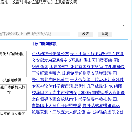
【热门新闻推荐】
·
萨达姆绞刑录像公布
天下头条：很多秘密带入坟墓
·
公安部发A级通缉令 5万悬红佛山灭门案疑凶(图)
·
纪念逝者
太原警察打死北京警察案终审 主犯被枪决
·
丁俊晖豪宅曝光 政府免费送别墅安防弹玻璃(图)
·
野生东北虎咬死黄牛
十大假新闻：垃圾场儿童残肢
代人的婚纱照
·
专家辩论伪科学废留现场混乱 几乎成肢体PK(组图)
·
校花口述：高中时献初夜
2000只蝴蝶贴爱因斯坦像
·
女白领祼体聚会放纵肉体
尚雯婕客串穆桂英(图)
·
曹颖印小天酒店开房照被爆
野外丛林赤裸姐妹花
·
诡秘莫测：二战五大未解之谜
岳飞神话的虚假之处
日本的情人旅馆