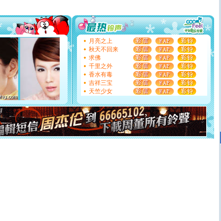
送你一棵薰衣草，愿你新年快乐！
[圣诞节]
圣诞节到了，想想没什么送给你的，又不打算给
你太多，只有给你五千万：千万快乐！千万要健康！千万
要平安！千万要知足！千万不要忘记我！
[圣诞节]
不只这样的日子才会想起你,而是这样的日子才
月亮之上
能正大光明地骚扰你,告诉你,圣诞要快乐!新年要快乐!天天
秋天不回来
都要快乐噢!
求佛
[圣诞节]
奉上一颗祝福的心,在这个特别的日子里,愿幸福,
千里之外
如意,快乐,鲜花,一切美好的祝愿与你同在.圣诞快乐!
香水有毒
[元旦]
看到你我会触电；看不到你我要充电；没有你我会
吉祥三宝
断电。爱你是我职业，想你是我事业，抱你是我特长，吻
天竺少女
你是我专业！水晶之恋祝你新年快乐
[元旦]
如果上天让我许三个愿望，一是今生今世和你在一
起；二是再生再世和你在一起；三是三生三世和你不再分
离。水晶之恋祝你新年快乐
[元旦]
当我狠下心扭头离去那一刻，你在我身后无助地哭
泣，这痛楚让我明白我多么爱你。我转身抱住你：这猪不
卖了。水晶之恋祝你新年快乐。
[春节]
风柔雨润好月圆，半岛铁盒伴身边，每日尽显开心
颜！冬去春来似水如烟，劳碌人生需尽欢！听一曲轻歌，
道一声平安！新年吉祥万事如愿
[春节]
传说薰衣草有四片叶子：第一片叶子是信仰，第二
片叶子是希望，第三片叶子是爱情，第四片叶子是幸运。
送你一棵薰衣草，愿你新年快乐！