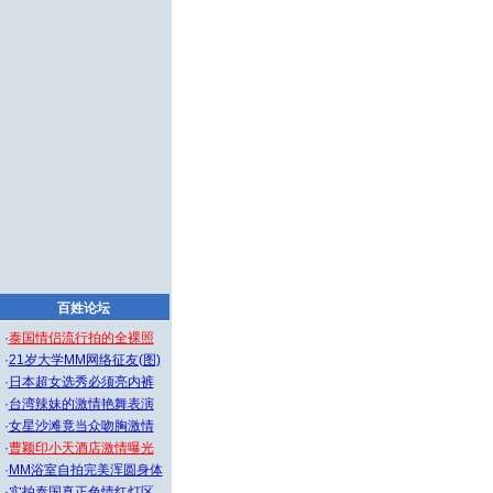
百姓论坛
·
泰国情侣流行拍的全裸照
·
21岁大学MM网络征友(图)
·
日本超女选秀必须亮内裤
·
台湾辣妹的激情艳舞表演
·
女星沙滩竟当众吻胸激情
·
曹颖印小天酒店激情曝光
·
MM浴室自拍完美浑圆身体
·
实拍泰国真正色情红灯区