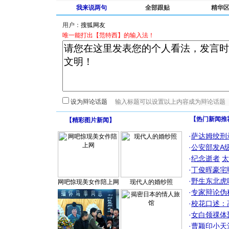
我来说两句
全部跟贴
精华
用户：
唯一能打出【范特西】的输入法！
设为辩论话题
【热门新闻推
【
精彩图片新闻
】
·
萨达姆绞刑
·
公安部发A
·
纪念逝者
太
·
丁俊晖豪宅
·
野生东北虎
网吧惊现美女作陪上网
现代人的婚纱照
·
专家辩论伪
·
校花口述：
·
女白领祼体
·
曹颖印小天