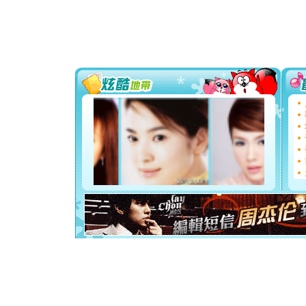
颜！冬去
道一声平
[春节]
传
片叶子是
送你一棵
[圣诞节]
你太多，
要平安！
[圣诞节]
能正大光明
都要快乐噢
[圣诞节]
如意,快乐
[元旦]
看
断电。爱
你是我专
[元旦]
如
起；二是
离。水晶
[元旦]
当
泣，这痛
卖了。水
[春节]
风
颜！冬去
道一声平
[春节]
传