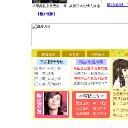
·
诡秘莫测：
马季葬礼上最无耻一幕
揭密日本的情人旅馆
【
相关链接
】
[圣诞节]
你太多，
要平安！
搜狐短信
小灵通
性感丽人
[圣诞节]
三星图铃专区
精品专题推荐
能正大光明
都要快乐噢
短信企业通秀百变功能
[周杰伦] 千里之外
[圣诞节]
浪漫情怀一起漫步音乐
[誓 言] 求佛
如意,快乐
同城约会今夜告别寂寞
[王力宏] 大城小爱
[元旦]
看
敢来挑战你的球技吗？
[王心凌] 花的嫁纱
断电。爱
你是我专
精彩生活
[元旦]
如
起；二是
星座运势
每日财运
离。水晶
花边新闻
魔鬼辞典
今日运程
[元旦]
当
情感测试
生活笑话
桃花运，
泣，这痛
卖了。水
[春节]
风