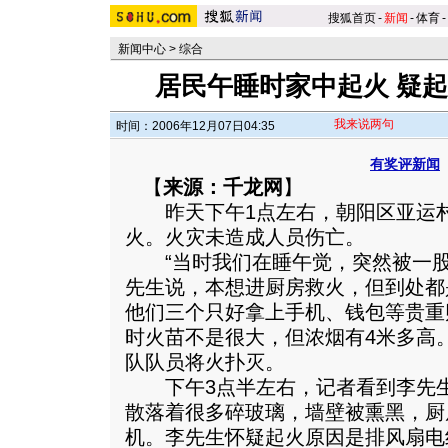
搜狐首页
-
新闻
-
体育
-
新闻中心
>
综合
居民午睡时家中起火 疑
我来说两句
时间：2006年12月07日04:35
有奖评新闻
【
来源：千龙网
】
昨天下午1点左右，朝阳区亚运村
火。火灾未造成人员伤亡。
“当时我们在睡午觉，突然被一股
先生说，本想进厨房救火，但到处都
他们三个只好拿上手机、钱包等贵重
时火苗不是很大，但浓烟有4米多高
队队员将火扑灭。
下午3点半左右，记者看到李先生
散落着很多碎玻璃，墙壁被熏黑，厨
机。李先生怀疑起火原因是排风扇电