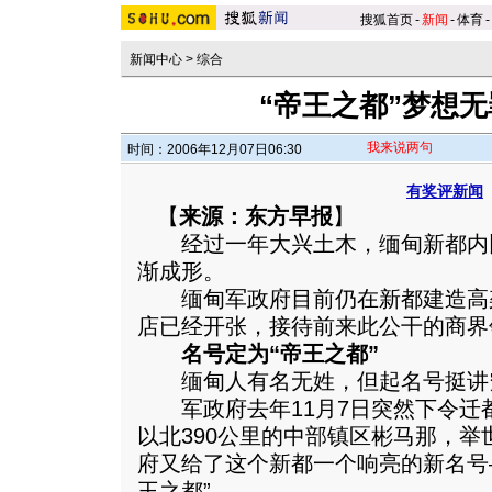
搜狐首页
-
新闻
-
体育
-
新闻中心
>
综合
“帝王之都”梦想
我来说两句
时间：2006年12月07日06:30
有奖评新闻
【
来源：东方早报
】
经过一年大兴土木，缅甸新都内比都（
渐成形。
缅甸军政府目前仍在新都建造高
店已经开张，接待前来此公干的商界
名号定为“帝王之都”
缅甸人有名无姓，但起名号挺讲
军政府去年11月7日突然下令迁
以北390公里的中部镇区彬马那，
府又给了这个新都一个响亮的新名号—
王之都”。