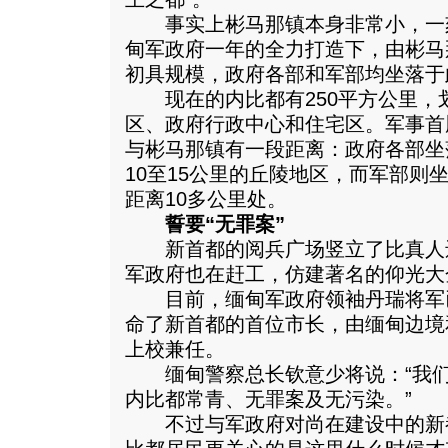
事实上彬马那镇本身非常小，一
甸军政府一年的全力打造下，由彬马
初具规模，政府各部和军部均坐落于
现在的内比都有250平方公里，
区、政府行政中心和住宅区。军事首
与彬马那镇有一段距离：政府各部坐
10至15公里的丘陵地区，而军部则
距离10多公里处。
誓要“无罪案”
新首都的阅兵广场竖立了比真人
军政府也在赶工，仿建著名的仰光大
目前，缅甸军政府领袖丹瑞将军
命了新首都的首位市长，由缅甸边境
上校兼任。
缅甸警察总长钦意少将说：“我们
内比都常青、无罪案及无污染。”
不过与军政府对尚在建设中的新