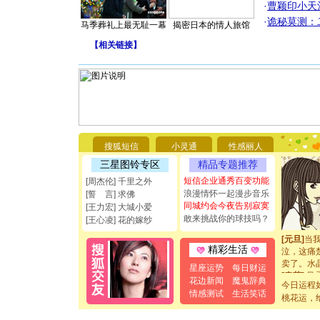
·
曹颖印小天
·
诡秘莫测：
马季葬礼上最无耻一幕
揭密日本的情人旅馆
【
相关链接
】
[圣诞节]
你太多，
要平安！
[圣诞节]
能正大光明
都要快乐噢
[圣诞节]
搜狐短信
小灵通
性感丽人
如意,快乐
[元旦]
看
三星图铃专区
精品专题推荐
断电。爱
短信企业通秀百变功能
[周杰伦] 千里之外
你是我专
浪漫情怀一起漫步音乐
[誓 言] 求佛
[元旦]
如
同城约会今夜告别寂寞
[王力宏] 大城小爱
起；二是
敢来挑战你的球技吗？
[王心凌] 花的嫁纱
离。水晶
[元旦]
当
泣，这痛
精彩生活
卖了。水
星座运势
每日财运
[春节]
风
花边新闻
魔鬼辞典
颜！冬去
今日运程
情感测试
生活笑话
道一声平
桃花运，
[春节]
传
片叶子是