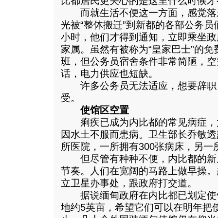
比都居民更关心的是这里什么时候才
而就生活不便这一方面，感觉落
光被“整体搬迁”到新都的各部公务
小时，他们才得到通知，立即乘坐政
家属。虽然有被称为“皇家巴士”的
班，但公务员宿舍条件非常简陋，空
话，电力供应也短缺。
许多公务员无法适应，想要辞职
受。
使馆区空置
痢疾已成为内比都的常见病症，
因水土不服而患病。卫生部长乔敏透
所医院，一所拥有300张病床，另一所
但尽管有种种不便，内比都的新
节奏。人们在宽阔的马路上做早操。
立卫星办事处，跟政府打交道。
据说缅甸政府在内比都已划定使
地约5英亩，希望它们可以在明年把