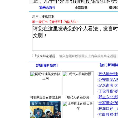
止，几十个外国驻缅甸使馆仍在仰光
我来说两句
全部跟贴
精华
用户：
唯一能打出【范特西】的输入法！
设为辩论话题
【热门新闻推
【
精彩图片新闻
】
·
萨达姆绞刑
·
公安部发A
·
纪念逝者
太
·
丁俊晖豪宅
·
野生东北虎
网吧惊现美女作陪上网
现代人的婚纱照
·
专家辩论伪
·
校花口述：
·
女白领祼体