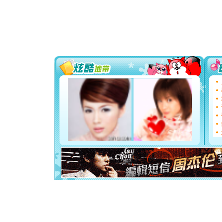
送你一棵
[圣诞节]
你太多，
要平安！
[圣诞节]
能正大光明
都要快乐噢
[圣诞节]
如意,快乐
[元旦]
看
断电。爱
你是我专
[元旦]
如
起；二是
离。水晶
[元旦]
当
泣，这痛
卖了。水
[春节]
风
颜！冬去
道一声平
[春节]
传
片叶子是
送你一棵