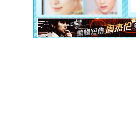
断电。爱
你是我专
[元旦]
如
起；二是
离。水晶
[元旦]
当
泣，这痛
卖了。水
[春节]
风
颜！冬去
道一声平
[春节]
传
片叶子是
送你一棵