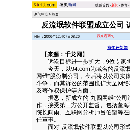
搜狐首页
-
新闻
-
体育
-
新闻中心
>
综合
反流氓软件联盟成立公司 
我来说两句
时间：2006年12月07日08:26
有奖评新闻
【
来源：千龙网
】
诉讼目标进一步扩大，9位专家将
今天，以94.com为域名的反流
网维”股份制公司，今后将以公司实
斗争，而其诉讼的范围也扩大至网络
及著作权保护等方面。
据悉，新成立的“九四网维”公司
作，接受第三方公开监督。包括董海
院长阎雨、互联网分析师吕伯望等在
任董事。
面对“反流氓软件联盟以公司形式