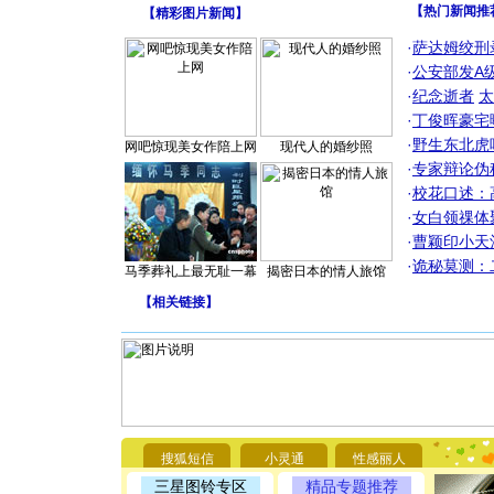
【热门新闻推
【
精彩图片新闻
】
·
萨达姆绞刑
·
公安部发A
·
纪念逝者
太
·
丁俊晖豪宅
·
野生东北虎
网吧惊现美女作陪上网
现代人的婚纱照
·
专家辩论伪
·
校花口述：
·
女白领祼体
·
曹颖印小天
·
诡秘莫测：
马季葬礼上最无耻一幕
揭密日本的情人旅馆
【
相关链接
】
[圣诞节]
你太多，
要平安！
搜狐短信
小灵通
性感丽人
[圣诞节]
能正大光明
三星图铃专区
精品专题推荐