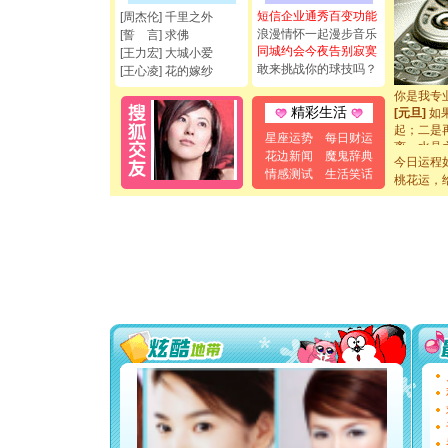
都要快乐噢
短信企业通秀百变功能
[周杰伦] 千里之外
[圣诞节]
浪漫情怀一起漫步音乐
[誓 言] 求佛
如意,快乐
同城约会今夜告别寂寞
[王力宏] 大城小爱
[元旦]
看
敢来挑战你的球技吗？
[王心凌] 花的嫁纱
断电。爱
你是我专
[元旦]
如
精彩生活
起；二是
星座运势
每日财运
离。水晶
花边新闻
魔鬼辞典
[元旦]
当
今日运程
情感测试
生活笑话
泣，这痛
桃花运，
卖了。水
[春节]
风
颜！冬去
道一声平
[春节]
传
片叶子是
送你一棵
[圣诞节]
你太多，
要平安！
[圣诞节]
能正大光明
都要快乐噢
[圣诞节]
如意,快乐
[元旦]
看