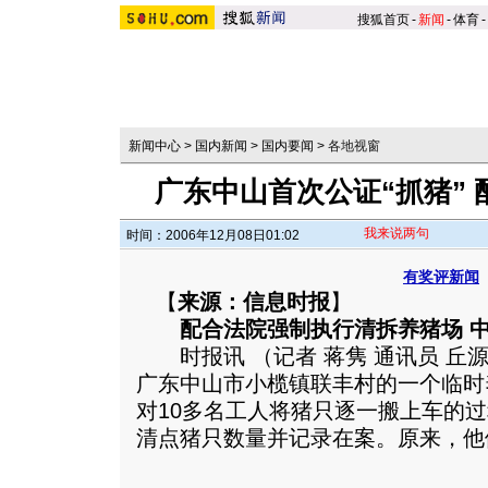
搜狐首页
-
新闻
-
体育
-
新闻中心
>
国内新闻
>
国内要闻
>
各地视窗
广东中山首次公证“抓猪”
我来说两句
时间：2006年12月08日01:02
有奖评新闻
【
来源：信息时报
】
配合法院强制执行清拆养猪场 中
时报讯 （记者 蒋隽 通讯员 丘源
广东中山市小榄镇联丰村的一个临时
对10多名工人将猪只逐一搬上车的
清点猪只数量并记录在案。
原来，他