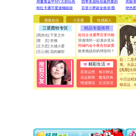
你太多，
要平安！
[圣诞节]
能正大光明
搜狐短信
小灵通
性感丽人
都要快乐噢
[圣诞节]
三星图铃专区
精品专题推荐
如意,快乐
短信企业通秀百变功能
[周杰伦] 千里之外
[元旦]
看
浪漫情怀一起漫步音乐
[誓 言] 求佛
断电。爱
同城约会今夜告别寂寞
[王力宏] 大城小爱
你是我专
敢来挑战你的球技吗？
[王心凌] 花的嫁纱
[元旦]
如
起；二是
离。水晶
精彩生活
[元旦]
当
星座运势
每日财运
泣，这痛
花边新闻
魔鬼辞典
卖了。水
今日运程
情感测试
生活笑话
[春节]
风
桃花运，
颜！冬去
道一声平
[春节]
传
片叶子是
送你一棵
[圣诞节]
你太多，
要平安！
[圣诞节]
能正大光明