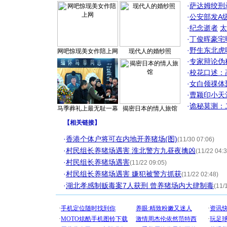
·
萨达姆绞刑
·
公安部发A
·
纪念逝者
太
·
丁俊晖豪宅
·
野生东北虎
网吧惊现美女作陪上网
现代人的婚纱照
·
专家辩论伪
·
校花口述：
·
女白领祼体
·
曹颖印小天
·
诡秘莫测：
马季葬礼上最无耻一幕
揭密日本的情人旅馆
【
相关链接
】
·
香港个体户将可在内地开养猪场(图)
(11/30 07:06)
·
村民组长养猪场遇害 淮北警方九昼夜擒凶
(11/22 04:3
·
村民组长养猪场遇害
(11/22 09:05)
·
村民组长养猪场遇害 嫌犯被警方抓获
(11/22 02:48)
·
湖北孝感制贩毒案7人获刑 曾养猪场内大肆制毒
(11/
[圣诞节]