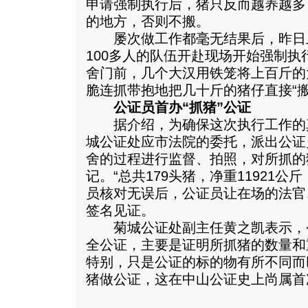
申请强制执行后，猪只反而越养越多
的地方，否则不搬。
屡次做工作都毫无结果后，昨日上
100多人的队伍开赴现场开始强制
舍门前，几个大汉用铁笼将上百斤的
脆连抓带抱地把几十斤的猪仔直接“搬
公证员首办“抓猪”公证
据介绍，为确保这次执行工作的
城公证处应市法院的委托，派出公证
舍的过程进行监督、拍照，对所抓的
记。“总共179头猪，净重11921公
员核对无误后，公证员让在场的法官
签名见证。
菊城公证处副主任黄之凯表示，
全公证，主要是证明所抓猪的数量和
特别，只是公证的标的物有所不同而
猪做公证，这在中山公证史上尚属首