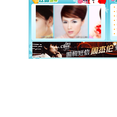
都要快乐噢
[圣诞节]
如意,快乐
[元旦]
看
断电。爱
你是我专
[元旦]
如
起；二是
离。水晶
[元旦]
当
泣，这痛
卖了。水
[春节]
风
颜！冬去
道一声平
[春节]
传
片叶子是
送你一棵