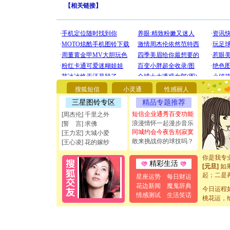
【
相关链接
】
[圣诞节]
你太多，
要平安！
搜狐短信
小灵通
性感丽人
[圣诞节]
能正大光明
三星图铃专区
精品专题推荐
都要快乐噢
短信企业通秀百变功能
[周杰伦] 千里之外
[圣诞节]
浪漫情怀一起漫步音乐
[誓 言] 求佛
如意,快乐
同城约会今夜告别寂寞
[王力宏] 大城小爱
[元旦]
看
敢来挑战你的球技吗？
[王心凌] 花的嫁纱
断电。爱
你是我专
[元旦]
如
精彩生活
起；二是
星座运势
每日财运
离。水晶
花边新闻
魔鬼辞典
[元旦]
当
今日运程
情感测试
生活笑话
泣，这痛
桃花运，
卖了。水
[春节]
风
颜！冬去