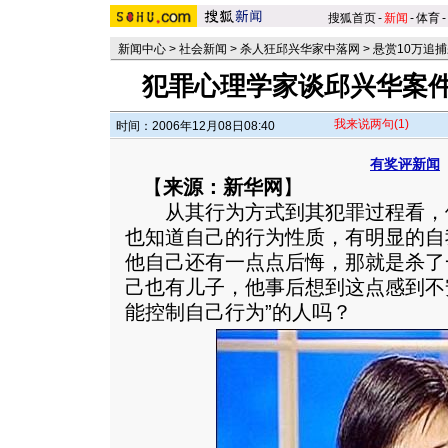
搜狐首页
-
新闻
-
体育
-
新闻中心
>
社会新闻
>
杀人狂邱兴华家中落网
>
悬赏10万追
犯罪心理学家谈邱兴华案件
我来说两句
(1)
时间：2006年12月08日08:40
有奖评新闻
【
来源：新华网
】
从其行为方式到其犯罪过程看，
也知道自己的行为性质，有明显的自
他自己还有一点点后悔，那就是杀了
己也有儿子，他事后想到这点感到不
能控制自己行为”的人吗？