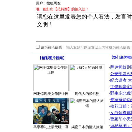
用户：
唯一能打出【范特西】的输入法！
设为辩论话题
【热门新闻推
【
精彩图片新闻
】
·
萨达姆绞刑
·
公安部发A
·
纪念逝者
太
·
丁俊晖豪宅
·
野生东北虎
网吧惊现美女作陪上网
现代人的婚纱照
·
专家辩论伪
·
校花口述：
·
女白领祼体
·
曹颖印小天
·
诡秘莫测：
马季葬礼上最无耻一幕
揭密日本的情人旅馆