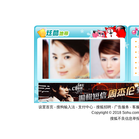
道一声平
[春节]
传
片叶子是
送你一棵
[圣诞节]
你太多，
要平安！
[圣诞节]
能正大光明
都要快乐噢
[圣诞节]
如意,快乐
[元旦]
看
断电。爱
你是我专
[元旦]
如
起；二是
离。水晶
[元旦]
当
泣，这痛
卖了。水
设置首页
-
搜狗输入法
-
支付中心
-
搜狐招聘
-
广告服务
-
客
[春节]
风
Copyright © 2018 Sohu.com I
颜！冬去
搜狐不良信息举
道一声平
[春节]
传
片叶子是
送你一棵