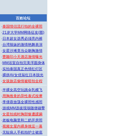
百姓论坛
·
泰国情侣流行拍的全裸照
·
21岁大学MM网络征友(图)
·
日本超女选秀必须亮内裤
·
台湾辣妹的激情艳舞表演
·
女星沙滩竟当众吻胸激情
·
曹颖印小天酒店激情曝光
·
MM浴室自拍完美浑圆身体
·
实拍泰国真正色情红灯区
·
裸拼AV女优翁红日本脱光
·
女孩旅店偷情被暗拍全程
·
半裸女高空玩跳伞乳横飞
·
用胸推拿的异性泰式按摩
·
李倩蓉放荡全裸照性感照
·
游戏MM选拔现场随便碰臀
·
女星拍戏时胸部惨遭蹂躏
·
老板电脑里和二奶开房照
·
视频女屋内裸身挑逗一幕
·
无耻病人手机拍护士裙底