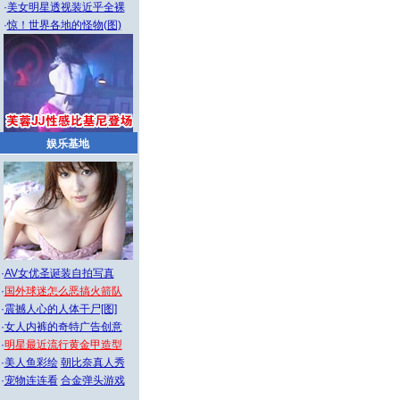
·
美女明星透视装近乎全裸
·
惊！世界各地的怪物(图)
娱乐基地
·
AV女优圣诞装自拍写真
·
国外球迷怎么恶搞火箭队
·
震撼人心的人体干尸[图]
·
女人内裤的奇特广告创意
·
明星最近流行黄金甲造型
·
美人鱼彩绘
朝比奈真人秀
·
宠物连连看
合金弹头游戏