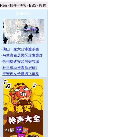
aRen
-
邮件
-
博客
-
BBS
-
搜狗
点击今日
·
佛山一家六口惨遭杀害
·
乌兰察布居民区连发爆炸
·
忻州煤矿安监局好气派
·
杜世成助推青岛房价?
·
平安夜女子遭遇飞车党