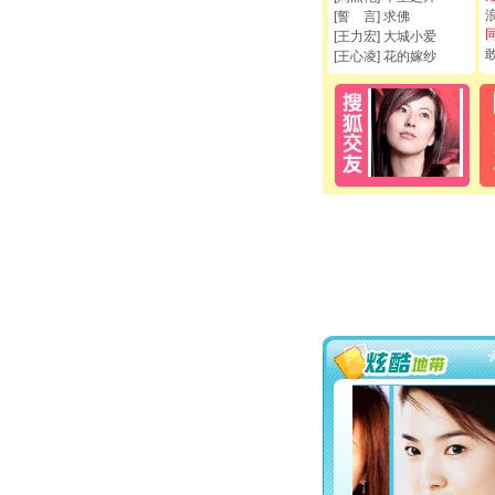
[誓 言] 求佛
[王力宏] 大城小爱
[王心凌] 花的嫁纱