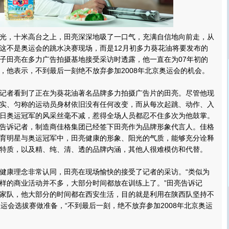
，十米高台之上，田亮深深地吸了一口气，充满自信地向前走，从
这不是奥运会的跳水决赛现场，而是12月初多力葵花油将要发布的
子田亮在多力广告拍摄基地接受采访时透露，他一直在为07年初的
，他表示，不到最后一刻绝不放弃参加2008年北京奥运会的机会。
者看到了正在为葵花油著名品牌多力拍摄广告片的田亮。尽管他现
实、匀称的运动员身材依旧没有任何改变，而从每次起跳、动作、入
日奥运冠军的风采丝毫不减，惹得全场人员都忍不住多次为他鼓掌。
告诉记者，制造商佳格集团已经签下田亮作为品牌形象代言人。佳格
育明星与奥运冠军中，田亮健康的形象、阳光的气质，能够充分诠释
特质，以及精、纯、清、透的品牌内涵，其他人很难模仿和代替。
康理念非常认同，田亮在现场愉快的接受了记者的采访。“类似为
样的商业活动并不多，大部分时间都放在训练上了。”田亮告诉记
家队，他大部分的时间都在西安生活，目的就是利用在陕西队坚持不
奥运会选拔赛做准备，“不到最后一刻，绝不放弃参加2008年北京奥运