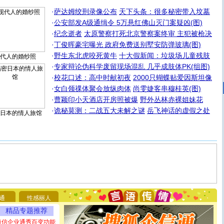
·
萨达姆绞刑录像公布
天下头条：很多秘密带入坟墓
·
公安部发A级通缉令 5万悬红佛山灭门案疑凶(图)
·
纪念逝者
太原警察打死北京警察案终审 主犯被枪决
·
丁俊晖豪宅曝光 政府免费送别墅安防弹玻璃(图)
·
野生东北虎咬死黄牛
十大假新闻：垃圾场儿童残肢
代人的婚纱照
·
专家辩论伪科学废留现场混乱 几乎成肢体PK(组图)
·
校花口述：高中时献初夜
2000只蝴蝶贴爱因斯坦像
·
女白领祼体聚会放纵肉体
尚雯婕客串穆桂英(图)
·
曹颖印小天酒店开房照被爆
野外丛林赤裸姐妹花
·
诡秘莫测：二战五大未解之谜
岳飞神话的虚假之处
日本的情人旅馆
[圣诞节]
圣诞节到了，想想没什么送给你的，又不打算给
你太多，只有给你五千万：千万快乐！千万要健康！千万
要平安！千万要知足！千万不要忘记我！
通
性感丽人
[圣诞节]
不只这样的日子才会想起你,而是这样的日子才
精品专题推荐
能正大光明地骚扰你,告诉你,圣诞要快乐!新年要快乐!天天
都要快乐噢!
短信企业通秀百变功能