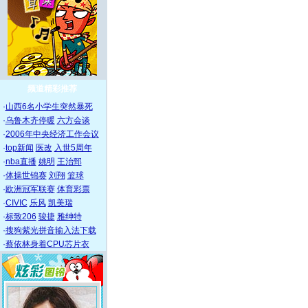
频道精彩推荐
·
山西6名小学生突然暴死
·
乌鲁木齐停暖
六方会谈
·
2006年中央经济工作会议
·
top新闻
医改
入世5周年
·
nba直播
姚明
王治郅
·
体操世锦赛
刘翔
篮球
·
欧洲冠军联赛
体育彩票
·
CIVIC
乐风
凯美瑞
·
标致206
骏捷
雅绅特
·
搜狗紫光拼音输入法下载
·
蔡依林身着CPU芯片衣