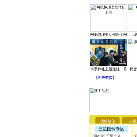
网吧惊现美女作陪上网
现
马季葬礼上最无耻一幕
揭密
【
相关链接
】
搜狐短信
小灵
三星图铃专区
[周杰伦] 千里之外