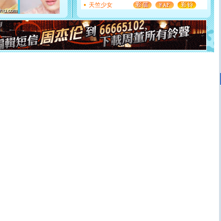
断电。爱你是我职业，想你是我事业，抱你是我特长，吻
天竺少女
你是我专业！水晶之恋祝你新年快乐
[元旦]
如果上天让我许三个愿望，一是今生今世和你在一
起；二是再生再世和你在一起；三是三生三世和你不再分
离。水晶之恋祝你新年快乐
[元旦]
当我狠下心扭头离去那一刻，你在我身后无助地哭
泣，这痛楚让我明白我多么爱你。我转身抱住你：这猪不
卖了。水晶之恋祝你新年快乐。
[春节]
风柔雨润好月圆，半岛铁盒伴身边，每日尽显开心
颜！冬去春来似水如烟，劳碌人生需尽欢！听一曲轻歌，
道一声平安！新年吉祥万事如愿
[春节]
传说薰衣草有四片叶子：第一片叶子是信仰，第二
片叶子是希望，第三片叶子是爱情，第四片叶子是幸运。
送你一棵薰衣草，愿你新年快乐！