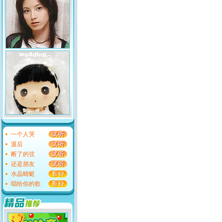
一个人哭
退后
断了的弦
还是朋友
水晶蜻蜓
唱给你的歌