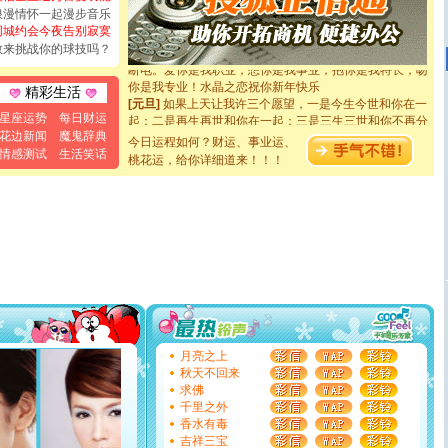
[圣诞节]
奉上一颗祝福的心,在这个特别的日子里,愿幸福,
浪漫情怀一起漫步音乐
如意,快乐,鲜花,一切美好的祝愿与你同在.圣诞快乐!
同城约会今夜告别寂寞
[元旦]
看到你我会触电；看不到你我要充电；没有你我会
敢来挑战你的球技吗？
断电。爱你是我职业，想你是我事业，抱你是我特长，吻
你是我专业！水晶之恋祝你新年快乐
精彩生活
[元旦]
如果上天让我许三个愿望，一是今生今世和你在一
起；二是再生再世和你在一起；三是三生三世和你不再分
星座运势
每日财运
离。水晶之恋祝你新年快乐
花边新闻
魔鬼辞典
今日运程如何？财运、事业运、
[元旦]
当我狠下心扭头离去那一刻，你在我身后无助地哭
情感测试
生活笑话
桃花运，给你详细道来！！！
泣，这痛楚让我明白我多么爱你。我转身抱住你：这猪不
卖了。水晶之恋祝你新年快乐。
[春节]
风柔雨润好月圆，半岛铁盒伴身边，每日尽显开心
颜！冬去春来似水如烟，劳碌人生需尽欢！听一曲轻歌，
道一声平安！新年吉祥万事如愿
[春节]
传说薰衣草有四片叶子：第一片叶子是信仰，第二
片叶子是希望，第三片叶子是爱情，第四片叶子是幸运。
送你一棵薰衣草，愿你新年快乐！
[圣诞节]
圣诞节到了，想想没什么送给你的，又不打算给
你太多，只有给你五千万：千万快乐！千万要健康！千万
要平安！千万要知足！千万不要忘记我！
[圣诞节]
不只这样的日子才会想起你,而是这样的日子才
月亮之上
能正大光明地骚扰你,告诉你,圣诞要快乐!新年要快乐!天天
秋天不回来
都要快乐噢!
求佛
[圣诞节]
奉上一颗祝福的心,在这个特别的日子里,愿幸福,
千里之外
如意,快乐,鲜花,一切美好的祝愿与你同在.圣诞快乐!
香水有毒
[元旦]
看到你我会触电；看不到你我要充电；没有你我会
吉祥三宝