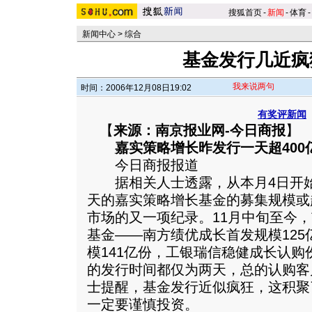
搜狐首页
-
新闻
-
体育
-
新闻中心
>
综合
基金发行几近疯
我来说两句
时间：2006年12月08日19:02
有奖评新闻
【
来源：南京报业网-今日商报
】
嘉实策略增长昨发行一天超400
今日商报报道
据相关人士透露，从本月4日开始
天的嘉实策略增长基金的募集规模或
市场的又一项纪录。11月中旬至今
基金——南方绩优成长首发规模12
模141亿份，工银瑞信稳健成长认购
的发行时间都仅为两天，总的认购客户
士提醒，基金发行近似疯狂，这积聚
一定要谨慎投资。