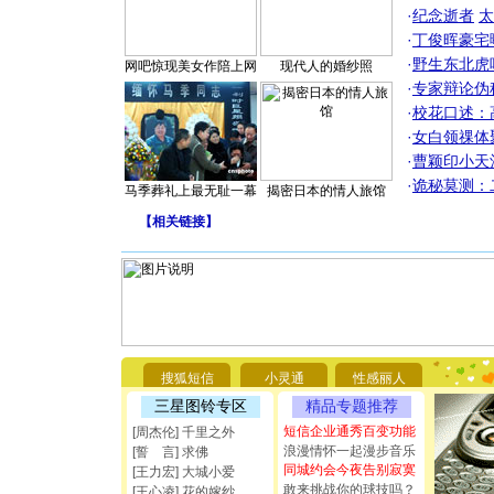
·
纪念逝者
太
·
丁俊晖豪宅
·
野生东北虎
网吧惊现美女作陪上网
现代人的婚纱照
·
专家辩论伪
·
校花口述：
·
女白领祼体
·
曹颖印小天
·
诡秘莫测：
马季葬礼上最无耻一幕
揭密日本的情人旅馆
【
相关链接
】
[圣诞节]
你太多，
要平安！
搜狐短信
小灵通
性感丽人
[圣诞节]
三星图铃专区
精品专题推荐
能正大光明
短信企业通秀百变功能
[周杰伦] 千里之外
都要快乐噢
浪漫情怀一起漫步音乐
[誓 言] 求佛
[圣诞节]
同城约会今夜告别寂寞
如意,快乐
[王力宏] 大城小爱
敢来挑战你的球技吗？
[元旦]
看
[王心凌] 花的嫁纱