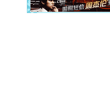
起；二是
离。水晶
[元旦]
当
泣，这痛
卖了。水
[春节]
风
颜！冬去
道一声平
[春节]
传
片叶子是
送你一棵