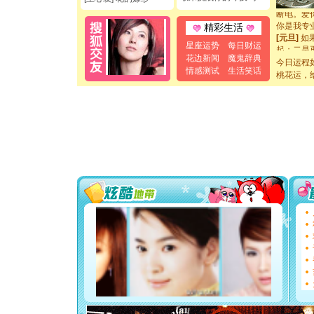
断电。爱
你是我专
精彩生活
[元旦]
如
起；二是
星座运势
每日财运
离。水晶
花边新闻
魔鬼辞典
今日运程
[元旦]
当
情感测试
生活笑话
桃花运，
泣，这痛
卖了。水
[春节]
风
颜！冬去
道一声平
[春节]
传
片叶子是
送你一棵
[圣诞节]
你太多，
要平安！
[圣诞节]
能正大光明
都要快乐噢
[圣诞节]
如意,快乐
[元旦]
看
断电。爱
你是我专
[元旦]
如