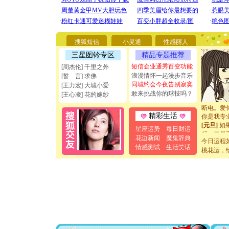
[圣诞节]
你太多，
搜狐短信
小灵通
性感丽人
要平安！
[圣诞节]
三星图铃专区
精品专题推荐
能正大光明
短信企业通秀百变功能
[周杰伦] 千里之外
都要快乐噢
浪漫情怀一起漫步音乐
[誓 言] 求佛
[圣诞节]
同城约会今夜告别寂寞
[王力宏] 大城小爱
如意,快乐
敢来挑战你的球技吗？
[王心凌] 花的嫁纱
[元旦]
看
断电。爱
你是我专
精彩生活
[元旦]
如
星座运势
每日财运
起；二是
花边新闻
魔鬼辞典
离。水晶
今日运程
[元旦]
当
情感测试
生活笑话
桃花运，
泣，这痛
卖了。水
[春节]
风
颜！冬去
道一声平
[春节]
传
片叶子是
送你一棵
[圣诞节]