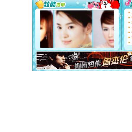
你太多，
要平安！
[圣诞节]
能正大光明
都要快乐噢
[圣诞节]
如意,快乐
[元旦]
看
断电。爱
你是我专
[元旦]
如
起；二是
离。水晶
[元旦]
当
泣，这痛
卖了。水
[春节]
风
颜！冬去
道一声平
[春节]
传
片叶子是
送你一棵