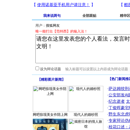
我来说两句
全部跟贴
精华
用户：
唯一能打出【范特西】的输入法！
设为辩论话题
【热门新闻推
【
精彩图片新闻
】
·
萨达姆绞刑
·
公安部发A
·
纪念逝者
太
·
丁俊晖豪宅
·
野生东北虎
网吧惊现美女作陪上网
现代人的婚纱照
·
专家辩论伪
·
校花口述：