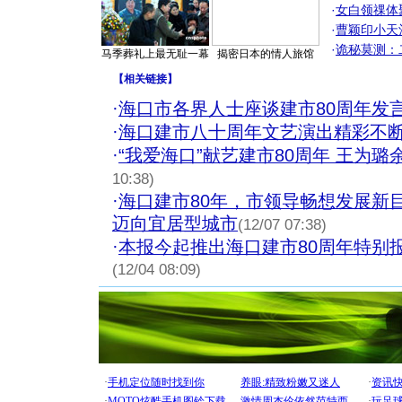
·
女白领祼体
·
曹颖印小天
·
诡秘莫测：
马季葬礼上最无耻一幕
揭密日本的情人旅馆
【
相关链接
】
·
海口市各界人士座谈建市80周年发
·
海口建市八十周年文艺演出精彩不断
·
“我爱海口”献艺建市80周年 王为璐
10:38)
·
海口建市80年，市领导畅想发展新
迈向宜居型城市
(12/07 07:38)
·
本报今起推出海口建市80周年特别
(12/04 08:09)