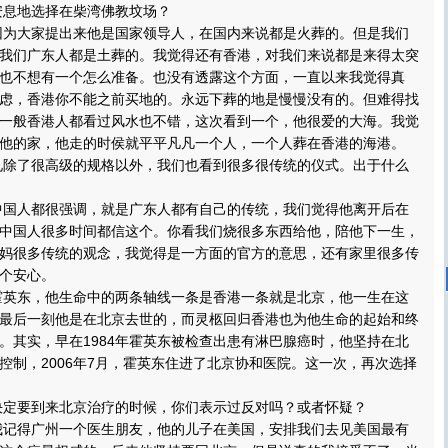
息地选择在柴湾佛教坟场？
大家提出来他是国家领导人，在国内来说都是火葬的。但是我们
我们广东人都是土葬的。我觉得还有香港，对我们来说都是来得太突
也不想有一个怎么准备。也没有透露这个方面，一直以来我觉得真
虑，香港你不能之前买地的。永远下葬的地是慢慢没有的。但难得找
一般香港人都看过风水也不错，这次看到一个，他很爱的大海。我觉
他的家，他走的时侯就平平凡凡一个人，一个人葬在香港的海港。
了很高级的规格以外，我们也看到很多很传统的仪式。出于什么
人都很强调，就是广东人都有自己的传统，我们觉得他离开后在
中国人很多时间都信这个。你看我们烧很多东西给他，陪他下一生，
妈很多传统的观念，我觉得是一方面的官方的意思，还有家里很多传
个安心。
东，他生命中的两条轴线一条是香港一条就是北京，他一生在这
最后一刻他是在北京去世的，而灵柩回归香港也为他生命的起始和终
。其实，早在1984年霍英东被检查出患有淋巴腺癌时，他坚持在北
控制，2006年7月，霍英东住进了北京协和医院。这一次，再次选择
要到来北京治疗的时候，你们表示过反对吗？或者怀疑？
得广州一个医生朋友，他的儿子在美国，安排我们去见美国最有