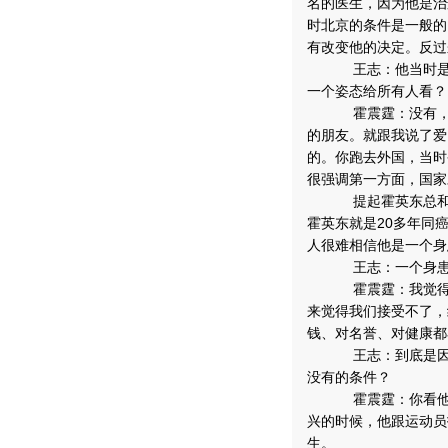
名的医生，因为他是治
时北京的条件是一般的
有改变他的决定。反过
王志：他当时是真
一个姿态给所有人看？
霍震霆：没有，我
的朋友。就跟我说了爱
的。你跑去外国，当时
很强调第一方面，国家
提起霍英东总和爱
霍英东就是20多年同
人很难相信他是一个身
王志：一个身患绝
霍震霆：我觉得他
来觉得我们接受不了，
钱、对名誉、对健康都
王志：到底是因为
没有的条件？
霍震霆：你看他的
兴的时候，他跟运动员
生。