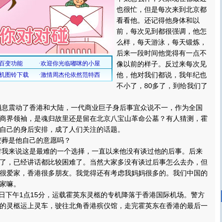
也很忙，但是每次来到北京都
看看他。还记得他身体和以
前，每次见到都很强调，他怎
么样，每天游泳，每天锻炼，
后来一段时间他觉得有一点不
像以前的样子。反过来每次见
他，他对我们都说，我年纪也
不小了，80多了，到给我们了
震动了香港和大陆，一代商业巨子身后事宜众说不一，作为全国
商界领袖，是魂归故里还是留在北京八宝山革命公墓？有人猜测，霍
自己的身后安排，成了人们关注的话题。
葬是他自己的意愿吗？
来说这是最难的一个选择，一直以来他没有谈过他的后事。后来
了，已经讲话都比较困难了。当然大家多没有谈过后事怎么去办，但
很爱家，香港很多朋友。我觉得还有考虑我妈妈很多的。我们中国的
家嘛。
1日下午1点15分，运载霍英东灵柩的专机降落于香港国际机场。警方
的灵柩运上灵车，驶往北角香港殡仪馆，走完霍英东在香港的最后一