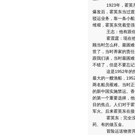
1923年，霍英
爆发后，霍英东当过渡
驳运业务，靠一条小船
维艰，霍英东凭着坚强
王志：他有跟你
霍震霆：现在他条
顾当时怎么样。最困难
世了，当时养家的责任
跟我们谈，当时最困难
不错了，但是不要忘记
这是1952年的报
最大的一艘渔船，195
两名船员罹难。当时正
的新中国实施禁运。香
的第一个重要选择，他
目的焦点。人们对于霍
军火。后来霍英东在接
霍英东：完全没有
药、有的做五金。
冒险运送物资开始