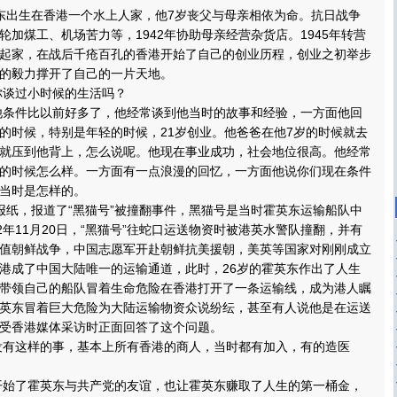
东出生在香港一个水上人家，他7岁丧父与母亲相依为命。抗日战争
轮加煤工、机场苦力等，1942年协助母亲经营杂货店。1945年转营
起家，在战后千疮百孔的香港开始了自己的创业历程，创业之初举步
的毅力撑开了自己的一片天地。
谈过小时候的生活吗？
件比以前好多了，他经常谈到他当时的故事和经验，一方面他回
的时候，特别是年轻的时候，21岁创业。他爸爸在他7岁的时候就去
就压到他背上，怎么说呢。他现在事业成功，社会地位很高。他经常
的时候怎么样。一方面有一点浪漫的回忆，一方面他说你们现在条件
当时是怎样的。
纸，报道了“黑猫号”被撞翻事件，黑猫号是当时霍英东运输船队中
2年11月20日，“黑猫号”往蛇口运送物资时被港英水警队撞翻，并有
值朝鲜战争，中国志愿军开赴朝鲜抗美援朝，美英等国家对刚刚成立
港成了中国大陆唯一的运输通道，此时，26岁的霍英东作出了人生
带领自己的船队冒着生命危险在香港打开了一条运输线，成为港人瞩
英东冒着巨大危险为大陆运输物资众说纷纭，甚至有人说他是在运送
受香港媒体采访时正面回答了这个问题。
这样的事，基本上所有香港的商人，当时都有加入，有的造医
了霍英东与共产党的友谊，也让霍英东赚取了人生的第一桶金，