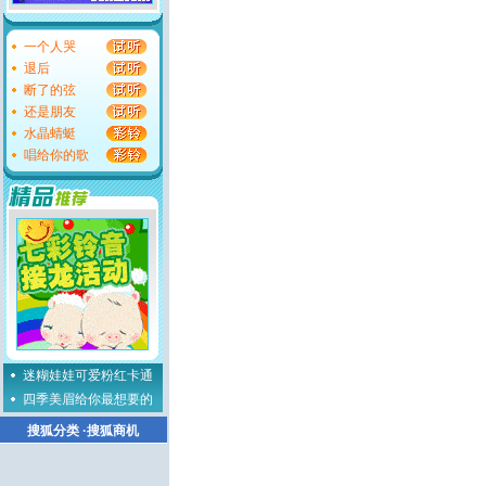
一个人哭
退后
断了的弦
还是朋友
水晶蜻蜓
唱给你的歌
迷糊娃娃可爱粉红卡通
四季美眉给你最想要的
搜狐分类
·
搜狐商机