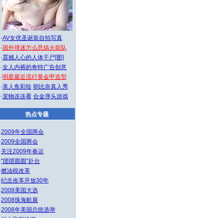
·
AV女优圣诞装自拍写真
·
国外球迷怎么恶搞火箭队
·
震撼人心的人体干尸[图]
·
女人内裤的奇特广告创意
·
明星最近流行黄金甲造型
·
美人鱼彩绘
朝比奈真人秀
·
宠物连连看
合金弹头游戏
热点专题
·
2009年全国两会
·
2009全国两会
·
关注2009年春运
·
"团团圆圆"赴台
·
燃油税改革
·
纪念改革开放30年
·
2008美国大选
·
2008珠海航展
·
2008年美国总统选举