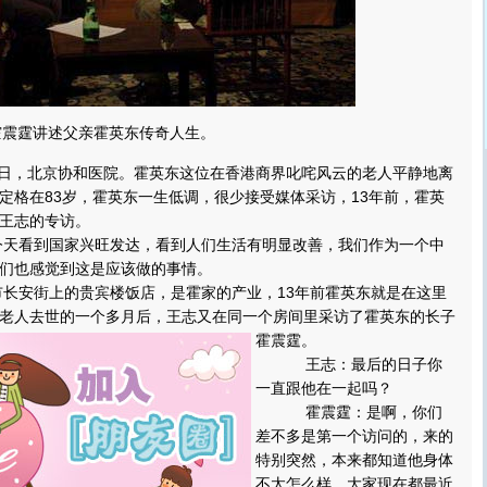
霍震霆讲述父亲霍英东传奇人生。
8日，北京协和医院。霍英东这位在香港商界叱咤风云的老人平静地离
定格在83岁，霍英东一生低调，很少接受媒体采访，13年前，霍英
王志的专访。
看到国家兴旺发达，看到人们生活有明显改善，我们作为一个中
们也感觉到这是应该做的事情。
安街上的贵宾楼饭店，是霍家的产业，13年前霍英东就是在这里
老人去世的一个多月后，王志又在同一个房间里采访了霍英东的长子
霍震霆。
王志：最后的日子你
一直跟他在一起吗？
霍震霆：是啊，你们
差不多是第一个访问的，来的
特别突然，本来都知道他身体
不太怎么样，大家现在都最近