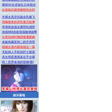
·
裸拼AV女优翁红日本脱光
·
女孩旅店偷情被暗拍全程
·
半裸女高空玩跳伞乳横飞
·
用胸推拿的异性泰式按摩
·
李倩蓉放荡全裸照性感照
·
游戏MM选拔现场随便碰臀
·
女星拍戏时胸部惨遭蹂躏
·
老板电脑里和二奶开房照
·
视频女屋内裸身挑逗一幕
·
无耻病人手机拍护士裙底
·
美女明星透视装近乎全裸
·
惊！世界各地的怪物(图)
娱乐基地