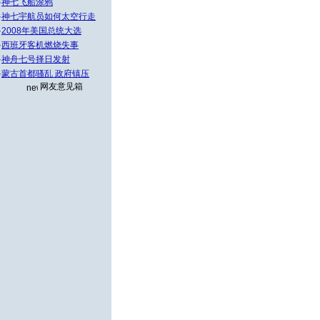
·
神七飞船涂鸦
·
神七宇航员如何太空行走
·
2008年美国总统大选
·
西班牙客机燃烧失事
·
神舟七号择日发射
·
蒙古首都骚乱 政府镇压
网友意见箱