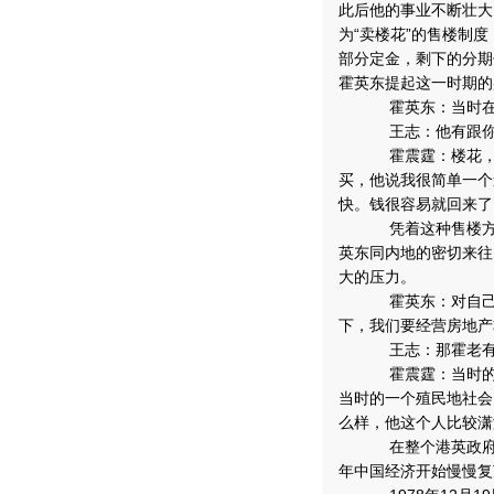
此后他的事业不断壮大
为“卖楼花”的售楼制
部分定金，剩下的分期
霍英东提起这一时期的
霍英东：当时在整
王志：他有跟你讲
霍震霆：楼花，他
买，他说我很简单一个
快。钱很容易就回来了
凭着这种售楼方式
英东同内地的密切来往
大的压力。
霍英东：对自己是
下，我们要经营房地产
王志：那霍老有
霍震霆：当时的社
当时的一个殖民地社会
么样，他这个人比较潇
在整个港英政府时
年中国经济开始慢慢复