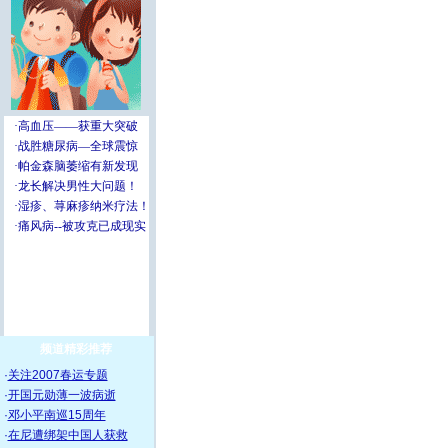
频道精彩推荐
·
关注2007春运专题
·
开国元勋薄一波病逝
·
邓小平南巡15周年
·
在尼遭绑架中国人获救