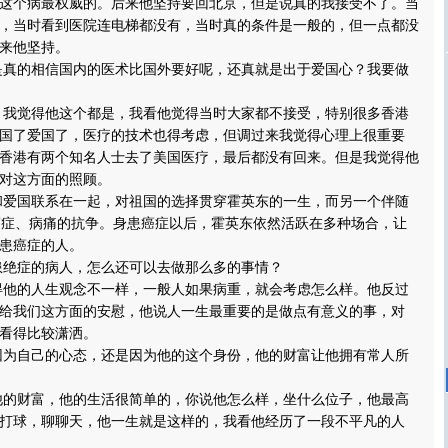
这个病最权威的。后来他坚持要回北京，但是说真的我接受不了。当
，当时看到医院连电梯都没有，当时真的条件是一般的，但一点都没
来他坚持。
的相信国内的医术比国外要好呢，还真就是出于爱国心？我要做
觉得他这个都是，我看他觉得当时大家都不接受，特别很多香港
国了爱国了，医疗的技术也得考虑，但调过来我觉得心理上很重要
香港有两个知名人士去了美国医疗，最后都没有回来。但是我觉得他
对这方面的照顾。
国联系在一起，对祖国的选择贯穿霍英东的一生，而另一个伴随
癌症、病痛的抗争。身患癌症以后，霍英东依然活跃在多种场合，让
患癌症的人。
症的病人，怎么还可以去做那么多的事情？
的人生观念不一样，一般人如果病重，就会考虑怎么样。他反过
给我们这方面的安慰，他说人一生最重要的是做点有意义的事，对
看得比较潇洒。
自己的心态，还是因为他的这个身份，他的财富让他拥有常人所
财富，他的生活很简单的，你说他怎么样，坐什么位子，他最高
打球，聊聊天，他一生就是这样的，我看他经历了一段不平凡的人