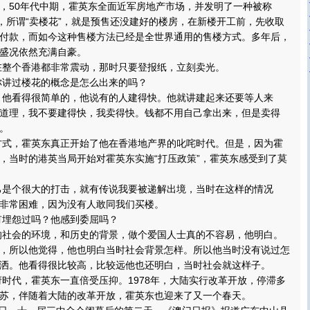
，50年代中期，霍英东全面近军房地产市场，并发明了一种被称
度，所谓“卖楼花”，就是预售还没建好的楼房，在新楼开工前，先收取
付款，而如今这种售楼方法已经是全世界通用的售楼方式。多年后，
盛况依然充满自豪。
个香港都非常震动，那时只要登报纸，立刻卖光。
过楼花的概念是怎么出来的吗？
看得很简单的，他说有的人建得快。他就讲建起来还要等人来
道理，我不要建得快，我卖得快。钱都不用自己拿出来，但是卖得
。
，霍英东真正开始了他在香港地产界的叱咤时代。但是，因为霍
，当时的港英当局开始对霍英东实施“打压政策”，霍英东感受到了莫
个很大的打击，就有传说我要被递解出境，当时在这样的情况
非常困难，因为没有人敢同我们买楼。
埋怨过吗？他感到委屈吗？
会的环境，和历史的背景，做个爱国人士真的不容易，他明白。
，所以他觉得，他也明白当时社会背景怎样。所以他当时没有说过怎
洒。他看得很比较高，比较远他也还明白，当时社会就这样子。
代，霍英东一直倍受压抑。1978年，大陆实行改革开放，停滞多
苏，伴随着大陆的改革开放，霍英东也迎来了又一个春天。