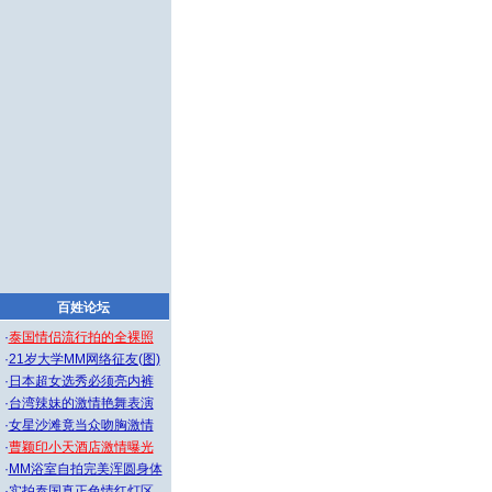
百姓论坛
·
泰国情侣流行拍的全裸照
·
21岁大学MM网络征友(图)
·
日本超女选秀必须亮内裤
·
台湾辣妹的激情艳舞表演
·
女星沙滩竟当众吻胸激情
·
曹颖印小天酒店激情曝光
·
MM浴室自拍完美浑圆身体
·
实拍泰国真正色情红灯区