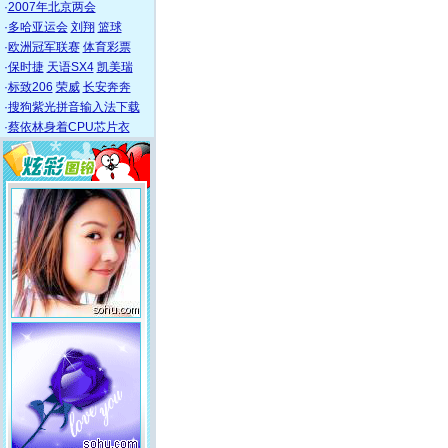
·
2007年北京两会
·
多哈亚运会
刘翔
篮球
·
欧洲冠军联赛
体育彩票
·
保时捷
天语SX4
凯美瑞
·
标致206
荣威
长安奔奔
·
搜狗紫光拼音输入法下载
·
蔡依林身着CPU芯片衣