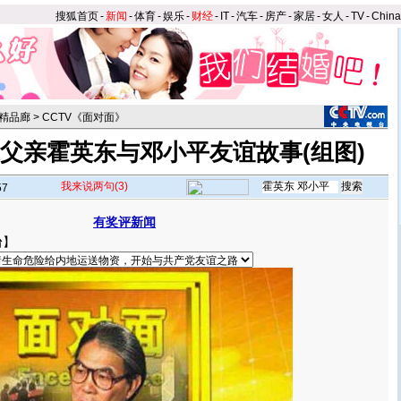
搜狐首页
-
新闻
-
体育
-
娱乐
-
财经
-
IT
-
汽车
-
房产
-
家居
-
女人
-
TV
-
Chin
精品廊
>
CCTV《面对面》
父亲霍英东与邓小平友谊故事(组图)
我来说两句
(3)
57
有奖评新闻
台
】