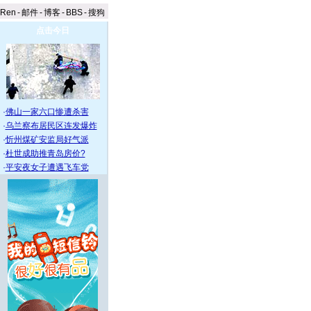
aRen
-
邮件
-
博客
-
BBS
-
搜狗
点击今日
·
佛山一家六口惨遭杀害
·
乌兰察布居民区连发爆炸
·
忻州煤矿安监局好气派
·
杜世成助推青岛房价?
·
平安夜女子遭遇飞车党