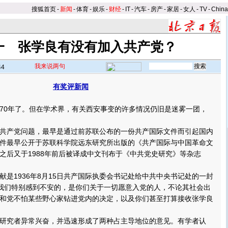
搜狐首页
-
新闻
-
体育
-
娱乐
-
财经
-
IT
-
汽车
-
房产
-
家居
-
女人
-
TV
-
Chin
一 张学良有没有加入共产党？
我来说两句
44
有奖评新闻
】
0年了。但在学术界，有关西安事变的许多情况仍旧是迷雾一团，
产党问题，最早是通过前苏联公布的一份共产国际文件而引起国内
件最早公开于苏联科学院远东研究所出版的《共产国际与中国革命文
之后又于1988年前后被译成中文刊布于《中共党史研究》等杂志
1936年8月15日共产国际执委会书记处给中共中央书记处的一封
使我们特别感到不安的，是你们关于一切愿意入党的人，不论其社会出
和党不怕某些野心家钻进党内的决定，以及你们甚至打算接收张学良
究者异常兴奋，并迅速形成了两种占主导地位的意见。有学者认