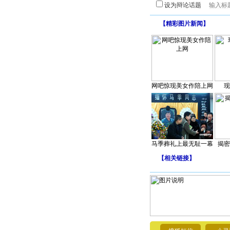
设为辩论话题
【
精彩图片新闻
】
网吧惊现美女作陪上网
现
马季葬礼上最无耻一幕
揭密
【
相关链接
】