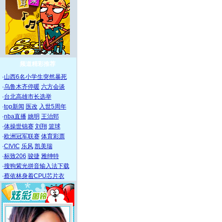
频道精彩推荐
·
山西6名小学生突然暴死
·
乌鲁木齐停暖
六方会谈
·
台北高雄市长选举
·
top新闻
医改
入世5周年
·
nba直播
姚明
王治郅
·
体操世锦赛
刘翔
篮球
·
欧洲冠军联赛
体育彩票
·
CIVIC
乐风
凯美瑞
·
标致206
骏捷
雅绅特
·
搜狗紫光拼音输入法下载
·
蔡依林身着CPU芯片衣