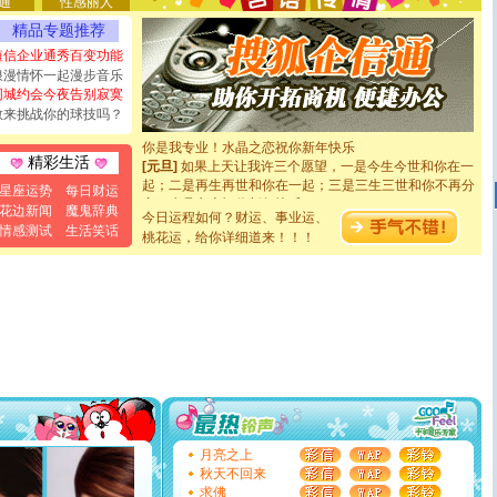
通
性感丽人
[圣诞节]
不只这样的日子才会想起你,而是这样的日子才
能正大光明地骚扰你,告诉你,圣诞要快乐!新年要快乐!天天
精品专题推荐
都要快乐噢!
短信企业通秀百变功能
[圣诞节]
奉上一颗祝福的心,在这个特别的日子里,愿幸福,
浪漫情怀一起漫步音乐
如意,快乐,鲜花,一切美好的祝愿与你同在.圣诞快乐!
同城约会今夜告别寂寞
[元旦]
看到你我会触电；看不到你我要充电；没有你我会
敢来挑战你的球技吗？
断电。爱你是我职业，想你是我事业，抱你是我特长，吻
你是我专业！水晶之恋祝你新年快乐
[元旦]
如果上天让我许三个愿望，一是今生今世和你在一
精彩生活
起；二是再生再世和你在一起；三是三生三世和你不再分
星座运势
每日财运
离。水晶之恋祝你新年快乐
花边新闻
魔鬼辞典
[元旦]
当我狠下心扭头离去那一刻，你在我身后无助地哭
今日运程如何？财运、事业运、
情感测试
生活笑话
泣，这痛楚让我明白我多么爱你。我转身抱住你：这猪不
桃花运，给你详细道来！！！
卖了。水晶之恋祝你新年快乐。
[春节]
风柔雨润好月圆，半岛铁盒伴身边，每日尽显开心
颜！冬去春来似水如烟，劳碌人生需尽欢！听一曲轻歌，
道一声平安！新年吉祥万事如愿
[春节]
传说薰衣草有四片叶子：第一片叶子是信仰，第二
片叶子是希望，第三片叶子是爱情，第四片叶子是幸运。
送你一棵薰衣草，愿你新年快乐！
[圣诞节]
圣诞节到了，想想没什么送给你的，又不打算给
你太多，只有给你五千万：千万快乐！千万要健康！千万
要平安！千万要知足！千万不要忘记我！
[圣诞节]
不只这样的日子才会想起你,而是这样的日子才
月亮之上
能正大光明地骚扰你,告诉你,圣诞要快乐!新年要快乐!天天
秋天不回来
都要快乐噢!
求佛
[圣诞节]
奉上一颗祝福的心,在这个特别的日子里,愿幸福,