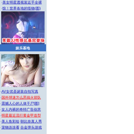
·
美女明星透视装近乎全裸
·
惊！世界各地的怪物(图)
娱乐基地
·
AV女优圣诞装自拍写真
·
国外球迷怎么恶搞火箭队
·
震撼人心的人体干尸[图]
·
女人内裤的奇特广告创意
·
明星最近流行黄金甲造型
·
美人鱼彩绘
朝比奈真人秀
·
宠物连连看
合金弹头游戏