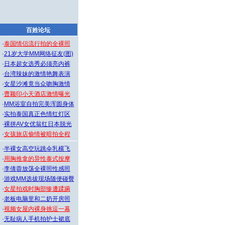
百姓论坛
·
泰国情侣流行拍的全裸照
·
21岁大学MM网络征友(图)
·
日本超女选秀必须亮内裤
·
台湾辣妹的激情艳舞表演
·
女星沙滩竟当众吻胸激情
·
曹颖印小天酒店激情曝光
·
MM浴室自拍完美浑圆身体
·
实拍泰国真正色情红灯区
·
裸拼AV女优翁红日本脱光
·
女孩旅店偷情被暗拍全程
·
半裸女高空玩跳伞乳横飞
·
用胸推拿的异性泰式按摩
·
李倩蓉放荡全裸照性感照
·
游戏MM选拔现场随便碰臀
·
女星拍戏时胸部惨遭蹂躏
·
老板电脑里和二奶开房照
·
视频女屋内裸身挑逗一幕
·
无耻病人手机拍护士裙底