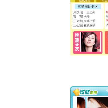
搜狐短信
小灵
三星图铃专区
[周杰伦] 千里之外
[誓 言] 求佛
[王力宏] 大城小爱
[王心凌] 花的嫁纱