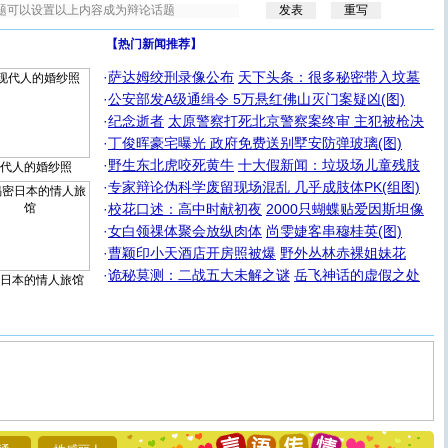
【热门新闻推荐】
·
萨达姆绞刑录像公布
天下头条：很多秘密带入坟墓
·
公安部发A级通缉令 5万悬红佛山灭门案疑凶(图)
·
纪念逝者
太原警察打死北京警察案终审 主犯被枪决
·
丁俊晖豪宅曝光 政府免费送别墅安防弹玻璃(图)
·
野生东北虎咬死黄牛
十大假新闻：垃圾场儿童残肢
代人的婚纱照
·
专家辩论伪科学废留现场混乱 几乎成肢体PK(组图)
·
校花口述：高中时献初夜
2000只蝴蝶贴爱因斯坦像
·
女白领祼体聚会放纵肉体
尚雯婕客串穆桂英(图)
·
曹颖印小天酒店开房照被爆
野外丛林赤裸姐妹花
·
诡秘莫测：二战五大未解之谜
岳飞神话的虚假之处
日本的情人旅馆
[圣诞节]
圣诞节到了，想想没什么送给你的，又不打算给
你太多，只有给你五千万：千万快乐！千万要健康！千万
要平安！千万要知足！千万不要忘记我！