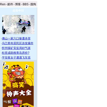
aRen
-
邮件
-
博客
-
BBS
-
搜狗
点击今日
·
佛山一家六口惨遭杀害
·
乌兰察布居民区连发爆炸
·
忻州煤矿安监局好气派
·
杜世成助推青岛房价?
·
平安夜女子遭遇飞车党