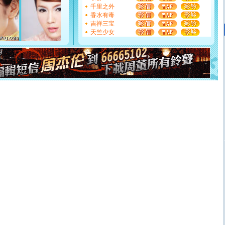
千里之外
如意,快乐,鲜花,一切美好的祝愿与你同在.圣诞快乐!
香水有毒
[元旦]
看到你我会触电；看不到你我要充电；没有你我会
吉祥三宝
断电。爱你是我职业，想你是我事业，抱你是我特长，吻
天竺少女
你是我专业！水晶之恋祝你新年快乐
[元旦]
如果上天让我许三个愿望，一是今生今世和你在一
起；二是再生再世和你在一起；三是三生三世和你不再分
离。水晶之恋祝你新年快乐
[元旦]
当我狠下心扭头离去那一刻，你在我身后无助地哭
泣，这痛楚让我明白我多么爱你。我转身抱住你：这猪不
卖了。水晶之恋祝你新年快乐。
[春节]
风柔雨润好月圆，半岛铁盒伴身边，每日尽显开心
颜！冬去春来似水如烟，劳碌人生需尽欢！听一曲轻歌，
道一声平安！新年吉祥万事如愿
[春节]
传说薰衣草有四片叶子：第一片叶子是信仰，第二
片叶子是希望，第三片叶子是爱情，第四片叶子是幸运。
送你一棵薰衣草，愿你新年快乐！