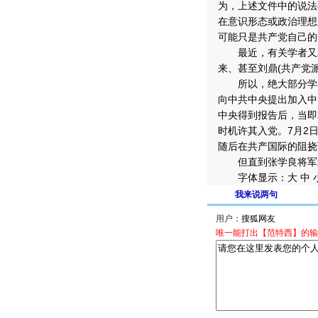
为，上述文件中的说法
在意识形态或政治理想
可能只是共产党自己的
最近，有关学者又发
来、甚至刘鼎(共产党
所以，绝大部分学者都
向中共中央提出加入中
中央得到报告后，当即
时机许其入党。7月2
随后在共产国际的阻挠
但直到张学良将军逝
字体显示：大 中 小
我来说两句
用户：
唯一能打出【范特西】的输