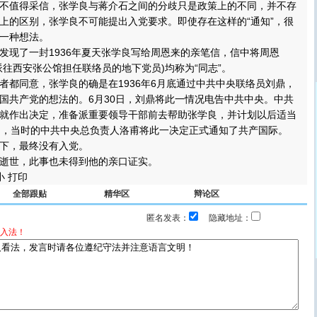
不值得采信，张学良与蒋介石之间的分歧只是政策上的不同，并不存
上的区别，张学良不可能提出入党要求。即使存在这样的“通知”，很
一种想法。
现了一封1936年夏天张学良写给周恩来的亲笔信，信中将周恩
派往西安张公馆担任联络员的地下党员)均称为“同志”。
同意，张学良的确是在1936年6月底通过中共中央联络员刘鼎，
国共产党的想法的。6月30日，刘鼎将此一情况电告中共中央。中共
就作出决定，准备派重要领导干部前去帮助张学良，并计划以后适当
日，当时的中共中央总负责人洛甫将此一决定正式通知了共产国际。
下，最终没有入党。
世，此事也未得到他的亲口证实。
 打印
全部跟贴
精华区
辩论区
匿名发表：
隐藏地址：
入法！