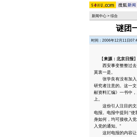
新闻中心
>
综合
谜团
时间：2006年12月11日07:
【
来源：北京日报
西安事变整整过去7
莫衷一是。
张学良有没有加入共
研究者注意的。这一文
献资料汇编》一书中，
上。
这份引人注目的文献是
电报。电报中提到:“
身如何，均可接收入党
入党的通知。”
这封电报的内容让研