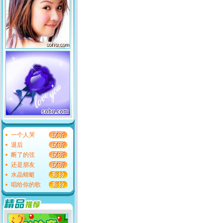
一个人哭
退后
断了的弦
还是朋友
水晶蜻蜓
唱给你的歌