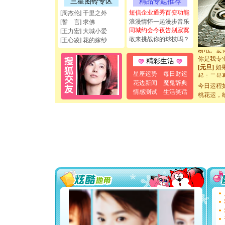
三星图铃专区
精品专题推荐
能正大光明
短信企业通秀百变功能
都要快乐噢
[周杰伦] 千里之外
[圣诞节]
浪漫情怀一起漫步音乐
[誓 言] 求佛
如意,快乐
同城约会今夜告别寂寞
[王力宏] 大城小爱
[元旦]
看
敢来挑战你的球技吗？
[王心凌] 花的嫁纱
断电。爱
你是我专
精彩生活
[元旦]
如
起；二是
星座运势
每日财运
离。水晶
花边新闻
魔鬼辞典
今日运程
[元旦]
当
情感测试
生活笑话
桃花运，
泣，这痛
卖了。水
[春节]
风
颜！冬去
道一声平
[春节]
传
片叶子是
送你一棵
[圣诞节]
你太多，
要平安！
[圣诞节]
能正大光明
都要快乐噢
[圣诞节]