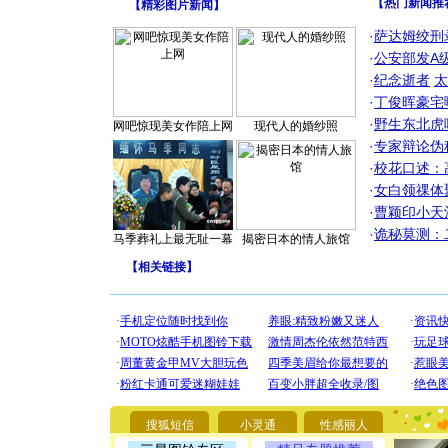
【热门新闻推
【
精彩图片新闻
】
·
萨达姆绞刑
·
公安部发A
·
纪念逝者
太
·
丁俊晖豪宅
·
野生东北虎
网吧惊现美女作陪上网
现代人的婚纱照
·
专家辩论伪
·
校花口述：
·
女白领祼体
·
曹颖印小天
·
诡秘莫测：
马季葬礼上最无耻一幕
揭密日本的情人旅馆
【
相关链接
】
[圣诞节]
你太多，
要平安！
搜狐短信
小灵通
性感丽人
[圣诞节]