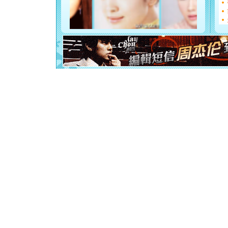
如意,快乐
[元旦]
看
断电。爱
你是我专
[元旦]
如
起；二是
离。水晶
[元旦]
当
泣，这痛
卖了。水
[春节]
风
颜！冬去
道一声平
[春节]
传
片叶子是
送你一棵