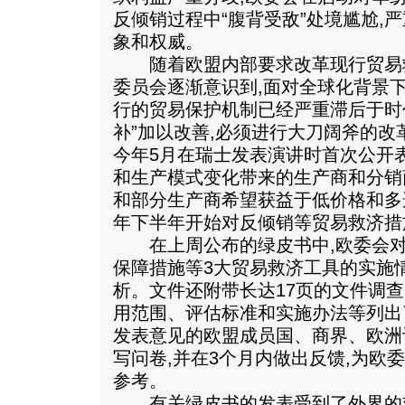
反倾销过程中“腹背受敌”处境尴尬,
象和权威。
随着欧盟内部要求改革现行贸易救
委员会逐渐意识到,面对全球化背景
行的贸易保护机制已经严重滞后于时
补”加以改善,必须进行大刀阔斧的
今年5月在瑞士发表演讲时首次公开表
和生产模式变化带来的生产商和分销
和部分生产商希望获益于低价格和多选
年下半年开始对反倾销等贸易救济措
在上周公布的绿皮书中,欧委会对
保障措施等3大贸易救济工具的实施
析。文件还附带长达17页的文件调查
用范围、评估标准和实施办法等列出了
发表意见的欧盟成员国、商界、欧洲
写问卷,并在3个月内做出反馈,为欧
参考。
有关绿皮书的发表受到了外界的欢